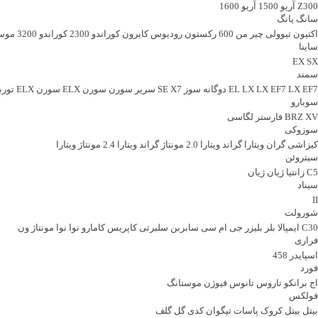
Z300
آریو 1500
آریو 1600
سانگ یانگ
اکتیون
تیوولی
چیر من 600
رکستون
رودیوس
کایرون
کوراندو 2300
کوراندو 3200
موسو 0
ساینا
EX
SX
سمند
LX EF7 دوگانه سوز
LX EF7
LX
EL
X7
SE
سریر
سورن
سورن ELX
سورن ELX توربو
سوبارو
XV
BRZ
فارستر
لگاسی
سوزوکی
کیزاشی
گران ویتارا
گراند ویتارا 2.0 مونتاژ
گراند ویتارا 2.4 مونتاژ
ویتارا
سیتروئن
C5
زانتیا
ژیان
ژیان
سیناد
II
شورولت
C30
ایمپالا
بلر
بلیزر
جی ام سی
سابربن
سلبرتی
کاپریس
کامارو
نوا
نوا مونتاژ
ون
فراری
اسپایدر 458
فورد
اج
برانکو
تاروس
تانوس
فیوژن
موستانگ
فولکس
بیتل
بیتل کروک
پاسات
تیگوان
کدی
گل
گلف