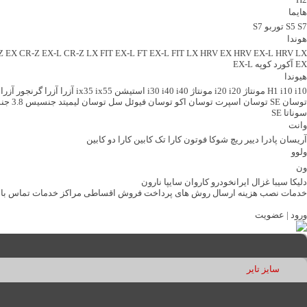
هایما
S7
S5
توربو S7
هوندا
Z EX
CR-Z EX-L
CR-Z LX
FIT EX-L
FT EX-L
FIT LX
HRV EX
HRV EX-L
HRV LX
EX
آکورد کوپه EX-L
هیوندا
i10 مونتاژ
i10
H1
i20 مونتاژ
i20
i40 استیشن
i40
i30
ix55
ix35
آزرا
آزرا گرنجور
آزرا 
توسان SE
توسان اسپرت
توسان اکو
توسان فیوئل سل
توسان لیمیتد
جنسیس 3.8
جنس
سوناتا SE
وانت
آریسان
پادرا
دییر
ریچ
شوکا
فوتون
کارا تک کابین
کارا دو کابین
ولوو
ون
دلیکا
سیبا
غزال ایرانخودرو
کاروان سایپا
نارون
خدمات نصب
هزینه ارسال
روش های پرداخت
فروش اقساطی
مراکز خدمات
تماس با 
ورود
|
عضویت
سایز تایر