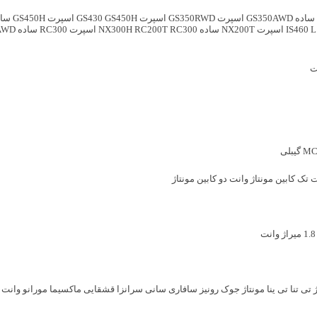
GS350AWD اسپرت
GS350RWD اسپرت
GS450H اسپرت
GS430
GS450H ساده
IS460 L
NX200T ساده
RC300 اسپرت
RC200T
NX300H
RC300 ساده
50AWD
ت
گیبلی
 تک کابین مونتاژ
وانت دو کابین مونتاژ
میراژ
وانت
تی تنا
تی ینا مونتاژ
جوک
رونیز
سافاری
سانی
سرانزا
قشقایی
ماکسیما
مورانو
وانت ز