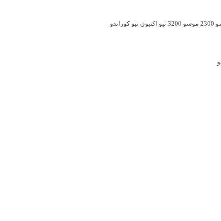
230
موسو 3200
تیو اکتیون
نیو کوراندو