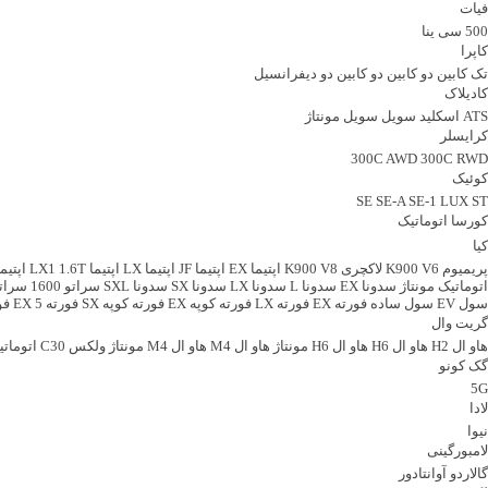
فیات
500
سی ینا
کاپرا
تک کابین
دو کابین
دو کابین دو دیفرانسیل
کادیلاک
ATS
اسکلید
سویل
سویل مونتاژ
کرایسلر
300C AWD
300C RWD
کوئیک
SE
SE-A
SE-1 LUX
ST
کورسا اتوماتیک
کیا
پریمیوم K900 V6
لاکچری K900 V8
اپتیما EX
اپتیما JF
اپتیما LX
اپتیما LX1 1.6T
اپتیما 
اتوماتیک مونتاژ
سدونا EX
سدونا L
سدونا LX
سدونا SX
سدونا SXL
سراتو 1600
سراتو 1600 م
سول EV
سول ساده
فورته EX
فورته LX
فورته کوپه EX
فورته کوپه SX
فورته 5 EX
فور
گریت وال
هاو ال H2
هاو ال H6
هاو ال H6 مونتاژ
هاو ال M4
هاو ال M4 مونتاژ
ولکس C30 اتوماتیک
گک کونو
5G
لادا
نیوا
لامبورگینی
گالاردو
آوانتادور