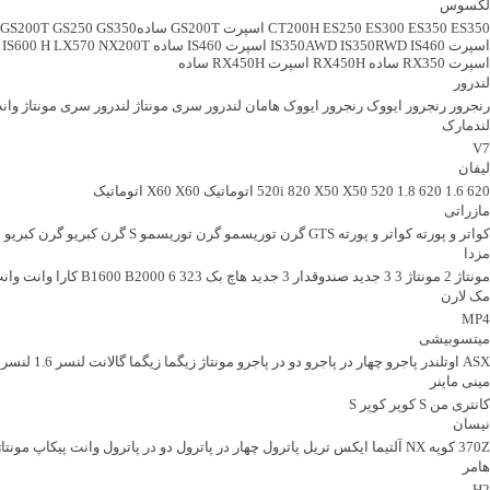
لکسوس
ES350
ES350
ES300
ES250
CT200H
اسپرت GS200T
سادهGS200T
GS350 ساده
GS250
اسپرت
IS460 اسپرت
IS350RWD
IS350AWD
IS460 ساده
NX200T اسپرت
LX570
IS600 H
اسپرت
RX350 ساده
RX450H اسپرت
RX450H ساده
لندرور
رنجرور
رنجرور ایووک
رنجرور ایووک هامان
لندرور سری مونتاژ
لندرور سری مونتاژ
وان
لندمارک
V7
لیفان
620 1.6
620 1.8
520
X50 اتوماتیک
X50
820
520i
X60 اتوماتیک
X60
مازراتی
کواتر و پورته
کواتر و پورته GTS
گرن توریسمو
گرن توریسمو S
گرن کبریو
گرن کبریو MC
مزدا
مونتاژ 2
مونتاژ 3
3 جدید صندوقدار
3 جدید هاچ بک
323
6
B2000
B1600
کارا
وانت
وانت
مک لارن
MP4
میتسوبیشی
ASX
اوتلندر
پاجرو چهار در
پاجرو دو در
پاجرو مونتاژ
زیگما
زیگما
گالانت
لنسر 1.6
لنسر 1.8
مینی ماینر
کانتری من S
کوپر
کوپر S
نیسان
370Z
کوپه NX
آلتیما
ایکس تریل
پاترول چهار در
پاترول دو در
پاترول وانت
پیکاپ مونتاژ
هامر
H2