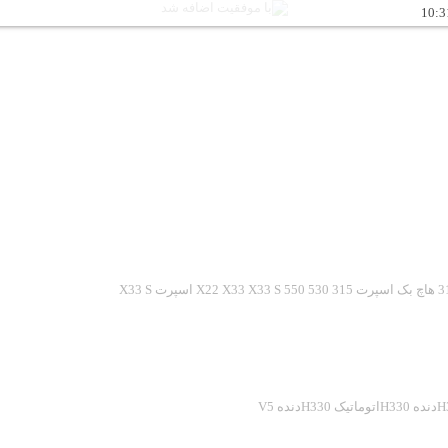
10:3
هاچ بک اسپرت 315
530
550
X33 S
X33
X22
اسپرت X33 S
ده
H330اتوماتیک
H330دنده
V5