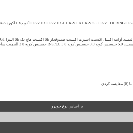
CR-
CR-V TOURING
CR-V SE
CR-V LX
CR-V EX-L
CR-V EX
اکوردLX
آکورد LX-S
لیمیتد
آوانته
اکسل
اکسنت اسپرت
اکسنت صندوقدار SE
اکسنت هاچ بک SE
النترا GT
یس 5.0
جنسیس کوپه 3.8
جنسیس کوپه 3.8 R-SPEC
جنسیس کوپه 3.8 التیمیت
سانتا
ما
(0)
مقایسه کردن
بر اساس نوع خودرو