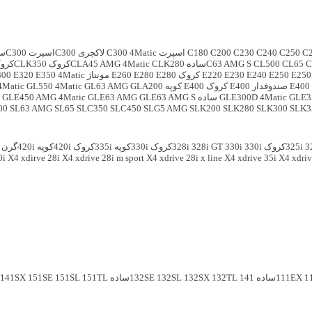
C
C250
C240
C230
C200
C180
C300 4Matic لاکچری
C300اسپرت
C300ساده
C
CL65
CL500
C63 AMG S
CLK280کروک
CLA45 AMG 4Matic
CLK350کروک
E250
E250
E240
E230
E220
E280 مونتاژ
E280
E260
E350 4Matic صندوقدار اسپرت
E320
300
E400 صندوقدار
E400 کروک
E400 کوپه
GLA200
GL63 AMG
GL550 4Matic
4Matic
GLE3
GLE300D 4Matic
GLE63 AMG S ساده
GLE63 AMG
GLE450 AMG 4Matic
00
SL63 AMG
SL65
SLC350
SLC450
SLG5 AMG
SLK200
SLK280
SLK300
SLK3
روک
325i
330iکروک
330i
328i GT
328i
330iکوپه
335iکروک
420iکوپه
420iگرن گوپه
0i
X4 xdirve 28i
X4 xdrive 28i m sport
X4 xdrive 28i x line
X4 xdrive 35i
X4 xdriv
1
111EX
141ساده
132TL
132SX
132SL
132SE
151TL
151SL
151SE
141SX