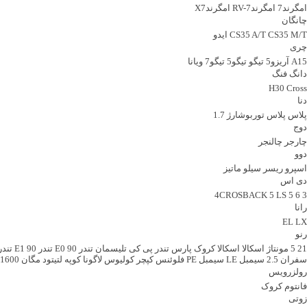
امگرند7
امگرندRV-7
امگرندX7
چانگان
CS35 M/T
CS35 A/T
ایدو
چری
A15
آریزو5
تیگو
تیگو5
تیگو7
ویانا
دانگ فنگ
H30 Cross
دنا
پلاس
پلاس توربوشارژ
1.7
دوج
چارجر
چالنجر
دوو
اسپرو
ریسر
سیلو
ماتیز
دی اس
4CROSBACK
5
LS 5
6
3
رانا
EL
LX
رنو
21
5 مونتاژ
اسکالا
اسکالا کروک
پارس تندر
پی کی
تلیسمان
تندر 90 E0
تندر 90 E1
تندر 90 
سفران 2.5
سیمبل LE
سیمبل PE
فلوئنس
کپچر
کولیوس
لاگونا کوپه
لتیتود
مگان 1600
رولزرویس
فانتوم کروک
زوتی