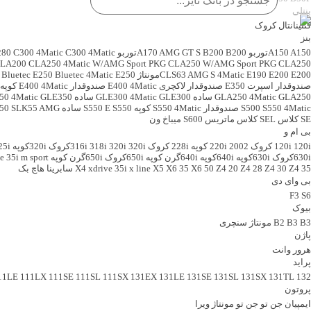
بنتلی
کنتینانتال کروک
بنز
A150توربو
A150
B200توربو
B200
AMG GT S
A170
C300 4Matic اسپرت
C300 4Matic
280
CLA250ساده
CLA250 W/AMG Sport PKG
CLA250 4Matic W/AMG Sport PKG
LA200
E200مونتاژ
E200
E190
CLS63 AMG S 4Matic
E250 کروک
E250 Bluetec 4Matic
 Bluetec
صندوقدار اسپرت
E350 صندوقدار لاکچری
E400 4Matic صندوقدار
E400 4Matic کوپه
GLA250 ساده
GLA250 4Matic
GLE300 ساده
GLE300 4Matic
GLE350 ساده
50 4Matic
S550 4Matic صندوقدار
S500
S550 4Matic کوپه
S550 ساده
S550 E
SLK55 AMG
50
SE کلاس
SEL کلاس
ماتریس
S600 میباخ
ون
بی ام و
120i کروک
120i
2002
220i کوپه
228i کروک
320iکروک
320i
318i
316i
320iکوپه
325iک
630iکروک
630iکوپه
640iکوپه
640iگرن کوپه
650iکروک
650iگرن کوپه
e 35i m sport
Z4 35
Z4 30
Z4 28
Z4 20
X6 50
X6 35
X5
X4 xdrive 35i x line
سابرینا هاچ بک
بی وای دی
F3
S6
بیوک
B3 مونتاژ
B3
B2
سنچری
پاژن
هرور
وانت
پراید
132ساده
131TL
131SX
131SL
131SE
131LE
131EX
111SX
111SL
111SE
111LX
11LE
پروتون
ایمپیان
جن تو
جن تو مونتاژ
ویرا