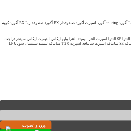
آکورد touring
آکورد اسپرت
آکورد صندوقدار-EX
آکورد صندوقدار EX-L
آکورد کوپه
النترا SE
النترا اسپرت
النترا لیمیتد
النترا ولیو
ایکاس التیمیت
ایکاس سینچر
تراجت
فه SE
سانتافه اسپرت
سانتافه اسپرت T 2.0
سانتافه لیمیتد
سنتینیال
سوناتا LF
ورود
و
عضویت