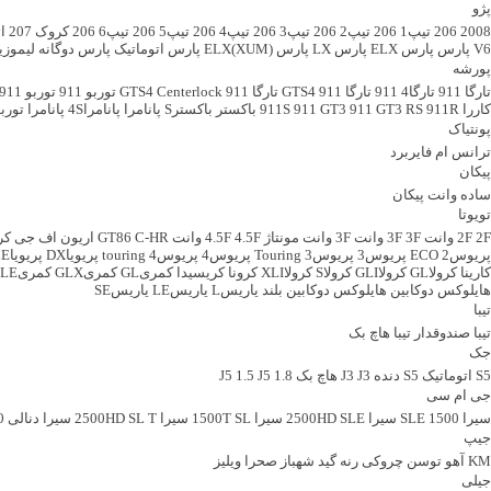
پژو
2008
206 تیپ1
206 تیپ2
206 تیپ3
206 تیپ4
206 تیپ5
206 تیپ6
206 کروک
207 اتوماتیک
V6
پارس
پارس ELX
پارس LX
پارس (ELX(XUM
پارس اتوماتیک
پارس دوگانه
لیموزی
پورشه
تارگا 911
تارگا4 911
تارگا 911 GTS4
تارگا 911 GTS4 Centerlock
توربو 911
توربو 911 Centerlock
کاررا 911S
911R
911 GT3 RS
911 GT3
باکستر
باکسترS
پانامرا
پانامرا4S
پانامرا تورب
پونتیاک
ترانس ام
فایربرد
پیکان
ساده
وانت پیکان
تویوتا
2F وانت
2F
3F وانت
3F
3F وانت مونتاژ
4.5F وانت
4.5F
C-HR
GT86
اریون
اف جی کروز ffroad pkg
پریوس2 ECO
پریوس3
پریوس3 Touring
پریوس4
پریوس4 touring
پریویاDX
پریویاLE
کارینا
کرولاGL
کرولاGLI
کرولاS
کرولاXLI
کرونا
کریسیدا
کمریGL
کمریGLX
کمریLE
هایلوکس دوکابین
هایلوکس دوکابین بلند
یاریسL
یاریسLE
یاریسSE
تیبا
تیبا صندوقدار
تیبا هاچ بک
جک
S5 اتوماتیک
S5 دنده
J3 هاچ بک
J3
J5 1.8
J5 1.5
جی ام سی
سیرا 1500 SLE
سیرا 2500HD SLE
سیرا 1500T SL
سیرا 2500HD SL T
سیرا دنالی 1500
جیپ
KM
آهو
توسن
چروکی
رنه گید
شهباز
صحرا
ویلیز
جیلی