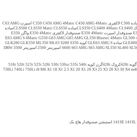
C300 لاکچری
C450 AMG 4Matic اسپرت
C450 AMG 4Matic
C350
C63 AMG
CLS400ساده
CLS400 4Matic
CLS350
CLS550ساده
CLS550 Matic
CLS500
E
E350 4Matic صندوقدار لاکچری
E350 4Matic واگن
E350
E63 AMG S 4Matic
G550
G63 AMG
G65 AMG
GL350 Bluetec 4Matic
GL500 
GLE400
GLE63 AMG S کوپه
S350
S280
ML63
ML350
GLK350
GLK280
SL5
SL400
SL350
S65 AMG
S63 AMG
S600
اسپرینتر 2500
اسپرینتر 3500 DRW
428iکروک
428iگرن کوپه
540i
535i
530xi
530i
528i
525i
523i
520i
518i
730Li
740Li
750Li
i8
M6
X1 18
X1 2.5
X1 20
X1 28
X3 25
X3 28
X3 30
X4 m4
141SL
141SE
استیشن
صندوقدار
هاچ بک