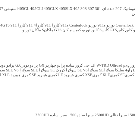
207 دنده ای
301
307
308
405استیشن
405SLX
405GLX
405GLI
405GL
07
ن
توربو 911s
توربو 911s Centerlock
کاررا 911
کاررا4 911
کاررا 911 4GTS
و
کاین
کاینGTS
کاینS
کاین توربو
کیمن
ماکان GTS
ماکانS
ماکان توربو
W/TRD O
اف جی کروز ساده
پرادو چهاردر GX
پرادو دودر GX
پرادو دودر 
راو4
سلیکا
سولاراSE
سولاراSE V6
سولارا کروک SE
سولارا SLE
سولارا SLE V6
سولارا 
کمریSE
کمریXLE
کمریXSE
کمری هیبرید LE
کمری هیبرید SE
کمری هیبرید XLE
لن
سیرا دنالی 2500HD
سیرا ساده1500
سیرا ساده 2500HD