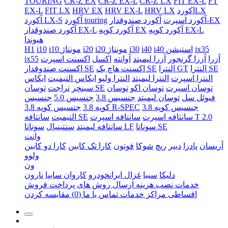
TOURING
CR-Z EX
CR-Z EX-L
CR-Z LX
FIT EX-L
FT
اکوردLX
HRV LX
HRV EX-L
HRV EX
FIT LX
EX-L
آکورد صندوقدار-EX
آکورد اسپرت
آکورد touring
آکورد LX-S
آکورد کوپه EX-L
آکورد کوپه EX
آکورد صندوقدار EX-L
هیوندا
ix35
i40 استیشن
i40
i30
i20 مونتاژ
i20
i10 مونتاژ
i10
H1
آزرا
آزرا گرنجور
آزرا لیمیتد
آوانته
اکسل
اکسنت اسپرت
ix55
النترا SE
النترا GT
اکسنت هاچ بک SE
اکسنت صندوقدار SE
النترا اسپرت
النترا لیمیتد
النترا ولیو
ایکاس التیمیت
ایکاس
توسان اسپرت
توسان اکو
توسان
توسان SE
سینچر
تراجت
فیوئل سل
توسان لیمیتد
جنسیس 3.8
جنسیس 5.0
جنسیس
جنسیس کوپه 3.8
جنسیس کوپه 3.8 R-SPEC
کوپه 3.8
سانتافه اسپرت T 2.0
سانتافه اسپرت
سانتافه SE
التیمیت
سوناتا SE
سوناتا LF
سانتافه لیمیتد
سنتینیال
وانت
آریسان
پادرا
دییر
ریچ
شوکا
فوتون
کارا تک کابین
کارا دو کابین
ولوو
ون
دلیکا
سیبا
غزال ایرانخودرو
کاروان سایپا
نارون
خدمات نصب
هزینه ارسال
روش های پرداخت
فروش
اقساطی
مراکز خدمات
تماس با ما
(0)
مقایسه کردن