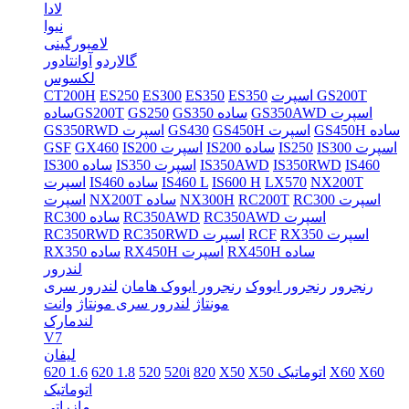
لادا
نیوا
لامبورگینی
گالاردو
آوانتادور
لکسوس
اسپرت GS200T
ES350
ES350
ES300
ES250
CT200H
GS350AWD اسپرت
GS350 ساده
GS250
سادهGS200T
GS450H ساده
GS450H اسپرت
GS430
GS350RWD اسپرت
IS300 اسپرت
IS250
IS200 ساده
IS200 اسپرت
GX460
GSF
IS460
IS350RWD
IS350AWD
IS350 اسپرت
IS300 ساده
NX200T
LX570
IS600 H
IS460 L
IS460 ساده
اسپرت
RC300 اسپرت
RC200T
NX300H
NX200T ساده
اسپرت
RC350AWD اسپرت
RC350AWD
RC300 ساده
RX350 اسپرت
RCF
RC350RWD اسپرت
RC350RWD
RX450H ساده
RX450H اسپرت
RX350 ساده
لندرور
رنجرور
رنجرور ایووک
رنجرور ایووک هامان
لندرور سری
مونتاژ
لندرور سری مونتاژ
وانت
لندمارک
V7
لیفان
X60
X60
X50 اتوماتیک
X50
820
520i
520
620 1.8
620 1.6
اتوماتیک
مازراتی