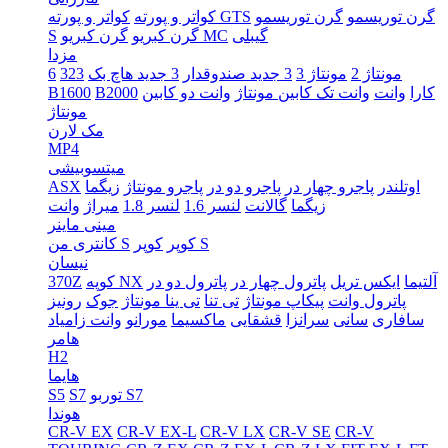
گرن توریسمو
گرن توریسمو
کواتر و پورته GTS
کواتر و پورته
گیبلی
گرن کبریو MC
گرن کبریو
S
مزدا
مونتاژ 2
مونتاژ 3
3 جدید صندوقدار
3 جدید هاچ بک
323
6
کارا
وانت
وانت تک کابین مونتاژ
وانت دو کابین
B2000
B1600
مونتاژ
مک لارن
MP4
میتسوبیشی
اوتلندر
پاجرو چهار در
پاجرو دو در
پاجرو مونتاژ
زیگما
ASX
زیگما
گالانت
لنسر 1.6
لنسر 1.8
میراژ
وانت
مینی ماینر
کوپر S
کوپر
کانتری من S
نیسان
آلتیما
ایکس تریل
پاترول چهار در
پاترول دو در
کوپه NX
370Z
پاترول وانت
پیکاپ مونتاژ
تی تنا
تی ینا مونتاژ
جوک
رونیز
سافاری
سانی
سرانزا
قشقایی
ماکسیما
مورانو
وانت زامیاد
هامر
H2
هایما
توربو S7
S7
S5
هوندا
CR-V EX
CR-V EX-L
CR-V LX
CR-V SE
CR-V