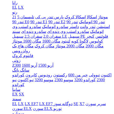
رانا
EL
LX
رنو
5 مونتاژ
اسکالا
اسکالا کروک
پارس تندر
پی کی
تلیسمان
21
تندر 90 اتوماتیک
تندر 90
تندر 90 E2
تندر 90 E1
تندر 90 E0
استیشن
تندر وانت
داستر
ساندرو اتوماتیک
ساندرو استپ وی
اتوماتیک
ساندرو استپ وی دنده ای
ساندرو دنده ای
سپند
فلوئنس
کپچر
سیمبل PE
سیمبل LE
سفران 2.0
سفران 2.5
کولیوس
لاگونا کوپه
لتیتود
مگان 1600
مگان 1600 مونتاژ
مگان 2000
مگان 2000 مونتاژ
مگان کروک
مگان هاچ بک
رولزرویس
فانتوم کروک
زوتی
آریو 1500
آریو 1600
Z300
سانگ یانگ
اکتیون
تیوولی
چیر من 600
رکستون
رودیوس
کایرون
کوراندو
2300
کوراندو 3200
موسو 2300
موسو 3200
تیو اکتیون
نیو
کوراندو
ساینا
EX
SX
سمند
سریر
سورن
X7
SE
LX EF7 دوگانه سوز
LX EF7
LX
EL
سورن ELX توربو
سورن ELX
سوبارو