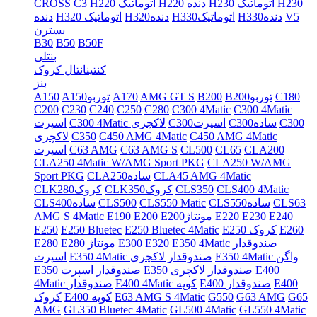
H230
H230 اتوماتیک
H220 دنده
H220 اتوماتیک
CROSS C3
V5
H330دنده
H330اتوماتیک
H320دنده
H320 اتوماتیک
دنده
بسترن
B30
B50
B50F
بنتلی
کنتینانتال کروک
بنز
C180
B200توربو
B200
AMG GT S
A170
A150توربو
A150
C200
C230
C240
C250
C280
C300 4Matic
C300 4Matic
C300
C300ساده
C300اسپرت
C300 4Matic لاکچری
اسپرت
C450 AMG 4Matic
C450 AMG 4Matic
C350
لاکچری
CLA200
CL65
CL500
C63 AMG S
C63 AMG
اسپرت
CLA250 4Matic W/AMG Sport PKG
CLA250 W/AMG
CLA45 AMG 4Matic
CLA250ساده
Sport PKG
CLS400 4Matic
CLS350
CLK350کروک
CLK280کروک
CLS63
CLS550ساده
CLS550 Matic
CLS500
CLS400ساده
E240
E230
E220
E200مونتاژ
E200
E190
AMG S 4Matic
E260
E250 کروک
E250 Bluetec 4Matic
E250 Bluetec
E250
E350 4Matic صندوقدار
E320
E300
E280 مونتاژ
E280
E350 4Matic واگن
E350 4Matic صندوقدار لاکچری
اسپرت
E400
E350 صندوقدار لاکچری
E350 صندوقدار اسپرت
E400
E400 صندوقدار
E400 4Matic کوپه
4Matic صندوقدار
G65
G63 AMG
G550
E63 AMG S 4Matic
E400 کوپه
کروک
AMG
GL350 Bluetec 4Matic
GL500 4Matic
GL550 4Matic