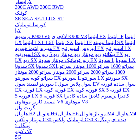
کرایسلر
300C AWD
300C RWD
کوئیک
SE
SE-A
SE-1 LUX
ST
کورسا اتوماتیک
کیا
اپتیما
اپتیما JF
اپتیما EX
لاکچری K900 V8
پریمیوم K900 V6
اپتیما
اپتیما لیمیتد SX
اپتیما TF
اپتیما SX
اپتیما LX1 1.6T
LX
اسپورتیج LX
اسپورتیج EX
اپیروس
اپتیما هیبرید EX
هیبرید
ریو
ریو EX
پیکانتو
ریو مونتاژ
ریو مونتاژ
ریو 5
اسپورتیج SX
سدونا LX
سدونا L
سدونا EX
ریو اتوماتیک مونتاژ
ریو SX
LX
سراتو 1600
سراتو 1600 مونتاژ
سراتو
سدونا SXL
سدونا SX
1800
سراتو 2000
سراتو 2000 مونتاژ
سراتو 2000 مونتاژ
سورنتو SX
سورنتو LX
سورنتو L
سورنتو EX
سراتو کوپه
سول ساده
فورته
سول EV
سول پلاس
سول I
سورنتو لیمیتد
فورته 5 EX
فورته کوپه SX
فورته کوپه EX
فورته LX
EX
کادنزا پریمیوم
کادنزا ساده
کادنزا
فورته 5 SX
فورته 5 LX
موهاوی V8
موهاوی V6
لیمیتد
کارنز
گریت وال
هاو ال M4
هاو ال M4
هاو ال H6 مونتاژ
هاو ال H6
هاو ال H2
ولکس C30 دنده ای
وینگل 3
ولکس C30 اتوماتیک
مونتاژ
وینگل 5
گک کونو
5G