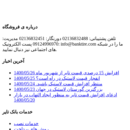
درباره ی فروشگاه
تلفن پشتیبانی: 02136832488 دورنگار: 02136832451 مدیریت:
09124996970 پست الکترونیک: info@banktire.com ما را در شبکه
های اجتماعی نیز دنبال نمایید.
آخرین اخبار
افزایش 15 درصدی قیمت تایر از شهریور ماه
1400/05/26
انفجار قیمت لاستیک در راه است؟
1400/05/25
منتظر افزایش قیمت لاستیک باشید.
1400/05/24
بزرگترین گورستان لاستیک در جهان
1400/05/23
ادعای افزایش قیمت تایر به منظور ایجاد التهاب در بازار
1400/05/20
خدمات بانک تایر
خدمات نصب
روش های پرداخت