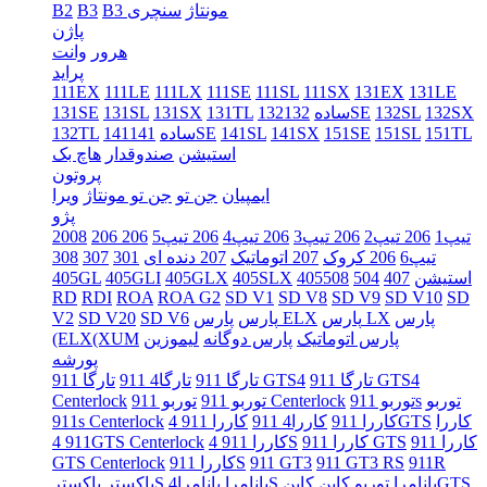
B3 مونتاژ
سنچری
B3
B2
پاژن
هرور
وانت
پراید
111EX
111LE
111LX
111SE
111SL
111SX
131EX
131LE
132SX
132SL
132SE
132ساده
131TL
131SX
131SL
131SE
151TL
151SL
151SE
141SX
141SL
141SE
141ساده
132TL
استیشن
صندوقدار
هاچ بک
پروتون
ایمپیان
جن تو
جن تو مونتاژ
ویرا
پژو
206 تیپ1
206 تیپ2
206 تیپ3
206 تیپ4
206 تیپ5
206
2008
تیپ6
206 کروک
207 اتوماتیک
207 دنده ای
301
307
308
405استیشن
407
504
508
405SLX
405GLX
405GLI
405GL
RD
RDI
ROA
ROA G2
SD V1
SD V8
SD V9
SD V10
SD
پارس
پارس LX
پارس ELX
پارس
SD V6
SD V20
V2
پارس اتوماتیک
پارس دوگانه
لیموزین
(ELX(XUM
پورشه
تارگا 911 GTS4
تارگا 911 GTS4
تارگا 911
تارگا4 911
توربو
توربو 911s
توربو 911 Centerlock
توربو 911
Centerlock
کاررا
کاررا 911 4GTS
کاررا 911
کاررا4 911
911s Centerlock
کاررا 911
کاررا 911 GTS
کاررا 911 4S
911 4GTS Centerlock
911R
911 GT3 RS
911 GT3
کاررا 911S
GTS Centerlock
کاینGTS
پانامرا توربو
کاین
پانامرا4S
پانامرا
باکسترS
باکستر