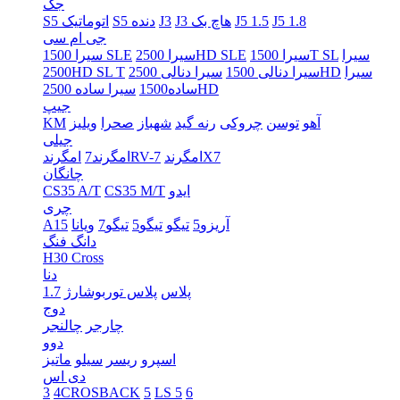
جک
J5 1.8
J5 1.5
J3 هاچ بک
J3
S5 دنده
S5 اتوماتیک
جی ام سی
سیرا
سیرا 1500T SL
سیرا 2500HD SLE
سیرا 1500 SLE
سیرا
سیرا دنالی 2500HD
سیرا دنالی 1500
2500HD SL T
سیرا ساده 2500HD
ساده1500
جیپ
آهو
توسن
چروکی
رنه گید
شهباز
صحرا
ویلیز
KM
جیلی
امگرندX7
امگرندRV-7
امگرند7
چانگان
ایدو
CS35 M/T
CS35 A/T
چری
آریزو5
تیگو
تیگو5
تیگو7
ویانا
A15
دانگ فنگ
H30 Cross
دنا
پلاس
پلاس توربوشارژ
1.7
دوج
چارجر
چالنجر
دوو
اسپرو
ریسر
سیلو
ماتیز
دی اس
3
4CROSBACK
5
LS 5
6