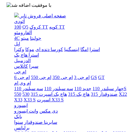
صفحه اصلی
فروش تایر
آئودی
کوپه TT
کروک TT
Q5
100
آلفارومئو
جولیتا
میتو
4C
اپل
استرا
امگا
اینسگنیا
کورسا دنده ای
موکا
وکترا
استرا هاچ بک
الدزمبیل
سیرا
کاتلاس
ام جی
GT
GS
ام جی 3
ام جی 350
ام جی 550
ام جی 6
ام وی ام
سه سیلندر 110S
چهار سیلندر 110
جدید 110
سه سیلندر 110
X22
صندوقدار 315
هاچ بک 315
هاچ بک اسپرت 315
530
550
اسپرت X33 S
X33 S
X33
ایسوزو
دی مکس
وانت ایسوزو
بایک
سابرینا صندوقدار
سنوا
برلیانس