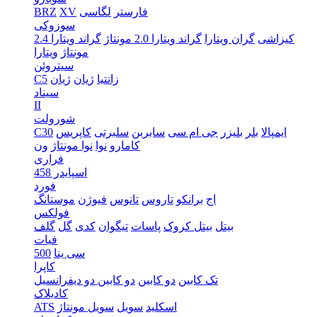
فارستر
لگاسی
XV
BRZ
سوزوکی
کیزاشی
گران ویتارا
گراند ویتارا 2.0 مونتاژ
گراند ویتارا 2.4
مونتاژ
ویتارا
سیتروئن
زانتیا
ژیان
ژیان
C5
سیناد
II
شورولت
ایمپالا
بلر
بلیزر
جی ام سی
سابربن
سلبرتی
کاپریس
C30
کامارو
نوا
نوا مونتاژ
ون
فراری
اسپایدر 458
فورد
اج
برانکو
تاروس
تانوس
فیوژن
موستانگ
فولکس
بیتل
بیتل کروک
پاسات
تیگوان
کدی
گل
گلف
فیات
سی ینا
500
کاپرا
تک کابین
دو کابین
دو کابین دو دیفرانسیل
کادیلاک
اسکلید
سویل
سویل مونتاژ
ATS