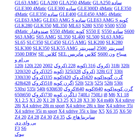
GLA250 ساده
GLA250 4Matic
GLA200
GL63 AMG
GLE350
GLE300D 4Matic
GLE300 ساده
GLE300 4Matic
GLE450 AMG 4Matic
GLE400
GLE350 ساده
4Matic
GLE63 AMG S کوپه
GLE63 AMG S ساده
GLE63 AMG
GLK280
GLK350
ML350
ML63
S280
S350
S500
S550
S600
S550 ساده
S550 E
S550 4Matic کوپه
4Matic صندوقدار
S63 AMG
S65 AMG
SL350
SL400
SL500
SL63 AMG
SL65
SLC350
SLC450
SLG5 AMG
SLK200
SLK280
اسپرینتر 2500
اسپرینتر
SLK55 AMG
SLK350
SLK300
S600 میباخ
ون
SEL کلاس
ماتریس
SE کلاس
3500 DRW
بی ام و
320i
318i
316i
228i کروک
220i کوپه
120i کروک
2002
120i
330i
328i GT
328i
325iکروک
325i
320iکوپه
320iکروک
420iگرن گوپه
420iکوپه
335iکروک
330iکوپه
330iکروک
530i
528i
525i
523i
520i
518i
428iگرن کوپه
428iکروک
640iگرن کوپه
640iکوپه
630iکوپه
630iکروک
540i
535i
530xi
X1 18
M6
i8
750Li
740Li
730Li
650iگرن کوپه
650iکروک
X1 2.5
X1 20
X1 28
X3 25
X3 28
X3 30
X4 m40i
X4 xdirve
28i
X4 xdrive 28i m sport
X4 xdrive 28i x line
X4 xdrive 35i
X4 xdrive 35i m sport
X4 xdrive 35i x line
X5
X6 35
X6 50
سابرینا هاچ بک
Z4 35
Z4 30
Z4 28
Z4 20
بی وای دی
F3
S6
بیوک