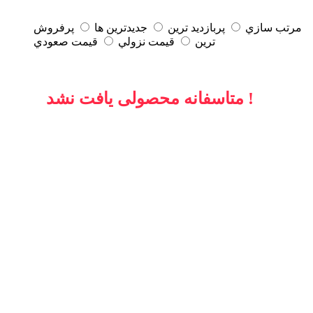
مرتب سازي
پربازديد ترين
جديدترين ها
پرفروش
ترين
قيمت نزولي
قيمت صعودي
متاسفانه محصولی یافت نشد !