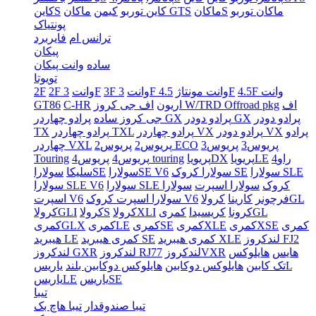
ماکان توربو
ماکانS
ماکان GTS
کاین توربو
کیمن
کاینS
پونتیاک
ترانس ام
فایربرد
پیکان
ساده
وانت پیکان
تویوتا
4.5F وانت
4.5F
3F وانت مونتاژ
3F وانت
3F
2F وانت
2F
اف
اف جی کروز W/TRD Offroad pkg
اریون
C-HR
GT86
پرادو دودر
پرادو دودر GX
پرادو چهاردر GX
جی کروز ساده
پرادو
پرادو دودر VX
پرادو چهاردر VX
پرادو چهاردر TXL
TX
پریوس3
پریوس3
پریوس2 ECO
پریوس2
چهاردر VXL
راو4
پریویاLE
پریویاDX
پریوس4 touring
پریوس4
Touring
سولارا SLE
سولارا کروک SE
سولاراSE V6
سولاراSE
سلیکا
سولارا SLE کروک
سولارا اسپرت
سولارا
سولارا SLE V6
کرولاGL
فرچونر
کارینا
سولارا اسپرت کروک V6
اسپرت V6
کمریGL
کرونا
کریسیدا
کرولاXLI
کرولاS
کرولاGLI
کمری
کمریXSE
کمریXLE
کمریSE
کمریLE
کمریGLX
لندکروز FJ2
کمری هیبرید XLE
کمری هیبرید SE
هیبرید LE
هایس
هایلوکس
لندکروزVXR
لندکروز RJ77
لندکروز GXR
یاریسL
تک کابین
هایلوکس دوکابین
هایلوکس دوکابین بلند
یاریسSE
یاریسLE
تیبا
تیبا صندوقدار
تیبا هاچ بک