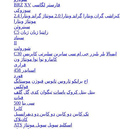
فارستر
لگاسی
XV
BRZ
سوزوکی
کیزاشی
گران ویتارا
گراند ویتارا 2.0 مونتاژ
گراند ویتارا 2.4
مونتاژ
ویتارا
سیتروئن
زانتیا
ژیان
ژیان
C5
سیناد
II
شورولت
ایمپالا
بلر
بلیزر
جی ام سی
سابربن
سلبرتی
کاپریس
C30
کامارو
نوا
نوا مونتاژ
ون
فراری
اسپایدر 458
فورد
اج
برانکو
تاروس
تانوس
فیوژن
موستانگ
فولکس
بیتل
بیتل کروک
پاسات
تیگوان
کدی
گل
گلف
فیات
سی ینا
500
کاپرا
تک کابین
دو کابین
دو کابین دو دیفرانسیل
کادیلاک
اسکلید
سویل
سویل مونتاژ
ATS