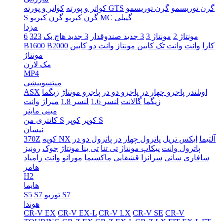
گرن توریسمو
گرن توریسمو
کواتر و پورته GTS
کواتر و پورته
گیبلی
گرن کبریو MC
گرن کبریو
S
مزدا
مونتاژ 2
مونتاژ 3
3 جدید صندوقدار
3 جدید هاچ بک
323
6
کارا
وانت
وانت تک کابین مونتاژ
وانت دو کابین
B2000
B1600
مونتاژ
مک لارن
MP4
میتسوبیشی
اوتلندر
پاجرو چهار در
پاجرو دو در
پاجرو مونتاژ
زیگما
ASX
زیگما
گالانت
لنسر 1.6
لنسر 1.8
میراژ
وانت
مینی ماینر
کوپر S
کوپر
کانتری من S
نیسان
آلتیما
ایکس تریل
پاترول چهار در
پاترول دو در
کوپه NX
370Z
پاترول وانت
پیکاپ مونتاژ
تی تنا
تی ینا مونتاژ
جوک
رونیز
سافاری
سانی
سرانزا
قشقایی
ماکسیما
مورانو
وانت زامیاد
هامر
H2
هایما
توربو S7
S7
S5
هوندا
CR-V EX
CR-V EX-L
CR-V LX
CR-V SE
CR-V