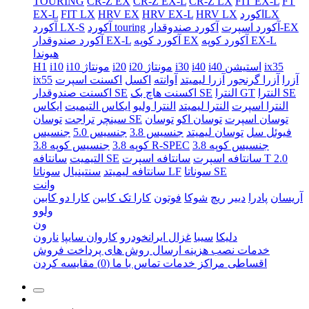
TOURING
CR-Z EX
CR-Z EX-L
CR-Z LX
FIT EX-L
FT
اکوردLX
HRV LX
HRV EX-L
HRV EX
FIT LX
EX-L
آکورد صندوقدار-EX
آکورد اسپرت
آکورد touring
آکورد LX-S
آکورد کوپه EX-L
آکورد کوپه EX
آکورد صندوقدار EX-L
هیوندا
ix35
i40 استیشن
i40
i30
i20 مونتاژ
i20
i10 مونتاژ
i10
H1
آزرا
آزرا گرنجور
آزرا لیمیتد
آوانته
اکسل
اکسنت اسپرت
ix55
النترا SE
النترا GT
اکسنت هاچ بک SE
اکسنت صندوقدار SE
النترا اسپرت
النترا لیمیتد
النترا ولیو
ایکاس التیمیت
ایکاس
توسان اسپرت
توسان اکو
توسان
توسان SE
سینچر
تراجت
فیوئل سل
توسان لیمیتد
جنسیس 3.8
جنسیس 5.0
جنسیس
جنسیس کوپه 3.8
جنسیس کوپه 3.8 R-SPEC
کوپه 3.8
سانتافه اسپرت T 2.0
سانتافه اسپرت
سانتافه SE
التیمیت
سوناتا SE
سوناتا LF
سانتافه لیمیتد
سنتینیال
وانت
آریسان
پادرا
دییر
ریچ
شوکا
فوتون
کارا تک کابین
کارا دو کابین
ولوو
ون
دلیکا
سیبا
غزال ایرانخودرو
کاروان سایپا
نارون
خدمات نصب
هزینه ارسال
روش های پرداخت
فروش
اقساطی
مراکز خدمات
تماس با ما
(0)
مقایسه کردن