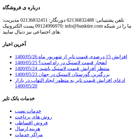
درباره ی فروشگاه
تلفن پشتیبانی: 02136832488 دورنگار: 02136832451 مدیریت:
09124996970 پست الکترونیک: info@banktire.com ما را در شبکه
های اجتماعی نیز دنبال نمایید.
آخرین اخبار
افزایش 15 درصدی قیمت تایر از شهریور ماه
1400/05/26
انفجار قیمت لاستیک در راه است؟
1400/05/25
منتظر افزایش قیمت لاستیک باشید.
1400/05/24
بزرگترین گورستان لاستیک در جهان
1400/05/23
ادعای افزایش قیمت تایر به منظور ایجاد التهاب در بازار
1400/05/20
خدمات بانک تایر
خدمات نصب
روش های پرداخت
فروش اقساطی
هزینه ارسال
مراکز خدمات