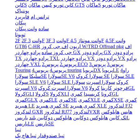
ماکان توربو
ماکانS
ماکان GTS
کاین توربو
کیمن
کاینS
پونتیاک
ترانس ام
فایربرد
پیکان
ساده
وانت پیکان
تویوتا
4.5F وانت
4.5F
3F وانت مونتاژ
3F وانت
3F
2F وانت
2F
اف
اف جی کروز W/TRD Offroad pkg
اریون
C-HR
GT86
پرادو دودر
پرادو دودر GX
پرادو چهاردر GX
جی کروز ساده
پرادو
پرادو دودر VX
پرادو چهاردر VX
پرادو چهاردر TXL
TX
پریوس3
پریوس3
پریوس2 ECO
پریوس2
چهاردر VXL
راو4
پریویاLE
پریویاDX
پریوس4 touring
پریوس4
Touring
سولارا SLE
سولارا کروک SE
سولاراSE V6
سولاراSE
سلیکا
سولارا SLE کروک
سولارا اسپرت
سولارا
سولارا SLE V6
کرولاGL
فرچونر
کارینا
سولارا اسپرت کروک V6
اسپرت V6
کمریGL
کرونا
کریسیدا
کرولاXLI
کرولاS
کرولاGLI
کمری
کمریXSE
کمریXLE
کمریSE
کمریLE
کمریGLX
لندکروز FJ2
کمری هیبرید XLE
کمری هیبرید SE
هیبرید LE
هایس
هایلوکس
لندکروزVXR
لندکروز RJ77
لندکروز GXR
یاریسL
تک کابین
هایلوکس دوکابین
هایلوکس دوکابین بلند
یاریسSE
یاریسLE
تیبا
تیبا صندوقدار
تیبا هاچ بک