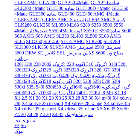
GLA250 ساده
GLA250 4Matic
GLA200
GL63 AMG
GLE350
GLE300D 4Matic
GLE300 ساده
GLE300 4Matic
GLE450 AMG 4Matic
GLE400
GLE350 ساده
4Matic
GLE63 AMG S کوپه
GLE63 AMG S ساده
GLE63 AMG
GLK280
GLK350
ML350
ML63
S280
S350
S500
S550
S600
S550 ساده
S550 E
S550 4Matic کوپه
4Matic صندوقدار
S63 AMG
S65 AMG
SL350
SL400
SL500
SL63 AMG
SL65
SLC350
SLC450
SLG5 AMG
SLK200
SLK280
اسپرینتر 2500
اسپرینتر
SLK55 AMG
SLK350
SLK300
S600 میباخ
ون
SEL کلاس
ماتریس
SE کلاس
3500 DRW
بی ام و
320i
318i
316i
228i کروک
220i کوپه
120i کروک
2002
120i
330i
328i GT
328i
325iکروک
325i
320iکوپه
320iکروک
420iگرن گوپه
420iکوپه
335iکروک
330iکوپه
330iکروک
530i
528i
525i
523i
520i
518i
428iگرن کوپه
428iکروک
640iگرن کوپه
640iکوپه
630iکوپه
630iکروک
540i
535i
530xi
X1 18
M6
i8
750Li
740Li
730Li
650iگرن کوپه
650iکروک
X1 2.5
X1 20
X1 28
X3 25
X3 28
X3 30
X4 m40i
X4 xdirve
28i
X4 xdrive 28i m sport
X4 xdrive 28i x line
X4 xdrive 35i
X4 xdrive 35i m sport
X4 xdrive 35i x line
X5
X6 35
X6 50
سابرینا هاچ بک
Z4 35
Z4 30
Z4 28
Z4 20
بی وای دی
F3
S6
بیوک