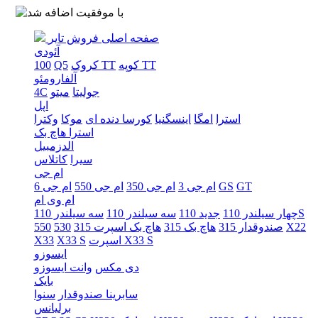
صفحه اصلی
فروش تایر
آئودی
کوپه TT
کروک TT
Q5
100
آلفارومئو
جولیتا
میتو
4C
اپل
استرا
امگا
اینسگنیا
کورسا دنده ای
موکا
وکترا
استرا هاچ بک
الدزمبیل
سیرا
کاتلاس
ام جی
GT
GS
ام جی 3
ام جی 350
ام جی 550
ام جی 6
ام وی ام
سه سیلندر 110S
چهار سیلندر 110
جدید 110
سه سیلندر 110
X22
صندوقدار 315
هاچ بک 315
هاچ بک اسپرت 315
530
550
اسپرت X33 S
X33 S
X33
ایسوزو
دی مکس
وانت ایسوزو
بایک
سابرینا صندوقدار
سنوا
برلیانس