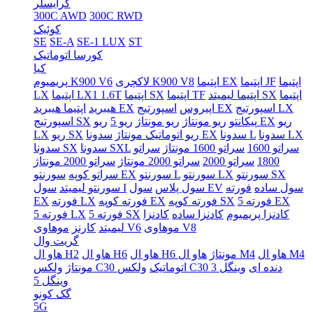
کرایسلر
300C AWD
300C RWD
کوئیک
SE
SE-A
SE-1 LUX
ST
کورسا اتوماتیک
کیا
اپتیما
اپتیما JF
اپتیما EX
لاکچری K900 V8
پریمیوم K900 V6
اپتیما
اپتیما لیمیتد SX
اپتیما TF
اپتیما SX
اپتیما LX1 1.6T
LX
اسپورتیج LX
اسپورتیج EX
اپیروس
اپتیما هیبرید EX
هیبرید
ریو
ریو EX
پیکانتو
ریو مونتاژ
ریو مونتاژ
ریو 5
اسپورتیج SX
سدونا LX
سدونا L
سدونا EX
ریو اتوماتیک مونتاژ
ریو SX
LX
سراتو 1600
سراتو 1600 مونتاژ
سراتو
سدونا SXL
سدونا SX
1800
سراتو 2000
سراتو 2000 مونتاژ
سراتو 2000 مونتاژ
سورنتو SX
سورنتو LX
سورنتو L
سورنتو EX
سراتو کوپه
سول ساده
فورته
سول EV
سول پلاس
سول I
سورنتو لیمیتد
فورته 5 EX
فورته کوپه SX
فورته کوپه EX
فورته LX
EX
کادنزا پریمیوم
کادنزا ساده
کادنزا
فورته 5 SX
فورته 5 LX
موهاوی V8
موهاوی V6
لیمیتد
کارنز
گریت وال
هاو ال M4
هاو ال M4
هاو ال H6 مونتاژ
هاو ال H6
هاو ال H2
ولکس C30 دنده ای
وینگل 3
ولکس C30 اتوماتیک
مونتاژ
وینگل 5
گک کونو
5G