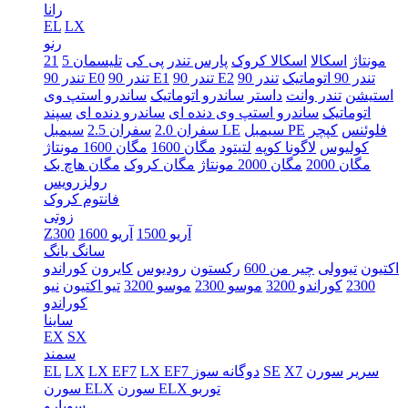
رانا
EL
LX
رنو
5 مونتاژ
اسکالا
اسکالا کروک
پارس تندر
پی کی
تلیسمان
21
تندر 90 اتوماتیک
تندر 90
تندر 90 E2
تندر 90 E1
تندر 90 E0
استیشن
تندر وانت
داستر
ساندرو اتوماتیک
ساندرو استپ وی
اتوماتیک
ساندرو استپ وی دنده ای
ساندرو دنده ای
سپند
فلوئنس
کپچر
سیمبل PE
سیمبل LE
سفران 2.0
سفران 2.5
کولیوس
لاگونا کوپه
لتیتود
مگان 1600
مگان 1600 مونتاژ
مگان 2000
مگان 2000 مونتاژ
مگان کروک
مگان هاچ بک
رولزرویس
فانتوم کروک
زوتی
آریو 1500
آریو 1600
Z300
سانگ یانگ
اکتیون
تیوولی
چیر من 600
رکستون
رودیوس
کایرون
کوراندو
2300
کوراندو 3200
موسو 2300
موسو 3200
تیو اکتیون
نیو
کوراندو
ساینا
EX
SX
سمند
سریر
سورن
X7
SE
LX EF7 دوگانه سوز
LX EF7
LX
EL
سورن ELX توربو
سورن ELX
سوبارو