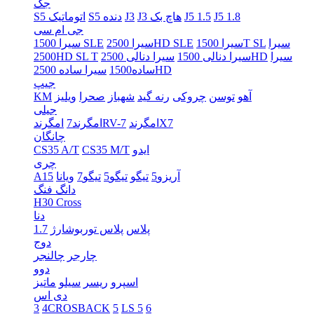
جک
J5 1.8
J5 1.5
J3 هاچ بک
J3
S5 دنده
S5 اتوماتیک
جی ام سی
سیرا
سیرا 1500T SL
سیرا 2500HD SLE
سیرا 1500 SLE
سیرا
سیرا دنالی 2500HD
سیرا دنالی 1500
2500HD SL T
سیرا ساده 2500HD
ساده1500
جیپ
آهو
توسن
چروکی
رنه گید
شهباز
صحرا
ویلیز
KM
جیلی
امگرندX7
امگرندRV-7
امگرند7
چانگان
ایدو
CS35 M/T
CS35 A/T
چری
آریزو5
تیگو
تیگو5
تیگو7
ویانا
A15
دانگ فنگ
H30 Cross
دنا
پلاس
پلاس توربوشارژ
1.7
دوج
چارجر
چالنجر
دوو
اسپرو
ریسر
سیلو
ماتیز
دی اس
3
4CROSBACK
5
LS 5
6