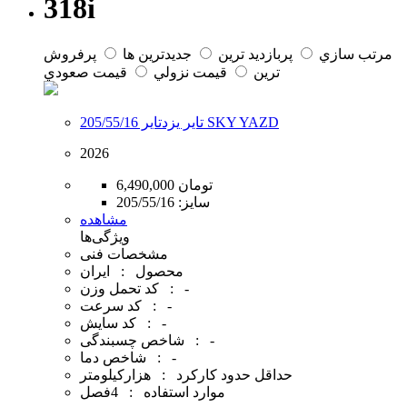
318i
مرتب سازي
پربازديد ترين
جديدترين ها
پرفروش
ترين
قيمت نزولي
قيمت صعودي
تایر یزدتایر 205/55/16 SKY YAZD
2026
6,490,000 تومان
سایز:
205/55/16
مشاهده
ویژگی‌ها
مشخصات فنی
محصول : ایران
کد تحمل وزن : -
کد سرعت : -
کد سایش : -
شاخص چسبندگی : -
شاخص دما : -
حداقل حدود کارکرد : هزارکیلومتر
موارد استفاده : 4فصل