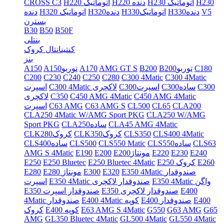
H230
H230 اتوماتیک
H220 دنده
H220 اتوماتیک
CROSS C3
V5
H330دنده
H330اتوماتیک
H320دنده
H320 اتوماتیک
دنده
بسترن
B30
B50
B50F
بنتلی
کنتینانتال کروک
بنز
C180
B200توربو
B200
AMG GT S
A170
A150توربو
A150
C200
C230
C240
C250
C280
C300 4Matic
C300 4Matic
C300
C300ساده
C300اسپرت
C300 4Matic لاکچری
اسپرت
C450 AMG 4Matic
C450 AMG 4Matic
C350
لاکچری
CLA200
CL65
CL500
C63 AMG S
C63 AMG
اسپرت
CLA250 4Matic W/AMG Sport PKG
CLA250 W/AMG
CLA45 AMG 4Matic
CLA250ساده
Sport PKG
CLS400 4Matic
CLS350
CLK350کروک
CLK280کروک
CLS63
CLS550ساده
CLS550 Matic
CLS500
CLS400ساده
E240
E230
E220
E200مونتاژ
E200
E190
AMG S 4Matic
E260
E250 کروک
E250 Bluetec 4Matic
E250 Bluetec
E250
E350 4Matic صندوقدار
E320
E300
E280 مونتاژ
E280
E350 4Matic واگن
E350 4Matic صندوقدار لاکچری
اسپرت
E400
E350 صندوقدار لاکچری
E350 صندوقدار اسپرت
E400
E400 صندوقدار
E400 4Matic کوپه
4Matic صندوقدار
G65
G63 AMG
G550
E63 AMG S 4Matic
E400 کوپه
کروک
AMG
GL350 Bluetec 4Matic
GL500 4Matic
GL550 4Matic