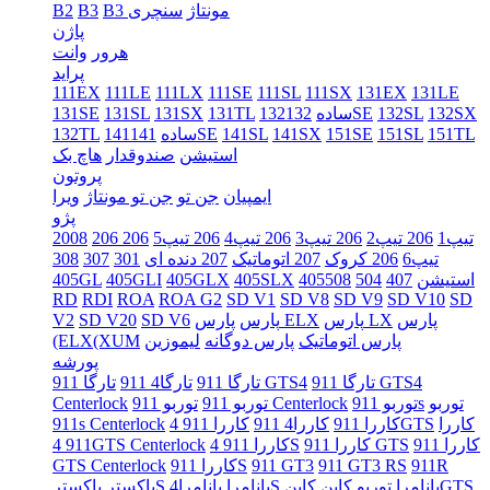
B3 مونتاژ
سنچری
B3
B2
پاژن
هرور
وانت
پراید
111EX
111LE
111LX
111SE
111SL
111SX
131EX
131LE
132SX
132SL
132SE
132ساده
131TL
131SX
131SL
131SE
151TL
151SL
151SE
141SX
141SL
141SE
141ساده
132TL
استیشن
صندوقدار
هاچ بک
پروتون
ایمپیان
جن تو
جن تو مونتاژ
ویرا
پژو
206 تیپ1
206 تیپ2
206 تیپ3
206 تیپ4
206 تیپ5
206
2008
تیپ6
206 کروک
207 اتوماتیک
207 دنده ای
301
307
308
405استیشن
407
504
508
405SLX
405GLX
405GLI
405GL
RD
RDI
ROA
ROA G2
SD V1
SD V8
SD V9
SD V10
SD
پارس
پارس LX
پارس ELX
پارس
SD V6
SD V20
V2
پارس اتوماتیک
پارس دوگانه
لیموزین
(ELX(XUM
پورشه
تارگا 911 GTS4
تارگا 911 GTS4
تارگا 911
تارگا4 911
توربو
توربو 911s
توربو 911 Centerlock
توربو 911
Centerlock
کاررا
کاررا 911 4GTS
کاررا 911
کاررا4 911
911s Centerlock
کاررا 911
کاررا 911 GTS
کاررا 911 4S
911 4GTS Centerlock
911R
911 GT3 RS
911 GT3
کاررا 911S
GTS Centerlock
کاینGTS
پانامرا توربو
کاین
پانامرا4S
پانامرا
باکسترS
باکستر