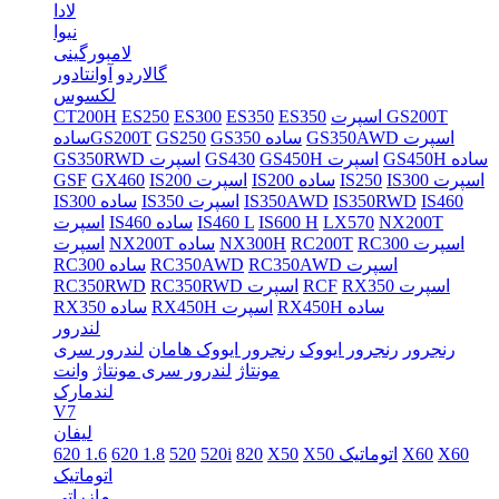
لادا
نیوا
لامبورگینی
گالاردو
آوانتادور
لکسوس
اسپرت GS200T
ES350
ES350
ES300
ES250
CT200H
GS350AWD اسپرت
GS350 ساده
GS250
سادهGS200T
GS450H ساده
GS450H اسپرت
GS430
GS350RWD اسپرت
IS300 اسپرت
IS250
IS200 ساده
IS200 اسپرت
GX460
GSF
IS460
IS350RWD
IS350AWD
IS350 اسپرت
IS300 ساده
NX200T
LX570
IS600 H
IS460 L
IS460 ساده
اسپرت
RC300 اسپرت
RC200T
NX300H
NX200T ساده
اسپرت
RC350AWD اسپرت
RC350AWD
RC300 ساده
RX350 اسپرت
RCF
RC350RWD اسپرت
RC350RWD
RX450H ساده
RX450H اسپرت
RX350 ساده
لندرور
رنجرور
رنجرور ایووک
رنجرور ایووک هامان
لندرور سری
مونتاژ
لندرور سری مونتاژ
وانت
لندمارک
V7
لیفان
X60
X60
X50 اتوماتیک
X50
820
520i
520
620 1.8
620 1.6
اتوماتیک
مازراتی