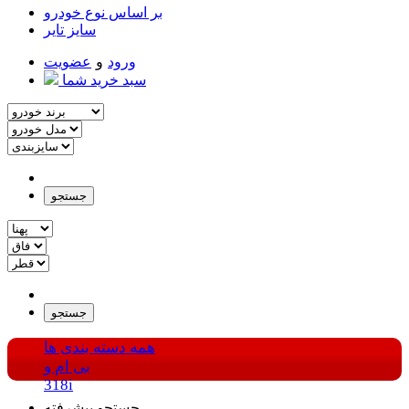
بر اساس نوع خودرو
سایز تایر
ورود
و
عضویت
سبد خرید شما
جستجو
جستجو
همه دسته بندی ها
بی ام و
318i
جستجو پیشرفته