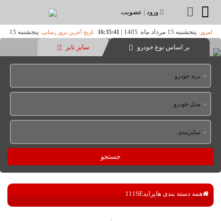
ورود
|
عضویت
پنجشنبه 15 مرداد ماه 1405
|
پنجشنبه 15
16:35:41
امروز:
تاریخ آخرین بروز رسانی:
مرداد ماه 1405
|
21:03
بر اساس نوع خودرو
سایز تایر
برند خودرو
مدل خودرو
سایزبندی
جستجو
همه دسته بندی ها
پراید
111SE