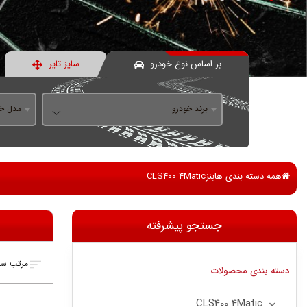
بر اساس نوع خودرو
سایز تایر
برند خودرو
مدل خو
همه دسته بندی ها
بنز
CLS400 4Matic
جستجو پیشرفته
مرتب سا
دسته بندی محصولات
CLS400 4Matic