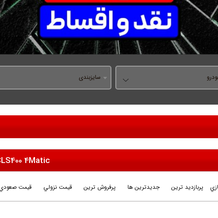
درو
سایزبندی
LS400 4Matic
زي
پربازديد ترين
جديدترين ها
پرفروش ترين
قيمت نزولي
قيمت صعودي