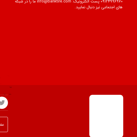
09124996970 پست الکترونیک: info@banktire.com ما را در شبکه
های اجتماعی نیز دنبال نمایید.
650
700
750
1200
عضو