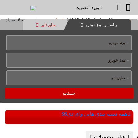
ورود
|
عضویت
جمعه 16 مرداد ماه 1405
|
جمعه 16 مرداد
2:05:27
امروز:
تاریخ آخرین بروز رسانی:
بر اساس نوع خودرو
سایز تایر
ماه 1405
|
06:27
برند خودرو
مدل خودرو
سایزبندی
جستجو
همه دسته بندی ها
بی وای دی
S6
فیلتر محصولات