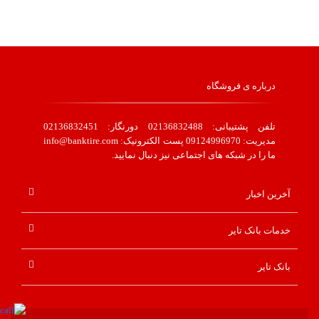
درباره ی فروشگاه
تلفن پشتیبانی: 02136832488 دورنگار: 02136832451
مدیریت: 09124996970 پست الکترونیک: info@banktire.com
ما را در شبکه های اجتماعی نیز دنبال نمایید.
آخرین اخبار
خدمات بانک تایر
بانک تایر