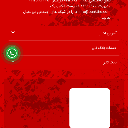
تلفن پشتیبانی: 02136832488 دورنگار: 02136832451
مدیریت: 09124996970 پست الکترونیک:
info@banktire.com ما را در شبکه های اجتماعی نیز دنبال
نمایید.
آخرین اخبار
خدمات بانک تایر
بانک تایر