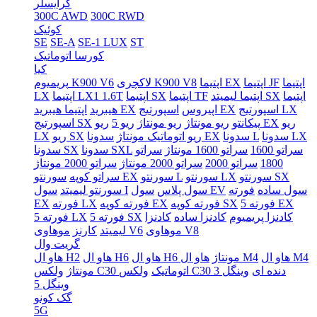
کرایسلر
300C AWD
300C RWD
کوئیک
SE
SE-A
SE-1 LUX
ST
کورسا اتوماتیک
کیا
اپتیما
اپتیما JF
اپتیما EX
لاکچری K900 V8
پریمیوم K900 V6
اپتیما
اپتیما لیمیتد SX
اپتیما TF
اپتیما SX
اپتیما LX1 1.6T
LX
اسپورتیج LX
اسپورتیج EX
اپیروس
اپتیما هیبرید EX
هیبرید
ریو
ریو EX
پیکانتو
ریو مونتاژ
ریو مونتاژ
ریو 5
اسپورتیج SX
سدونا LX
سدونا L
سدونا EX
ریو اتوماتیک مونتاژ
ریو SX
LX
سراتو 1600
سراتو 1600 مونتاژ
سراتو
سدونا SXL
سدونا SX
1800
سراتو 2000
سراتو 2000 مونتاژ
سراتو 2000 مونتاژ
سورنتو SX
سورنتو LX
سورنتو L
سورنتو EX
سراتو کوپه
سول ساده
فورته
سول EV
سول پلاس
سول I
سورنتو لیمیتد
فورته 5 EX
فورته کوپه SX
فورته کوپه EX
فورته LX
EX
کادنزا پریمیوم
کادنزا ساده
کادنزا
فورته 5 SX
فورته 5 LX
موهاوی V8
موهاوی V6
لیمیتد
کارنز
گریت وال
هاو ال M4
هاو ال M4
هاو ال H6 مونتاژ
هاو ال H6
هاو ال H2
ولکس C30 دنده ای
وینگل 3
ولکس C30 اتوماتیک
مونتاژ
وینگل 5
گک کونو
5G