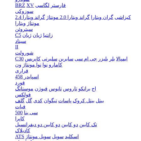
فارستر
لگاسی
XV
BRZ
سوزوکی
کیزاشی
گران ویتارا
گراند ویتارا 2.0 مونتاژ
گراند ویتارا 2.4
مونتاژ
ویتارا
سیتروئن
زانتیا
ژیان
ژیان
C5
سیناد
II
شورولت
ایمپالا
بلر
بلیزر
جی ام سی
سابربن
سلبرتی
کاپریس
C30
کامارو
نوا
نوا مونتاژ
ون
فراری
اسپایدر 458
فورد
اج
برانکو
تاروس
تانوس
فیوژن
موستانگ
فولکس
بیتل
بیتل کروک
پاسات
تیگوان
کدی
گل
گلف
فیات
سی ینا
500
کاپرا
تک کابین
دو کابین
دو کابین دو دیفرانسیل
کادیلاک
اسکلید
سویل
سویل مونتاژ
ATS