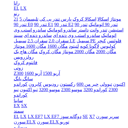
رانا
EL
LX
رنو
5 مونتاژ
اسکالا
اسکالا کروک
پارس تندر
پی کی
تلیسمان
21
تندر 90 اتوماتیک
تندر 90
تندر 90 E2
تندر 90 E1
تندر 90 E0
استیشن
تندر وانت
داستر
ساندرو اتوماتیک
ساندرو استپ وی
اتوماتیک
ساندرو استپ وی دنده ای
ساندرو دنده ای
سپند
فلوئنس
کپچر
سیمبل PE
سیمبل LE
سفران 2.0
سفران 2.5
کولیوس
لاگونا کوپه
لتیتود
مگان 1600
مگان 1600 مونتاژ
مگان 2000
مگان 2000 مونتاژ
مگان کروک
مگان هاچ بک
رولزرویس
فانتوم کروک
زوتی
آریو 1500
آریو 1600
Z300
سانگ یانگ
اکتیون
تیوولی
چیر من 600
رکستون
رودیوس
کایرون
کوراندو
2300
کوراندو 3200
موسو 2300
موسو 3200
تیو اکتیون
نیو
کوراندو
ساینا
EX
SX
سمند
سریر
سورن
X7
SE
LX EF7 دوگانه سوز
LX EF7
LX
EL
سورن ELX توربو
سورن ELX
سوبارو