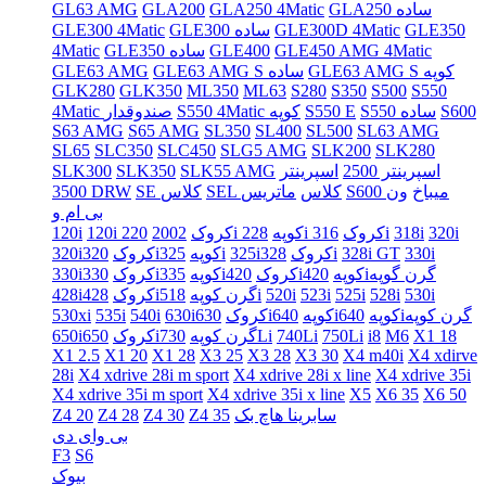
GLA250 ساده
GLA250 4Matic
GLA200
GL63 AMG
GLE350
GLE300D 4Matic
GLE300 ساده
GLE300 4Matic
GLE450 AMG 4Matic
GLE400
GLE350 ساده
4Matic
GLE63 AMG S کوپه
GLE63 AMG S ساده
GLE63 AMG
GLK280
GLK350
ML350
ML63
S280
S350
S500
S550
S600
S550 ساده
S550 E
S550 4Matic کوپه
4Matic صندوقدار
S63 AMG
S65 AMG
SL350
SL400
SL500
SL63 AMG
SL65
SLC350
SLC450
SLG5 AMG
SLK200
SLK280
اسپرینتر 2500
اسپرینتر
SLK55 AMG
SLK350
SLK300
S600 میباخ
ون
SEL کلاس
ماتریس
SE کلاس
3500 DRW
بی ام و
320i
318i
316i
228i کروک
220i کوپه
120i کروک
2002
120i
330i
328i GT
328i
325iکروک
325i
320iکوپه
320iکروک
420iگرن گوپه
420iکوپه
335iکروک
330iکوپه
330iکروک
530i
528i
525i
523i
520i
518i
428iگرن کوپه
428iکروک
640iگرن کوپه
640iکوپه
630iکوپه
630iکروک
540i
535i
530xi
X1 18
M6
i8
750Li
740Li
730Li
650iگرن کوپه
650iکروک
X1 2.5
X1 20
X1 28
X3 25
X3 28
X3 30
X4 m40i
X4 xdirve
28i
X4 xdrive 28i m sport
X4 xdrive 28i x line
X4 xdrive 35i
X4 xdrive 35i m sport
X4 xdrive 35i x line
X5
X6 35
X6 50
سابرینا هاچ بک
Z4 35
Z4 30
Z4 28
Z4 20
بی وای دی
F3
S6
بیوک