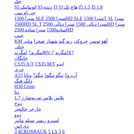
جک
J5 1.8
J5 1.5
J3 هاچ بک
J3
S5 دنده
S5 اتوماتیک
جی ام سی
سیرا
سیرا 1500T SL
سیرا 2500HD SLE
سیرا 1500 SLE
سیرا
سیرا دنالی 2500HD
سیرا دنالی 1500
2500HD SL T
سیرا ساده 2500HD
ساده1500
جیپ
آهو
توسن
چروکی
رنه گید
شهباز
صحرا
ویلیز
KM
جیلی
امگرندX7
امگرندRV-7
امگرند7
چانگان
ایدو
CS35 M/T
CS35 A/T
چری
آریزو5
تیگو
تیگو5
تیگو7
ویانا
A15
دانگ فنگ
H30 Cross
دنا
پلاس
پلاس توربوشارژ
1.7
دوج
چارجر
چالنجر
دوو
اسپرو
ریسر
سیلو
ماتیز
دی اس
3
4CROSBACK
5
LS 5
6