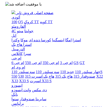
صفحه اصلی
فروش تایر
آئودی
کوپه TT
کروک TT
Q5
100
آلفارومئو
جولیتا
میتو
4C
اپل
استرا
امگا
اینسگنیا
کورسا دنده ای
موکا
وکترا
استرا هاچ بک
الدزمبیل
سیرا
کاتلاس
ام جی
GT
GS
ام جی 3
ام جی 350
ام جی 550
ام جی 6
ام وی ام
سه سیلندر 110S
چهار سیلندر 110
جدید 110
سه سیلندر 110
X22
صندوقدار 315
هاچ بک 315
هاچ بک اسپرت 315
530
550
اسپرت X33 S
X33 S
X33
ایسوزو
دی مکس
وانت ایسوزو
بایک
سابرینا صندوقدار
سنوا
برلیانس