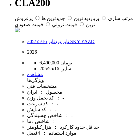
CLA200
مرتب سازي
پربازديد ترين
جديدترين ها
پرفروش
ترين
قيمت نزولي
قيمت صعودي
تایر یزدتایر 205/55/16 SKY YAZD
2026
6,490,000 تومان
سایز:
205/55/16
مشاهده
ویژگی‌ها
مشخصات فنی
محصول : ایران
کد تحمل وزن : -
کد سرعت : -
کد سایش : -
شاخص چسبندگی : -
شاخص دما : -
حداقل حدود کارکرد : هزارکیلومتر
موارد استفاده : 4فصل