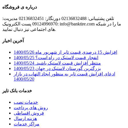
درباره ی فروشگاه
تلفن پشتیبانی: 02136832488 دورنگار: 02136832451 مدیریت:
09124996970 پست الکترونیک: info@banktire.com ما را در شبکه
های اجتماعی نیز دنبال نمایید.
آخرین اخبار
افزایش 15 درصدی قیمت تایر از شهریور ماه
1400/05/26
انفجار قیمت لاستیک در راه است؟
1400/05/25
منتظر افزایش قیمت لاستیک باشید.
1400/05/24
بزرگترین گورستان لاستیک در جهان
1400/05/23
ادعای افزایش قیمت تایر به منظور ایجاد التهاب در بازار
1400/05/20
خدمات بانک تایر
خدمات نصب
روش های پرداخت
فروش اقساطی
هزینه ارسال
مراکز خدمات