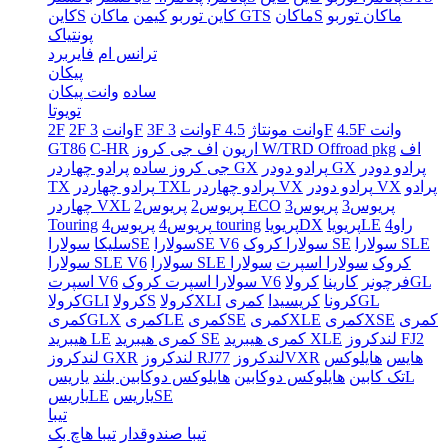
ماکان توربو
ماکانS
ماکان GTS
کاین توربو
کیمن
کاینS
پونتیاک
ترانس ام
فایربرد
پیکان
ساده
وانت پیکان
تویوتا
4.5F وانت
4.5F
3F وانت مونتاژ
3F وانت
3F
2F وانت
2F
اف
اف جی کروز W/TRD Offroad pkg
اریون
C-HR
GT86
پرادو دودر
پرادو دودر GX
پرادو چهاردر GX
جی کروز ساده
پرادو
پرادو دودر VX
پرادو چهاردر VX
پرادو چهاردر TXL
TX
پریوس3
پریوس3
پریوس2 ECO
پریوس2
چهاردر VXL
راو4
پریویاLE
پریویاDX
پریوس4 touring
پریوس4
Touring
سولارا SLE
سولارا کروک SE
سولاراSE V6
سولاراSE
سلیکا
سولارا SLE کروک
سولارا اسپرت
سولارا
سولارا SLE V6
کرولاGL
فرچونر
کارینا
سولارا اسپرت کروک V6
اسپرت V6
کمریGL
کرونا
کریسیدا
کرولاXLI
کرولاS
کرولاGLI
کمری
کمریXSE
کمریXLE
کمریSE
کمریLE
کمریGLX
لندکروز FJ2
کمری هیبرید XLE
کمری هیبرید SE
هیبرید LE
هایس
هایلوکس
لندکروزVXR
لندکروز RJ77
لندکروز GXR
یاریسL
تک کابین
هایلوکس دوکابین
هایلوکس دوکابین بلند
یاریسSE
یاریسLE
تیبا
تیبا صندوقدار
تیبا هاچ بک