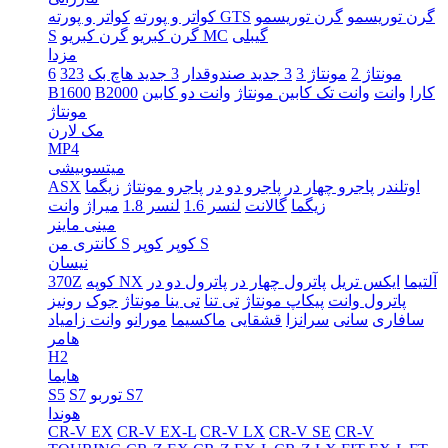
گرن توریسمو
گرن توریسمو
کواتر و پورته GTS
کواتر و پورته
گیبلی
گرن کبریو MC
گرن کبریو
S
مزدا
مونتاژ 2
مونتاژ 3
3 جدید صندوقدار
3 جدید هاچ بک
323
6
کارا
وانت
وانت تک کابین مونتاژ
وانت دو کابین
B2000
B1600
مونتاژ
مک لارن
MP4
میتسوبیشی
اوتلندر
پاجرو چهار در
پاجرو دو در
پاجرو مونتاژ
زیگما
ASX
زیگما
گالانت
لنسر 1.6
لنسر 1.8
میراژ
وانت
مینی ماینر
کوپر S
کوپر
کانتری من S
نیسان
آلتیما
ایکس تریل
پاترول چهار در
پاترول دو در
کوپه NX
370Z
پاترول وانت
پیکاپ مونتاژ
تی تنا
تی ینا مونتاژ
جوک
رونیز
سافاری
سانی
سرانزا
قشقایی
ماکسیما
مورانو
وانت زامیاد
هامر
H2
هایما
توربو S7
S7
S5
هوندا
CR-V EX
CR-V EX-L
CR-V LX
CR-V SE
CR-V