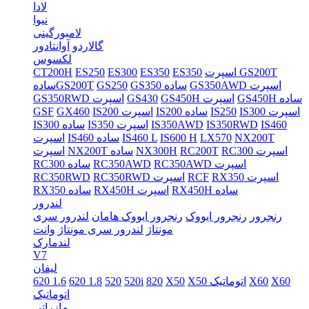
لادا
نیوا
لامبورگینی
گالاردو
آوانتادور
لکسوس
اسپرت GS200T
ES350
ES350
ES300
ES250
CT200H
GS350AWD اسپرت
GS350 ساده
GS250
سادهGS200T
GS450H ساده
GS450H اسپرت
GS430
GS350RWD اسپرت
IS300 اسپرت
IS250
IS200 ساده
IS200 اسپرت
GX460
GSF
IS460
IS350RWD
IS350AWD
IS350 اسپرت
IS300 ساده
NX200T
LX570
IS600 H
IS460 L
IS460 ساده
اسپرت
RC300 اسپرت
RC200T
NX300H
NX200T ساده
اسپرت
RC350AWD اسپرت
RC350AWD
RC300 ساده
RX350 اسپرت
RCF
RC350RWD اسپرت
RC350RWD
RX450H ساده
RX450H اسپرت
RX350 ساده
لندرور
رنجرور
رنجرور ایووک
رنجرور ایووک هامان
لندرور سری
مونتاژ
لندرور سری مونتاژ
وانت
لندمارک
V7
لیفان
X60
X60
X50 اتوماتیک
X50
820
520i
520
620 1.8
620 1.6
اتوماتیک
مازراتی