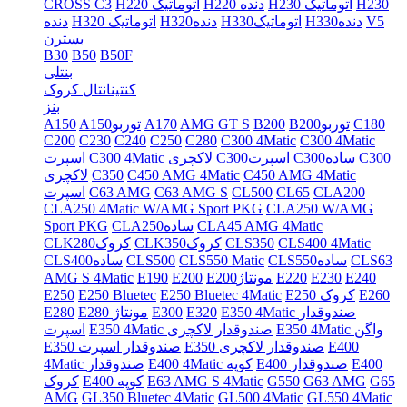
H230
H230 اتوماتیک
H220 دنده
H220 اتوماتیک
CROSS C3
V5
H330دنده
H330اتوماتیک
H320دنده
H320 اتوماتیک
دنده
بسترن
B30
B50
B50F
بنتلی
کنتینانتال کروک
بنز
C180
B200توربو
B200
AMG GT S
A170
A150توربو
A150
C200
C230
C240
C250
C280
C300 4Matic
C300 4Matic
C300
C300ساده
C300اسپرت
C300 4Matic لاکچری
اسپرت
C450 AMG 4Matic
C450 AMG 4Matic
C350
لاکچری
CLA200
CL65
CL500
C63 AMG S
C63 AMG
اسپرت
CLA250 4Matic W/AMG Sport PKG
CLA250 W/AMG
CLA45 AMG 4Matic
CLA250ساده
Sport PKG
CLS400 4Matic
CLS350
CLK350کروک
CLK280کروک
CLS63
CLS550ساده
CLS550 Matic
CLS500
CLS400ساده
E240
E230
E220
E200مونتاژ
E200
E190
AMG S 4Matic
E260
E250 کروک
E250 Bluetec 4Matic
E250 Bluetec
E250
E350 4Matic صندوقدار
E320
E300
E280 مونتاژ
E280
E350 4Matic واگن
E350 4Matic صندوقدار لاکچری
اسپرت
E400
E350 صندوقدار لاکچری
E350 صندوقدار اسپرت
E400
E400 صندوقدار
E400 4Matic کوپه
4Matic صندوقدار
G65
G63 AMG
G550
E63 AMG S 4Matic
E400 کوپه
کروک
AMG
GL350 Bluetec 4Matic
GL500 4Matic
GL550 4Matic