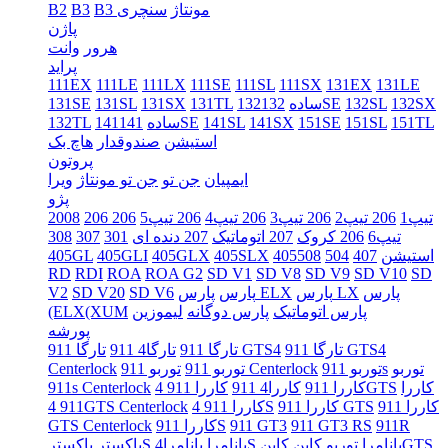
B3 مونتاژ
سنچری
B3
B2
پاژن
هرور
وانت
پراید
111EX
111LE
111LX
111SE
111SL
111SX
131EX
131LE
132SX
132SL
132SE
132ساده
131TL
131SX
131SL
131SE
151TL
151SL
151SE
141SX
141SL
141SE
141ساده
132TL
استیشن
صندوقدار
هاچ بک
پروتون
ایمپیان
جن تو
جن تو مونتاژ
ویرا
پژو
206 تیپ1
206 تیپ2
206 تیپ3
206 تیپ4
206 تیپ5
206
2008
تیپ6
206 کروک
207 اتوماتیک
207 دنده ای
301
307
308
405استیشن
407
504
508
405SLX
405GLX
405GLI
405GL
RD
RDI
ROA
ROA G2
SD V1
SD V8
SD V9
SD V10
SD
پارس
پارس LX
پارس ELX
پارس
SD V6
SD V20
V2
پارس اتوماتیک
پارس دوگانه
لیموزین
(ELX(XUM
پورشه
تارگا 911 GTS4
تارگا 911 GTS4
تارگا 911
تارگا4 911
توربو
توربو 911s
توربو 911 Centerlock
توربو 911
Centerlock
کاررا
کاررا 911 4GTS
کاررا 911
کاررا4 911
911s Centerlock
کاررا 911
کاررا 911 GTS
کاررا 911 4S
911 4GTS Centerlock
911R
911 GT3 RS
911 GT3
کاررا 911S
GTS Centerlock
کاینGTS
پانامرا توربو
کاین
پانامرا4S
پانامرا
باکسترS
باکستر