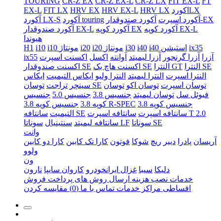
TOURING
CR-Z EX
CR-Z EX-L
CR-Z LX
FIT EX-L
FT
اکوردLX
HRV LX
HRV EX-L
HRV EX
FIT LX
EX-L
آکورد صندوقدار-EX
آکورد اسپرت
آکورد touring
آکورد LX-S
آکورد کوپه EX-L
آکورد کوپه EX
آکورد صندوقدار EX-L
هیوندا
ix35
i40 استیشن
i40
i30
i20 مونتاژ
i20
i10 مونتاژ
i10
H1
آزرا
آزرا گرنجور
آزرا لیمیتد
آوانته
اکسل
اکسنت اسپرت
ix55
النترا SE
النترا GT
اکسنت هاچ بک SE
اکسنت صندوقدار SE
النترا اسپرت
النترا لیمیتد
النترا ولیو
ایکاس التیمیت
ایکاس
توسان اسپرت
توسان اکو
توسان
توسان SE
سینچر
تراجت
فیوئل سل
توسان لیمیتد
جنسیس 3.8
جنسیس 5.0
جنسیس
جنسیس کوپه 3.8
جنسیس کوپه 3.8 R-SPEC
کوپه 3.8
سانتافه اسپرت T 2.0
سانتافه اسپرت
سانتافه SE
التیمیت
سوناتا SE
سوناتا LF
سانتافه لیمیتد
سنتینیال
وانت
آریسان
پادرا
دییر
ریچ
شوکا
فوتون
کارا تک کابین
کارا دو کابین
ولوو
ون
دلیکا
سیبا
غزال ایرانخودرو
کاروان سایپا
نارون
خدمات نصب
هزینه ارسال
روش های پرداخت
فروش
اقساطی
مراکز خدمات
تماس با ما
(0)
مقایسه کردن