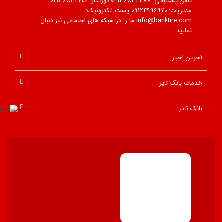
تلفن پشتیبانی: 02136832488 دورنگار: 02136832451
مدیریت: 09124996970 پست الکترونیک:
info@banktire.com ما را در شبکه های اجتماعی نیز دنبال
نمایید.
آخرین اخبار
خدمات بانک تایر
بانک تایر