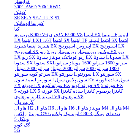
کرایسلر
300C AWD
300C RWD
کوئیک
SE
SE-A
SE-1 LUX
ST
کورسا اتوماتیک
کیا
اپتیما
اپتیما JF
اپتیما EX
لاکچری K900 V8
پریمیوم K900 V6
اپتیما
اپتیما لیمیتد SX
اپتیما TF
اپتیما SX
اپتیما LX1 1.6T
LX
اسپورتیج LX
اسپورتیج EX
اپیروس
اپتیما هیبرید EX
هیبرید
ریو
ریو EX
پیکانتو
ریو مونتاژ
ریو مونتاژ
ریو 5
اسپورتیج SX
سدونا LX
سدونا L
سدونا EX
ریو اتوماتیک مونتاژ
ریو SX
LX
سراتو 1600
سراتو 1600 مونتاژ
سراتو
سدونا SXL
سدونا SX
1800
سراتو 2000
سراتو 2000 مونتاژ
سراتو 2000 مونتاژ
سورنتو SX
سورنتو LX
سورنتو L
سورنتو EX
سراتو کوپه
سول ساده
فورته
سول EV
سول پلاس
سول I
سورنتو لیمیتد
فورته 5 EX
فورته کوپه SX
فورته کوپه EX
فورته LX
EX
کادنزا پریمیوم
کادنزا ساده
کادنزا
فورته 5 SX
فورته 5 LX
موهاوی V8
موهاوی V6
لیمیتد
کارنز
گریت وال
هاو ال M4
هاو ال M4
هاو ال H6 مونتاژ
هاو ال H6
هاو ال H2
ولکس C30 دنده ای
وینگل 3
ولکس C30 اتوماتیک
مونتاژ
وینگل 5
گک کونو
5G