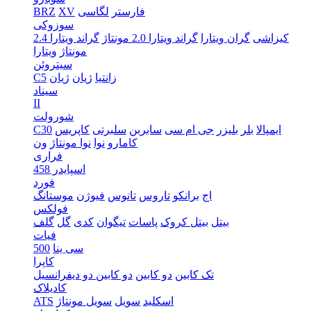
فارستر
لگاسی
XV
BRZ
سوزوکی
کیزاشی
گران ویتارا
گراند ویتارا 2.0 مونتاژ
گراند ویتارا 2.4
مونتاژ
ویتارا
سیتروئن
زانتیا
ژیان
ژیان
C5
سیناد
II
شورولت
ایمپالا
بلر
بلیزر
جی ام سی
سابربن
سلبرتی
کاپریس
C30
کامارو
نوا
نوا مونتاژ
ون
فراری
اسپایدر 458
فورد
اج
برانکو
تاروس
تانوس
فیوژن
موستانگ
فولکس
بیتل
بیتل کروک
پاسات
تیگوان
کدی
گل
گلف
فیات
سی ینا
500
کاپرا
تک کابین
دو کابین
دو کابین دو دیفرانسیل
کادیلاک
اسکلید
سویل
سویل مونتاژ
ATS