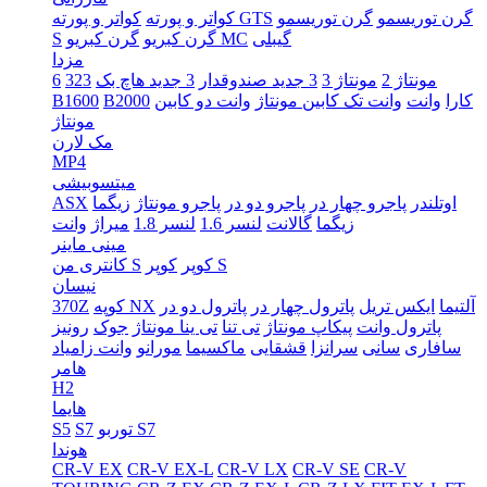
گرن توریسمو
گرن توریسمو
کواتر و پورته GTS
کواتر و پورته
گیبلی
گرن کبریو MC
گرن کبریو
S
مزدا
مونتاژ 2
مونتاژ 3
3 جدید صندوقدار
3 جدید هاچ بک
323
6
کارا
وانت
وانت تک کابین مونتاژ
وانت دو کابین
B2000
B1600
مونتاژ
مک لارن
MP4
میتسوبیشی
اوتلندر
پاجرو چهار در
پاجرو دو در
پاجرو مونتاژ
زیگما
ASX
زیگما
گالانت
لنسر 1.6
لنسر 1.8
میراژ
وانت
مینی ماینر
کوپر S
کوپر
کانتری من S
نیسان
آلتیما
ایکس تریل
پاترول چهار در
پاترول دو در
کوپه NX
370Z
پاترول وانت
پیکاپ مونتاژ
تی تنا
تی ینا مونتاژ
جوک
رونیز
سافاری
سانی
سرانزا
قشقایی
ماکسیما
مورانو
وانت زامیاد
هامر
H2
هایما
توربو S7
S7
S5
هوندا
CR-V EX
CR-V EX-L
CR-V LX
CR-V SE
CR-V