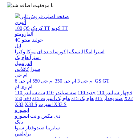
صفحه اصلی
فروش تایر
آئودی
کوپه TT
کروک TT
Q5
100
آلفارومئو
جولیتا
میتو
4C
اپل
استرا
امگا
اینسگنیا
کورسا دنده ای
موکا
وکترا
استرا هاچ بک
الدزمبیل
سیرا
کاتلاس
ام جی
GT
GS
ام جی 3
ام جی 350
ام جی 550
ام جی 6
ام وی ام
سه سیلندر 110S
چهار سیلندر 110
جدید 110
سه سیلندر 110
X22
صندوقدار 315
هاچ بک 315
هاچ بک اسپرت 315
530
550
اسپرت X33 S
X33 S
X33
ایسوزو
دی مکس
وانت ایسوزو
بایک
سابرینا صندوقدار
سنوا
برلیانس