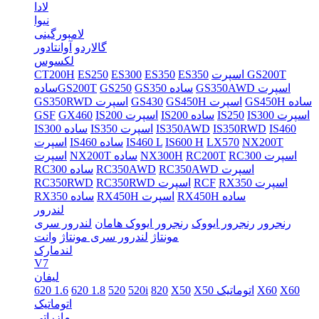
لادا
نیوا
لامبورگینی
گالاردو
آوانتادور
لکسوس
اسپرت GS200T
ES350
ES350
ES300
ES250
CT200H
GS350AWD اسپرت
GS350 ساده
GS250
سادهGS200T
GS450H ساده
GS450H اسپرت
GS430
GS350RWD اسپرت
IS300 اسپرت
IS250
IS200 ساده
IS200 اسپرت
GX460
GSF
IS460
IS350RWD
IS350AWD
IS350 اسپرت
IS300 ساده
NX200T
LX570
IS600 H
IS460 L
IS460 ساده
اسپرت
RC300 اسپرت
RC200T
NX300H
NX200T ساده
اسپرت
RC350AWD اسپرت
RC350AWD
RC300 ساده
RX350 اسپرت
RCF
RC350RWD اسپرت
RC350RWD
RX450H ساده
RX450H اسپرت
RX350 ساده
لندرور
رنجرور
رنجرور ایووک
رنجرور ایووک هامان
لندرور سری
مونتاژ
لندرور سری مونتاژ
وانت
لندمارک
V7
لیفان
X60
X60
X50 اتوماتیک
X50
820
520i
520
620 1.8
620 1.6
اتوماتیک
مازراتی