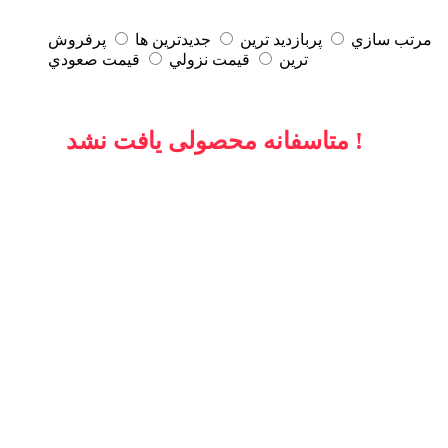
مرتب سازي
پربازديد ترين
جديدترين ها
پرفروش
ترين
قيمت نزولي
قيمت صعودي
متاسفانه محصولی یافت نشد !