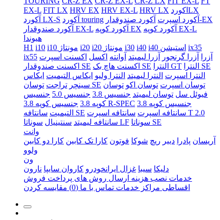
TOURING
CR-Z EX
CR-Z EX-L
CR-Z LX
FIT EX-L
FT
اکوردLX
HRV LX
HRV EX-L
HRV EX
FIT LX
EX-L
آکورد صندوقدار-EX
آکورد اسپرت
آکورد touring
آکورد LX-S
آکورد کوپه EX-L
آکورد کوپه EX
آکورد صندوقدار EX-L
هیوندا
ix35
i40 استیشن
i40
i30
i20 مونتاژ
i20
i10 مونتاژ
i10
H1
آزرا
آزرا گرنجور
آزرا لیمیتد
آوانته
اکسل
اکسنت اسپرت
ix55
النترا SE
النترا GT
اکسنت هاچ بک SE
اکسنت صندوقدار SE
النترا اسپرت
النترا لیمیتد
النترا ولیو
ایکاس التیمیت
ایکاس
توسان اسپرت
توسان اکو
توسان
توسان SE
سینچر
تراجت
فیوئل سل
توسان لیمیتد
جنسیس 3.8
جنسیس 5.0
جنسیس
جنسیس کوپه 3.8
جنسیس کوپه 3.8 R-SPEC
کوپه 3.8
سانتافه اسپرت T 2.0
سانتافه اسپرت
سانتافه SE
التیمیت
سوناتا SE
سوناتا LF
سانتافه لیمیتد
سنتینیال
وانت
آریسان
پادرا
دییر
ریچ
شوکا
فوتون
کارا تک کابین
کارا دو کابین
ولوو
ون
دلیکا
سیبا
غزال ایرانخودرو
کاروان سایپا
نارون
خدمات نصب
هزینه ارسال
روش های پرداخت
فروش
اقساطی
مراکز خدمات
تماس با ما
(0)
مقایسه کردن