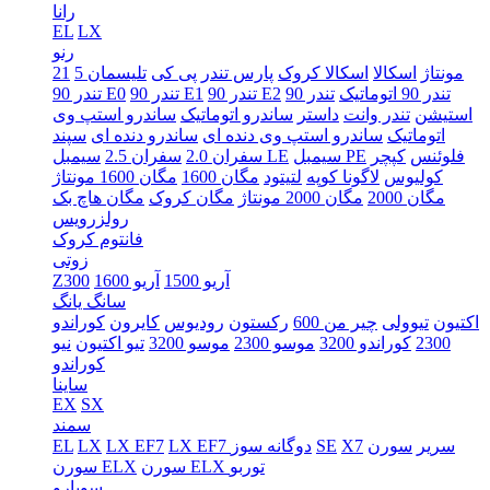
رانا
EL
LX
رنو
5 مونتاژ
اسکالا
اسکالا کروک
پارس تندر
پی کی
تلیسمان
21
تندر 90 اتوماتیک
تندر 90
تندر 90 E2
تندر 90 E1
تندر 90 E0
استیشن
تندر وانت
داستر
ساندرو اتوماتیک
ساندرو استپ وی
اتوماتیک
ساندرو استپ وی دنده ای
ساندرو دنده ای
سپند
فلوئنس
کپچر
سیمبل PE
سیمبل LE
سفران 2.0
سفران 2.5
کولیوس
لاگونا کوپه
لتیتود
مگان 1600
مگان 1600 مونتاژ
مگان 2000
مگان 2000 مونتاژ
مگان کروک
مگان هاچ بک
رولزرویس
فانتوم کروک
زوتی
آریو 1500
آریو 1600
Z300
سانگ یانگ
اکتیون
تیوولی
چیر من 600
رکستون
رودیوس
کایرون
کوراندو
2300
کوراندو 3200
موسو 2300
موسو 3200
تیو اکتیون
نیو
کوراندو
ساینا
EX
SX
سمند
سریر
سورن
X7
SE
LX EF7 دوگانه سوز
LX EF7
LX
EL
سورن ELX توربو
سورن ELX
سوبارو