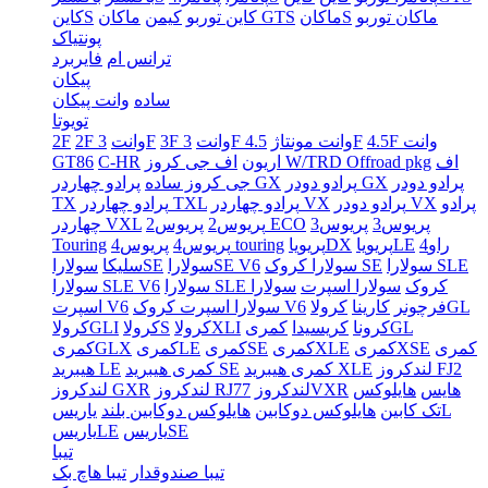
ماکان توربو
ماکانS
ماکان GTS
کاین توربو
کیمن
کاینS
پونتیاک
ترانس ام
فایربرد
پیکان
ساده
وانت پیکان
تویوتا
4.5F وانت
4.5F
3F وانت مونتاژ
3F وانت
3F
2F وانت
2F
اف
اف جی کروز W/TRD Offroad pkg
اریون
C-HR
GT86
پرادو دودر
پرادو دودر GX
پرادو چهاردر GX
جی کروز ساده
پرادو
پرادو دودر VX
پرادو چهاردر VX
پرادو چهاردر TXL
TX
پریوس3
پریوس3
پریوس2 ECO
پریوس2
چهاردر VXL
راو4
پریویاLE
پریویاDX
پریوس4 touring
پریوس4
Touring
سولارا SLE
سولارا کروک SE
سولاراSE V6
سولاراSE
سلیکا
سولارا SLE کروک
سولارا اسپرت
سولارا
سولارا SLE V6
کرولاGL
فرچونر
کارینا
سولارا اسپرت کروک V6
اسپرت V6
کمریGL
کرونا
کریسیدا
کرولاXLI
کرولاS
کرولاGLI
کمری
کمریXSE
کمریXLE
کمریSE
کمریLE
کمریGLX
لندکروز FJ2
کمری هیبرید XLE
کمری هیبرید SE
هیبرید LE
هایس
هایلوکس
لندکروزVXR
لندکروز RJ77
لندکروز GXR
یاریسL
تک کابین
هایلوکس دوکابین
هایلوکس دوکابین بلند
یاریسSE
یاریسLE
تیبا
تیبا صندوقدار
تیبا هاچ بک