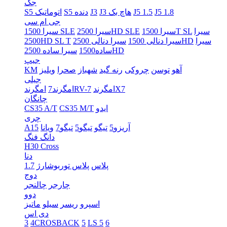
جک
J5 1.8
J5 1.5
J3 هاچ بک
J3
S5 دنده
S5 اتوماتیک
جی ام سی
سیرا
سیرا 1500T SL
سیرا 2500HD SLE
سیرا 1500 SLE
سیرا
سیرا دنالی 2500HD
سیرا دنالی 1500
2500HD SL T
سیرا ساده 2500HD
ساده1500
جیپ
آهو
توسن
چروکی
رنه گید
شهباز
صحرا
ویلیز
KM
جیلی
امگرندX7
امگرندRV-7
امگرند7
چانگان
ایدو
CS35 M/T
CS35 A/T
چری
آریزو5
تیگو
تیگو5
تیگو7
ویانا
A15
دانگ فنگ
H30 Cross
دنا
پلاس
پلاس توربوشارژ
1.7
دوج
چارجر
چالنجر
دوو
اسپرو
ریسر
سیلو
ماتیز
دی اس
3
4CROSBACK
5
LS 5
6