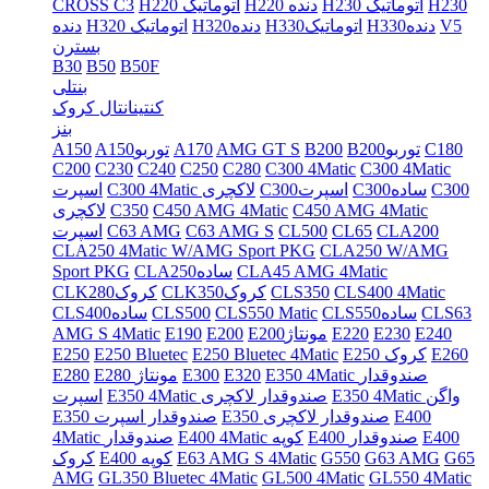
H230
H230 اتوماتیک
H220 دنده
H220 اتوماتیک
CROSS C3
V5
H330دنده
H330اتوماتیک
H320دنده
H320 اتوماتیک
دنده
بسترن
B30
B50
B50F
بنتلی
کنتینانتال کروک
بنز
C180
B200توربو
B200
AMG GT S
A170
A150توربو
A150
C200
C230
C240
C250
C280
C300 4Matic
C300 4Matic
C300
C300ساده
C300اسپرت
C300 4Matic لاکچری
اسپرت
C450 AMG 4Matic
C450 AMG 4Matic
C350
لاکچری
CLA200
CL65
CL500
C63 AMG S
C63 AMG
اسپرت
CLA250 4Matic W/AMG Sport PKG
CLA250 W/AMG
CLA45 AMG 4Matic
CLA250ساده
Sport PKG
CLS400 4Matic
CLS350
CLK350کروک
CLK280کروک
CLS63
CLS550ساده
CLS550 Matic
CLS500
CLS400ساده
E240
E230
E220
E200مونتاژ
E200
E190
AMG S 4Matic
E260
E250 کروک
E250 Bluetec 4Matic
E250 Bluetec
E250
E350 4Matic صندوقدار
E320
E300
E280 مونتاژ
E280
E350 4Matic واگن
E350 4Matic صندوقدار لاکچری
اسپرت
E400
E350 صندوقدار لاکچری
E350 صندوقدار اسپرت
E400
E400 صندوقدار
E400 4Matic کوپه
4Matic صندوقدار
G65
G63 AMG
G550
E63 AMG S 4Matic
E400 کوپه
کروک
AMG
GL350 Bluetec 4Matic
GL500 4Matic
GL550 4Matic