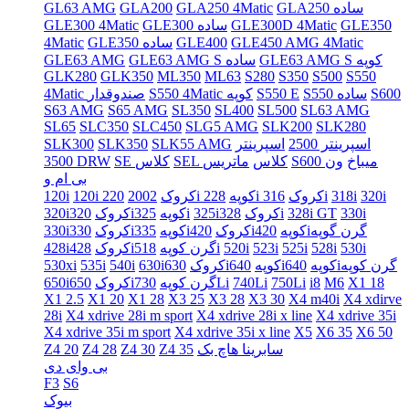
GLA250 ساده
GLA250 4Matic
GLA200
GL63 AMG
GLE350
GLE300D 4Matic
GLE300 ساده
GLE300 4Matic
GLE450 AMG 4Matic
GLE400
GLE350 ساده
4Matic
GLE63 AMG S کوپه
GLE63 AMG S ساده
GLE63 AMG
GLK280
GLK350
ML350
ML63
S280
S350
S500
S550
S600
S550 ساده
S550 E
S550 4Matic کوپه
4Matic صندوقدار
S63 AMG
S65 AMG
SL350
SL400
SL500
SL63 AMG
SL65
SLC350
SLC450
SLG5 AMG
SLK200
SLK280
اسپرینتر 2500
اسپرینتر
SLK55 AMG
SLK350
SLK300
S600 میباخ
ون
SEL کلاس
ماتریس
SE کلاس
3500 DRW
بی ام و
320i
318i
316i
228i کروک
220i کوپه
120i کروک
2002
120i
330i
328i GT
328i
325iکروک
325i
320iکوپه
320iکروک
420iگرن گوپه
420iکوپه
335iکروک
330iکوپه
330iکروک
530i
528i
525i
523i
520i
518i
428iگرن کوپه
428iکروک
640iگرن کوپه
640iکوپه
630iکوپه
630iکروک
540i
535i
530xi
X1 18
M6
i8
750Li
740Li
730Li
650iگرن کوپه
650iکروک
X1 2.5
X1 20
X1 28
X3 25
X3 28
X3 30
X4 m40i
X4 xdirve
28i
X4 xdrive 28i m sport
X4 xdrive 28i x line
X4 xdrive 35i
X4 xdrive 35i m sport
X4 xdrive 35i x line
X5
X6 35
X6 50
سابرینا هاچ بک
Z4 35
Z4 30
Z4 28
Z4 20
بی وای دی
F3
S6
بیوک