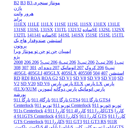
B3 مونتاژ
سنچری
B3
B2
پاژن
هرور
وانت
پراید
111EX
111LE
111LX
111SE
111SL
111SX
131EX
131LE
132SX
132SL
132SE
132ساده
131TL
131SX
131SL
131SE
151TL
151SL
151SE
141SX
141SL
141SE
141ساده
132TL
استیشن
صندوقدار
هاچ بک
پروتون
ایمپیان
جن تو
جن تو مونتاژ
ویرا
پژو
206 تیپ1
206 تیپ2
206 تیپ3
206 تیپ4
206 تیپ5
206
2008
تیپ6
206 کروک
207 اتوماتیک
207 دنده ای
301
307
308
405استیشن
407
504
508
405SLX
405GLX
405GLI
405GL
RD
RDI
ROA
ROA G2
SD V1
SD V8
SD V9
SD V10
SD
پارس
پارس LX
پارس ELX
پارس
SD V6
SD V20
V2
پارس اتوماتیک
پارس دوگانه
لیموزین
(ELX(XUM
پورشه
تارگا 911 GTS4
تارگا 911 GTS4
تارگا 911
تارگا4 911
توربو
توربو 911s
توربو 911 Centerlock
توربو 911
Centerlock
کاررا
کاررا 911 4GTS
کاررا 911
کاررا4 911
911s Centerlock
کاررا 911
کاررا 911 GTS
کاررا 911 4S
911 4GTS Centerlock
911R
911 GT3 RS
911 GT3
کاررا 911S
GTS Centerlock
کاینGTS
پانامرا توربو
کاین
پانامرا4S
پانامرا
باکسترS
باکستر