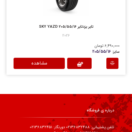
تایر یزدتایر 205/55/16 SKY YAZD
2026
6,490,000 تومان
205/55/16
سایز:
مشاهده
درباره ی فروشگاه
تلفن پشتیبانی: 02136832488 دورنگار: 02136832451