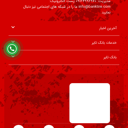
مدیریت: 09124996970 پست الکترونیک:
info@banktire.com ما را در شبکه های اجتماعی نیز دنبال
نمایید.
آخرین اخبار
خدمات بانک تایر
بانک تایر