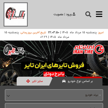
ورود
|
عضویت
پنجشنبه 15 مرداد ماه 1405
|
پنجشنبه 15
22:03:50
امروز:
تاریخ آخرین بروز رسانی:
مرداد ماه 1405
|
02:29
بر اساس نوع خودرو
سایز تایر
برند خودرو