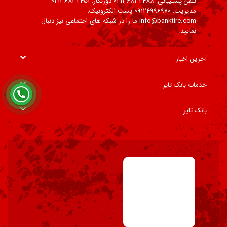
تلفن پشتیبانی: 02136832488 دورنگار: 02136832451
مدیریت: 09124996970 پست الکترونیک:
info@banktire.com ما را در شبکه های اجتماعی نیز دنبال
نمایید.
آخرین اخبار
خدمات بانک تایر
بانک تایر