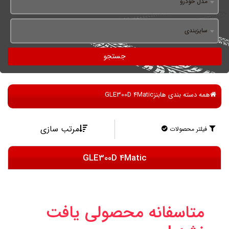
مدل خودرو
سایزبندی
جستجو
همه دسته بندی ها
بنز
GLE300D 4Matic
مرتب سازی
فیلتر محصولات
GLE300D 4Matic
متاسفانه محصولی یافت