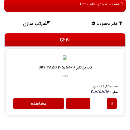
همه دسته بندی ها
بنز
C240
مرتب سازی
فیلتر محصولات
C240
تایر یزدتایر 205/55/16 SKY YAZD
2026
6,490,000 تومان
205/55/16
سایز:
مشاهده