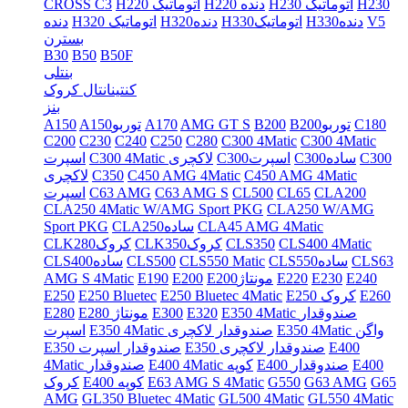
H230
H230 اتوماتیک
H220 دنده
H220 اتوماتیک
CROSS C3
V5
H330دنده
H330اتوماتیک
H320دنده
H320 اتوماتیک
دنده
بسترن
B30
B50
B50F
بنتلی
کنتینانتال کروک
بنز
C180
B200توربو
B200
AMG GT S
A170
A150توربو
A150
C200
C230
C240
C250
C280
C300 4Matic
C300 4Matic
C300
C300ساده
C300اسپرت
C300 4Matic لاکچری
اسپرت
C450 AMG 4Matic
C450 AMG 4Matic
C350
لاکچری
CLA200
CL65
CL500
C63 AMG S
C63 AMG
اسپرت
CLA250 4Matic W/AMG Sport PKG
CLA250 W/AMG
CLA45 AMG 4Matic
CLA250ساده
Sport PKG
CLS400 4Matic
CLS350
CLK350کروک
CLK280کروک
CLS63
CLS550ساده
CLS550 Matic
CLS500
CLS400ساده
E240
E230
E220
E200مونتاژ
E200
E190
AMG S 4Matic
E260
E250 کروک
E250 Bluetec 4Matic
E250 Bluetec
E250
E350 4Matic صندوقدار
E320
E300
E280 مونتاژ
E280
E350 4Matic واگن
E350 4Matic صندوقدار لاکچری
اسپرت
E400
E350 صندوقدار لاکچری
E350 صندوقدار اسپرت
E400
E400 صندوقدار
E400 4Matic کوپه
4Matic صندوقدار
G65
G63 AMG
G550
E63 AMG S 4Matic
E400 کوپه
کروک
AMG
GL350 Bluetec 4Matic
GL500 4Matic
GL550 4Matic