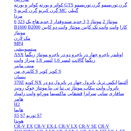
گرن توریسمو
گرن توریسمو
کواتر و پورته GTS
کواتر و پورته
گیبلی
گرن کبریو MC
گرن کبریو
S
مزدا
مونتاژ 2
مونتاژ 3
3 جدید صندوقدار
3 جدید هاچ بک
323
6
کارا
وانت
وانت تک کابین مونتاژ
وانت دو کابین
B2000
B1600
مونتاژ
مک لارن
MP4
میتسوبیشی
اوتلندر
پاجرو چهار در
پاجرو دو در
پاجرو مونتاژ
زیگما
ASX
زیگما
گالانت
لنسر 1.6
لنسر 1.8
میراژ
وانت
مینی ماینر
کوپر S
کوپر
کانتری من S
نیسان
آلتیما
ایکس تریل
پاترول چهار در
پاترول دو در
کوپه NX
370Z
پاترول وانت
پیکاپ مونتاژ
تی تنا
تی ینا مونتاژ
جوک
رونیز
سافاری
سانی
سرانزا
قشقایی
ماکسیما
مورانو
وانت زامیاد
هامر
H2
هایما
توربو S7
S7
S5
هوندا
CR-V EX
CR-V EX-L
CR-V LX
CR-V SE
CR-V