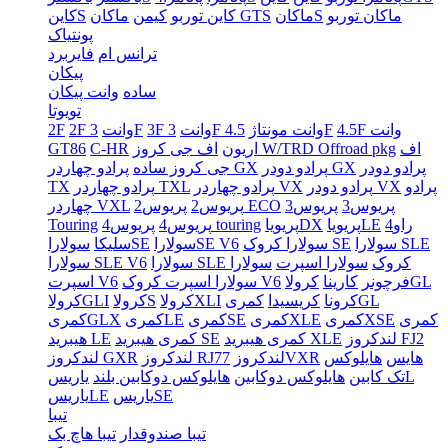
ماکان توربو
ماکانS
ماکان GTS
کاین توربو
کیمن
کاینS
پونتیاک
ترانس ام
فایربرد
پیکان
ساده
وانت پیکان
تویوتا
4.5F وانت
4.5F
3F وانت مونتاژ
3F وانت
3F
2F وانت
2F
اف
اف جی کروز W/TRD Offroad pkg
اریون
C-HR
GT86
پرادو دودر
پرادو دودر GX
پرادو چهاردر GX
جی کروز ساده
پرادو
پرادو دودر VX
پرادو چهاردر VX
پرادو چهاردر TXL
TX
پریوس3
پریوس3
پریوس2 ECO
پریوس2
چهاردر VXL
راو4
پریویاLE
پریویاDX
پریوس4 touring
پریوس4
Touring
سولارا SLE
سولارا کروک SE
سولاراSE V6
سولاراSE
سلیکا
سولارا SLE کروک
سولارا اسپرت
سولارا
سولارا SLE V6
کرولاGL
فرچونر
کارینا
سولارا اسپرت کروک V6
اسپرت V6
کمریGL
کرونا
کریسیدا
کرولاXLI
کرولاS
کرولاGLI
کمری
کمریXSE
کمریXLE
کمریSE
کمریLE
کمریGLX
لندکروز FJ2
کمری هیبرید XLE
کمری هیبرید SE
هیبرید LE
هایس
هایلوکس
لندکروزVXR
لندکروز RJ77
لندکروز GXR
یاریسL
تک کابین
هایلوکس دوکابین
هایلوکس دوکابین بلند
یاریسSE
یاریسLE
تیبا
تیبا صندوقدار
تیبا هاچ بک