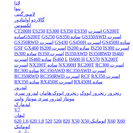
لادا
نیوا
لامبورگینی
گالاردو
آوانتادور
لکسوس
اسپرت GS200T
ES350
ES350
ES300
ES250
CT200H
GS350AWD اسپرت
GS350 ساده
GS250
سادهGS200T
GS450H ساده
GS450H اسپرت
GS430
GS350RWD اسپرت
IS300 اسپرت
IS250
IS200 ساده
IS200 اسپرت
GX460
GSF
IS460
IS350RWD
IS350AWD
IS350 اسپرت
IS300 ساده
NX200T
LX570
IS600 H
IS460 L
IS460 ساده
اسپرت
RC300 اسپرت
RC200T
NX300H
NX200T ساده
اسپرت
RC350AWD اسپرت
RC350AWD
RC300 ساده
RX350 اسپرت
RCF
RC350RWD اسپرت
RC350RWD
RX450H ساده
RX450H اسپرت
RX350 ساده
لندرور
رنجرور
رنجرور ایووک
رنجرور ایووک هامان
لندرور سری
مونتاژ
لندرور سری مونتاژ
وانت
لندمارک
V7
لیفان
X60
X60
X50 اتوماتیک
X50
820
520i
520
620 1.8
620 1.6
اتوماتیک
مازراتی