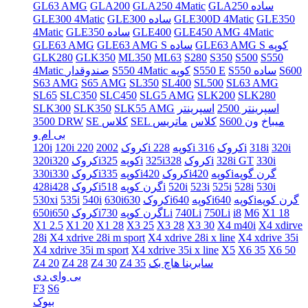
GLA250 ساده
GLA250 4Matic
GLA200
GL63 AMG
GLE350
GLE300D 4Matic
GLE300 ساده
GLE300 4Matic
GLE450 AMG 4Matic
GLE400
GLE350 ساده
4Matic
GLE63 AMG S کوپه
GLE63 AMG S ساده
GLE63 AMG
GLK280
GLK350
ML350
ML63
S280
S350
S500
S550
S600
S550 ساده
S550 E
S550 4Matic کوپه
4Matic صندوقدار
S63 AMG
S65 AMG
SL350
SL400
SL500
SL63 AMG
SL65
SLC350
SLC450
SLG5 AMG
SLK200
SLK280
اسپرینتر 2500
اسپرینتر
SLK55 AMG
SLK350
SLK300
S600 میباخ
ون
SEL کلاس
ماتریس
SE کلاس
3500 DRW
بی ام و
320i
318i
316i
228i کروک
220i کوپه
120i کروک
2002
120i
330i
328i GT
328i
325iکروک
325i
320iکوپه
320iکروک
420iگرن گوپه
420iکوپه
335iکروک
330iکوپه
330iکروک
530i
528i
525i
523i
520i
518i
428iگرن کوپه
428iکروک
640iگرن کوپه
640iکوپه
630iکوپه
630iکروک
540i
535i
530xi
X1 18
M6
i8
750Li
740Li
730Li
650iگرن کوپه
650iکروک
X1 2.5
X1 20
X1 28
X3 25
X3 28
X3 30
X4 m40i
X4 xdirve
28i
X4 xdrive 28i m sport
X4 xdrive 28i x line
X4 xdrive 35i
X4 xdrive 35i m sport
X4 xdrive 35i x line
X5
X6 35
X6 50
سابرینا هاچ بک
Z4 35
Z4 30
Z4 28
Z4 20
بی وای دی
F3
S6
بیوک