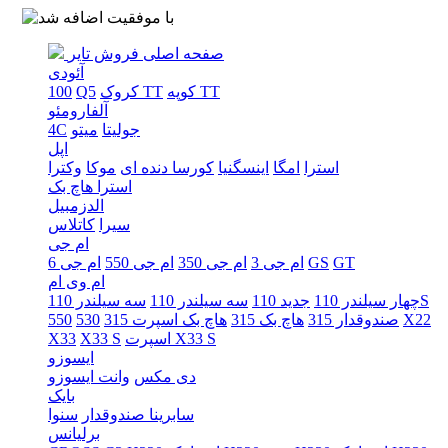
صفحه اصلی
فروش تایر
آئودی
کوپه TT
کروک TT
Q5
100
آلفارومئو
جولیتا
میتو
4C
اپل
استرا
امگا
اینسگنیا
کورسا دنده ای
موکا
وکترا
استرا هاچ بک
الدزمبیل
سیرا
کاتلاس
ام جی
GT
GS
ام جی 3
ام جی 350
ام جی 550
ام جی 6
ام وی ام
سه سیلندر 110S
چهار سیلندر 110
جدید 110
سه سیلندر 110
X22
صندوقدار 315
هاچ بک 315
هاچ بک اسپرت 315
530
550
اسپرت X33 S
X33 S
X33
ایسوزو
دی مکس
وانت ایسوزو
بایک
سابرینا صندوقدار
سنوا
برلیانس