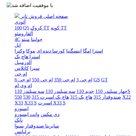
صفحه اصلی
فروش تایر
آئودی
کوپه TT
کروک TT
Q5
100
آلفارومئو
جولیتا
میتو
4C
اپل
استرا
امگا
اینسگنیا
کورسا دنده ای
موکا
وکترا
استرا هاچ بک
الدزمبیل
سیرا
کاتلاس
ام جی
GT
GS
ام جی 3
ام جی 350
ام جی 550
ام جی 6
ام وی ام
سه سیلندر 110S
چهار سیلندر 110
جدید 110
سه سیلندر 110
X22
صندوقدار 315
هاچ بک 315
هاچ بک اسپرت 315
530
550
اسپرت X33 S
X33 S
X33
ایسوزو
دی مکس
وانت ایسوزو
بایک
سابرینا صندوقدار
سنوا
برلیانس