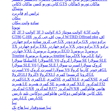
ماکان توربو
ماکانS
ماکان GTS
کاین توربو
کیمن
کاینS
پونتیاک
ترانس ام
فایربرد
پیکان
ساده
وانت پیکان
تویوتا
4.5F وانت
4.5F
3F وانت مونتاژ
3F وانت
3F
2F وانت
2F
اف
اف جی کروز W/TRD Offroad pkg
اریون
C-HR
GT86
پرادو دودر
پرادو دودر GX
پرادو چهاردر GX
جی کروز ساده
پرادو
پرادو دودر VX
پرادو چهاردر VX
پرادو چهاردر TXL
TX
پریوس3
پریوس3
پریوس2 ECO
پریوس2
چهاردر VXL
راو4
پریویاLE
پریویاDX
پریوس4 touring
پریوس4
Touring
سولارا SLE
سولارا کروک SE
سولاراSE V6
سولاراSE
سلیکا
سولارا SLE کروک
سولارا اسپرت
سولارا
سولارا SLE V6
کرولاGL
فرچونر
کارینا
سولارا اسپرت کروک V6
اسپرت V6
کمریGL
کرونا
کریسیدا
کرولاXLI
کرولاS
کرولاGLI
کمری
کمریXSE
کمریXLE
کمریSE
کمریLE
کمریGLX
لندکروز FJ2
کمری هیبرید XLE
کمری هیبرید SE
هیبرید LE
هایس
هایلوکس
لندکروزVXR
لندکروز RJ77
لندکروز GXR
یاریسL
تک کابین
هایلوکس دوکابین
هایلوکس دوکابین بلند
یاریسSE
یاریسLE
تیبا
تیبا صندوقدار
تیبا هاچ بک