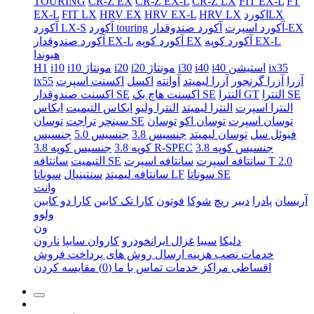
TOURING
CR-Z EX
CR-Z EX-L
CR-Z LX
FIT EX-L
FT
اکوردLX
HRV LX
HRV EX-L
HRV EX
FIT LX
EX-L
آکورد صندوقدار-EX
آکورد اسپرت
آکورد touring
آکورد LX-S
آکورد کوپه EX-L
آکورد کوپه EX
آکورد صندوقدار EX-L
هیوندا
ix35
i40 استیشن
i40
i30
i20 مونتاژ
i20
i10 مونتاژ
i10
H1
آزرا
آزرا گرنجور
آزرا لیمیتد
آوانته
اکسل
اکسنت اسپرت
ix55
النترا SE
النترا GT
اکسنت هاچ بک SE
اکسنت صندوقدار SE
النترا اسپرت
النترا لیمیتد
النترا ولیو
ایکاس التیمیت
ایکاس
توسان اسپرت
توسان اکو
توسان
توسان SE
سینچر
تراجت
فیوئل سل
توسان لیمیتد
جنسیس 3.8
جنسیس 5.0
جنسیس
جنسیس کوپه 3.8
جنسیس کوپه 3.8 R-SPEC
کوپه 3.8
سانتافه اسپرت T 2.0
سانتافه اسپرت
سانتافه SE
التیمیت
سوناتا SE
سوناتا LF
سانتافه لیمیتد
سنتینیال
وانت
آریسان
پادرا
دییر
ریچ
شوکا
فوتون
کارا تک کابین
کارا دو کابین
ولوو
ون
دلیکا
سیبا
غزال ایرانخودرو
کاروان سایپا
نارون
خدمات نصب
هزینه ارسال
روش های پرداخت
فروش
اقساطی
مراکز خدمات
تماس با ما
(0)
مقایسه کردن