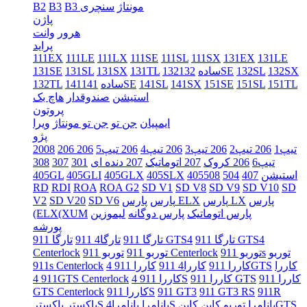
B3 مونتاژ
سنچری
B3
B2
پاژن
هرور
وانت
پراید
111EX
111LE
111LX
111SE
111SL
111SX
131EX
131LE
132SX
132SL
132SE
132ساده
131TL
131SX
131SL
131SE
151TL
151SL
151SE
141SX
141SL
141SE
141ساده
132TL
استیشن
صندوقدار
هاچ بک
پروتون
ایمپیان
جن تو
جن تو مونتاژ
ویرا
پژو
206 تیپ1
206 تیپ2
206 تیپ3
206 تیپ4
206 تیپ5
206
2008
تیپ6
206 کروک
207 اتوماتیک
207 دنده ای
301
307
308
405استیشن
407
504
508
405SLX
405GLX
405GLI
405GL
RD
RDI
ROA
ROA G2
SD V1
SD V8
SD V9
SD V10
SD
پارس
پارس LX
پارس ELX
پارس
SD V6
SD V20
V2
پارس اتوماتیک
پارس دوگانه
لیموزین
(ELX(XUM
پورشه
تارگا 911 GTS4
تارگا 911 GTS4
تارگا 911
تارگا4 911
توربو
توربو 911s
توربو 911 Centerlock
توربو 911
Centerlock
کاررا
کاررا 911 4GTS
کاررا 911
کاررا4 911
911s Centerlock
کاررا 911
کاررا 911 GTS
کاررا 911 4S
911 4GTS Centerlock
911R
911 GT3 RS
911 GT3
کاررا 911S
GTS Centerlock
کاینGTS
پانامرا توربو
کاین
پانامرا4S
پانامرا
باکسترS
باکستر