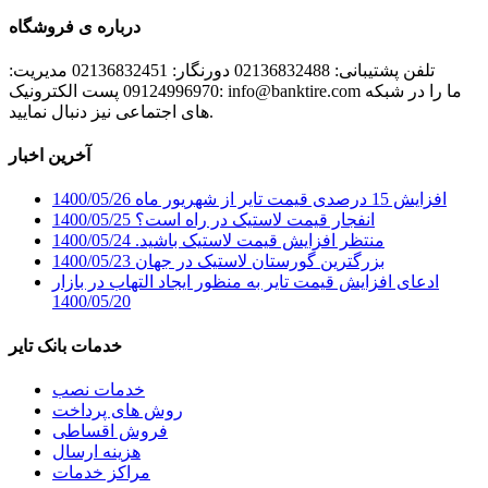
درباره ی فروشگاه
تلفن پشتیبانی: 02136832488 دورنگار: 02136832451 مدیریت:
09124996970 پست الکترونیک: info@banktire.com ما را در شبکه
های اجتماعی نیز دنبال نمایید.
آخرین اخبار
افزایش 15 درصدی قیمت تایر از شهریور ماه
1400/05/26
انفجار قیمت لاستیک در راه است؟
1400/05/25
منتظر افزایش قیمت لاستیک باشید.
1400/05/24
بزرگترین گورستان لاستیک در جهان
1400/05/23
ادعای افزایش قیمت تایر به منظور ایجاد التهاب در بازار
1400/05/20
خدمات بانک تایر
خدمات نصب
روش های پرداخت
فروش اقساطی
هزینه ارسال
مراکز خدمات