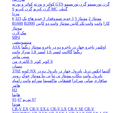
گرن توریسمو
گرن توریسمو
کواتر و پورته GTS
کواتر و پورته
گیبلی
گرن کبریو MC
گرن کبریو
S
مزدا
مونتاژ 2
مونتاژ 3
3 جدید صندوقدار
3 جدید هاچ بک
323
6
کارا
وانت
وانت تک کابین مونتاژ
وانت دو کابین
B2000
B1600
مونتاژ
مک لارن
MP4
میتسوبیشی
اوتلندر
پاجرو چهار در
پاجرو دو در
پاجرو مونتاژ
زیگما
ASX
زیگما
گالانت
لنسر 1.6
لنسر 1.8
میراژ
وانت
مینی ماینر
کوپر S
کوپر
کانتری من S
نیسان
آلتیما
ایکس تریل
پاترول چهار در
پاترول دو در
کوپه NX
370Z
پاترول وانت
پیکاپ مونتاژ
تی تنا
تی ینا مونتاژ
جوک
رونیز
سافاری
سانی
سرانزا
قشقایی
ماکسیما
مورانو
وانت زامیاد
هامر
H2
هایما
توربو S7
S7
S5
هوندا
CR-V EX
CR-V EX-L
CR-V LX
CR-V SE
CR-V