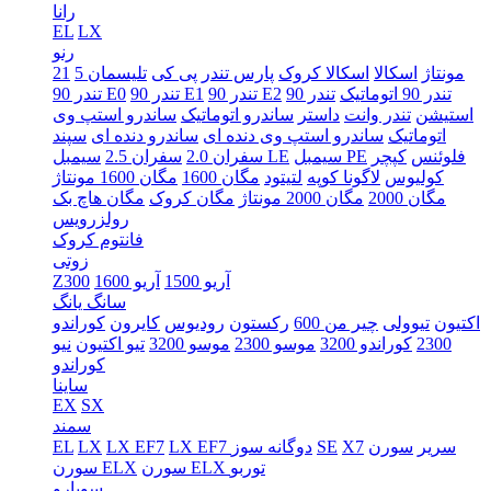
رانا
EL
LX
رنو
5 مونتاژ
اسکالا
اسکالا کروک
پارس تندر
پی کی
تلیسمان
21
تندر 90 اتوماتیک
تندر 90
تندر 90 E2
تندر 90 E1
تندر 90 E0
استیشن
تندر وانت
داستر
ساندرو اتوماتیک
ساندرو استپ وی
اتوماتیک
ساندرو استپ وی دنده ای
ساندرو دنده ای
سپند
فلوئنس
کپچر
سیمبل PE
سیمبل LE
سفران 2.0
سفران 2.5
کولیوس
لاگونا کوپه
لتیتود
مگان 1600
مگان 1600 مونتاژ
مگان 2000
مگان 2000 مونتاژ
مگان کروک
مگان هاچ بک
رولزرویس
فانتوم کروک
زوتی
آریو 1500
آریو 1600
Z300
سانگ یانگ
اکتیون
تیوولی
چیر من 600
رکستون
رودیوس
کایرون
کوراندو
2300
کوراندو 3200
موسو 2300
موسو 3200
تیو اکتیون
نیو
کوراندو
ساینا
EX
SX
سمند
سریر
سورن
X7
SE
LX EF7 دوگانه سوز
LX EF7
LX
EL
سورن ELX توربو
سورن ELX
سوبارو