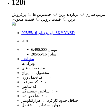
120i
مرتب سازي
پربازديد ترين
جديدترين ها
پرفروش
ترين
قيمت نزولي
قيمت صعودي
تایر یزدتایر 205/55/16 SKY YAZD
2026
6,490,000 تومان
سایز:
205/55/16
مشاهده
ویژگی‌ها
مشخصات فنی
محصول : ایران
کد تحمل وزن : -
کد سرعت : -
کد سایش : -
شاخص چسبندگی : -
شاخص دما : -
حداقل حدود کارکرد : هزارکیلومتر
موارد استفاده : 4فصل