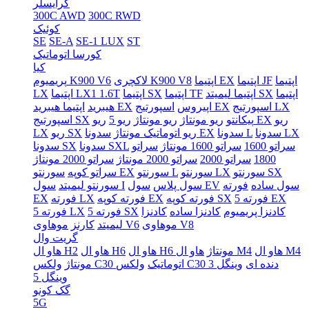
کرایسلر
300C AWD
300C RWD
کوئیک
SE
SE-A
SE-1 LUX
ST
کورسا اتوماتیک
کیا
اپتیما
اپتیما JF
اپتیما EX
لاکچری K900 V8
پریمیوم K900 V6
اپتیما
اپتیما لیمیتد SX
اپتیما TF
اپتیما SX
اپتیما LX1 1.6T
LX
اسپورتیج LX
اسپورتیج EX
اپیروس
اپتیما هیبرید EX
هیبرید
ریو
ریو EX
پیکانتو
ریو مونتاژ
ریو مونتاژ
ریو 5
اسپورتیج SX
سدونا LX
سدونا L
سدونا EX
ریو اتوماتیک مونتاژ
ریو SX
LX
سراتو 1600
سراتو 1600 مونتاژ
سراتو
سدونا SXL
سدونا SX
1800
سراتو 2000
سراتو 2000 مونتاژ
سراتو 2000 مونتاژ
سورنتو SX
سورنتو LX
سورنتو L
سورنتو EX
سراتو کوپه
سول ساده
فورته
سول EV
سول پلاس
سول I
سورنتو لیمیتد
فورته 5 EX
فورته کوپه SX
فورته کوپه EX
فورته LX
EX
کادنزا پریمیوم
کادنزا ساده
کادنزا
فورته 5 SX
فورته 5 LX
موهاوی V8
موهاوی V6
لیمیتد
کارنز
گریت وال
هاو ال M4
هاو ال M4
هاو ال H6 مونتاژ
هاو ال H6
هاو ال H2
ولکس C30 دنده ای
وینگل 3
ولکس C30 اتوماتیک
مونتاژ
وینگل 5
گک کونو
5G