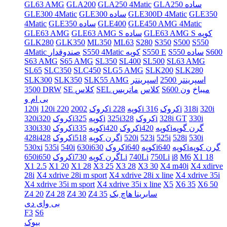
GLA250 ساده
GLA250 4Matic
GLA200
GL63 AMG
GLE350
GLE300D 4Matic
GLE300 ساده
GLE300 4Matic
GLE450 AMG 4Matic
GLE400
GLE350 ساده
4Matic
GLE63 AMG S کوپه
GLE63 AMG S ساده
GLE63 AMG
GLK280
GLK350
ML350
ML63
S280
S350
S500
S550
S600
S550 ساده
S550 E
S550 4Matic کوپه
4Matic صندوقدار
S63 AMG
S65 AMG
SL350
SL400
SL500
SL63 AMG
SL65
SLC350
SLC450
SLG5 AMG
SLK200
SLK280
اسپرینتر 2500
اسپرینتر
SLK55 AMG
SLK350
SLK300
S600 میباخ
ون
SEL کلاس
ماتریس
SE کلاس
3500 DRW
بی ام و
320i
318i
316i
228i کروک
220i کوپه
120i کروک
2002
120i
330i
328i GT
328i
325iکروک
325i
320iکوپه
320iکروک
420iگرن گوپه
420iکوپه
335iکروک
330iکوپه
330iکروک
530i
528i
525i
523i
520i
518i
428iگرن کوپه
428iکروک
640iگرن کوپه
640iکوپه
630iکوپه
630iکروک
540i
535i
530xi
X1 18
M6
i8
750Li
740Li
730Li
650iگرن کوپه
650iکروک
X1 2.5
X1 20
X1 28
X3 25
X3 28
X3 30
X4 m40i
X4 xdirve
28i
X4 xdrive 28i m sport
X4 xdrive 28i x line
X4 xdrive 35i
X4 xdrive 35i m sport
X4 xdrive 35i x line
X5
X6 35
X6 50
سابرینا هاچ بک
Z4 35
Z4 30
Z4 28
Z4 20
بی وای دی
F3
S6
بیوک