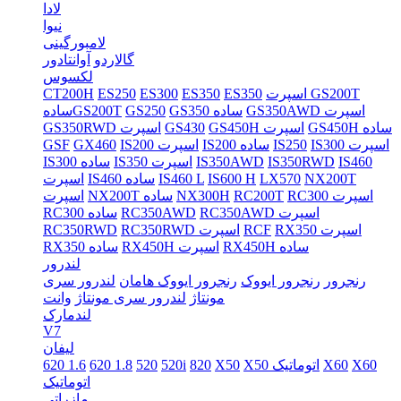
لادا
نیوا
لامبورگینی
گالاردو
آوانتادور
لکسوس
اسپرت GS200T
ES350
ES350
ES300
ES250
CT200H
GS350AWD اسپرت
GS350 ساده
GS250
سادهGS200T
GS450H ساده
GS450H اسپرت
GS430
GS350RWD اسپرت
IS300 اسپرت
IS250
IS200 ساده
IS200 اسپرت
GX460
GSF
IS460
IS350RWD
IS350AWD
IS350 اسپرت
IS300 ساده
NX200T
LX570
IS600 H
IS460 L
IS460 ساده
اسپرت
RC300 اسپرت
RC200T
NX300H
NX200T ساده
اسپرت
RC350AWD اسپرت
RC350AWD
RC300 ساده
RX350 اسپرت
RCF
RC350RWD اسپرت
RC350RWD
RX450H ساده
RX450H اسپرت
RX350 ساده
لندرور
رنجرور
رنجرور ایووک
رنجرور ایووک هامان
لندرور سری
مونتاژ
لندرور سری مونتاژ
وانت
لندمارک
V7
لیفان
X60
X60
X50 اتوماتیک
X50
820
520i
520
620 1.8
620 1.6
اتوماتیک
مازراتی