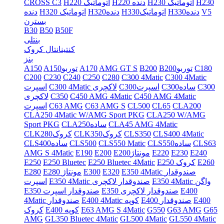
H230
H230 اتوماتیک
H220 دنده
H220 اتوماتیک
CROSS C3
V5
H330دنده
H330اتوماتیک
H320دنده
H320 اتوماتیک
دنده
بسترن
B30
B50
B50F
بنتلی
کنتینانتال کروک
بنز
C180
B200توربو
B200
AMG GT S
A170
A150توربو
A150
C200
C230
C240
C250
C280
C300 4Matic
C300 4Matic
C300
C300ساده
C300اسپرت
C300 4Matic لاکچری
اسپرت
C450 AMG 4Matic
C450 AMG 4Matic
C350
لاکچری
CLA200
CL65
CL500
C63 AMG S
C63 AMG
اسپرت
CLA250 4Matic W/AMG Sport PKG
CLA250 W/AMG
CLA45 AMG 4Matic
CLA250ساده
Sport PKG
CLS400 4Matic
CLS350
CLK350کروک
CLK280کروک
CLS63
CLS550ساده
CLS550 Matic
CLS500
CLS400ساده
E240
E230
E220
E200مونتاژ
E200
E190
AMG S 4Matic
E260
E250 کروک
E250 Bluetec 4Matic
E250 Bluetec
E250
E350 4Matic صندوقدار
E320
E300
E280 مونتاژ
E280
E350 4Matic واگن
E350 4Matic صندوقدار لاکچری
اسپرت
E400
E350 صندوقدار لاکچری
E350 صندوقدار اسپرت
E400
E400 صندوقدار
E400 4Matic کوپه
4Matic صندوقدار
G65
G63 AMG
G550
E63 AMG S 4Matic
E400 کوپه
کروک
AMG
GL350 Bluetec 4Matic
GL500 4Matic
GL550 4Matic