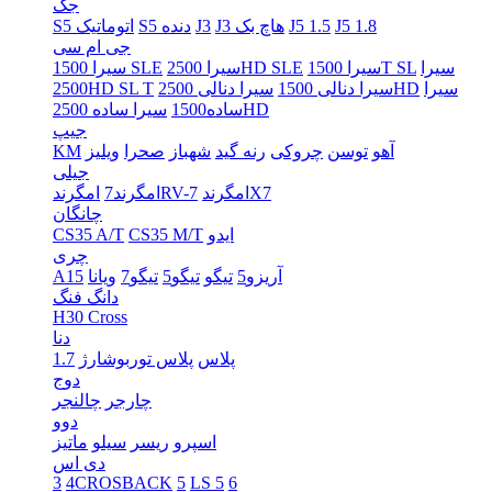
جک
J5 1.8
J5 1.5
J3 هاچ بک
J3
S5 دنده
S5 اتوماتیک
جی ام سی
سیرا
سیرا 1500T SL
سیرا 2500HD SLE
سیرا 1500 SLE
سیرا
سیرا دنالی 2500HD
سیرا دنالی 1500
2500HD SL T
سیرا ساده 2500HD
ساده1500
جیپ
آهو
توسن
چروکی
رنه گید
شهباز
صحرا
ویلیز
KM
جیلی
امگرندX7
امگرندRV-7
امگرند7
چانگان
ایدو
CS35 M/T
CS35 A/T
چری
آریزو5
تیگو
تیگو5
تیگو7
ویانا
A15
دانگ فنگ
H30 Cross
دنا
پلاس
پلاس توربوشارژ
1.7
دوج
چارجر
چالنجر
دوو
اسپرو
ریسر
سیلو
ماتیز
دی اس
3
4CROSBACK
5
LS 5
6