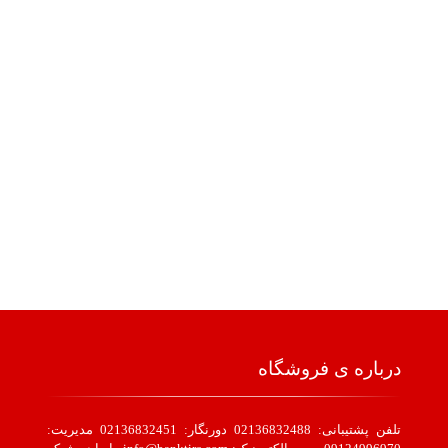
درباره ی فروشگاه
تلفن پشتیبانی: 02136832488 دورنگار: 02136832451 مدیریت: