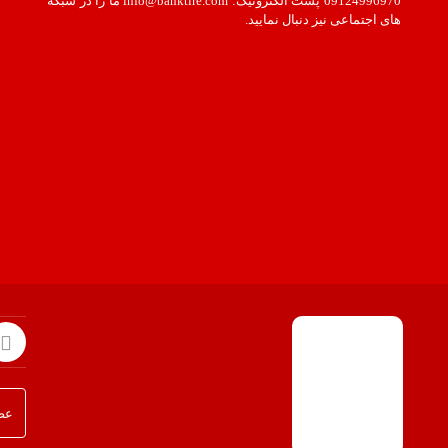
09124996970 پست الکترونیک: info@banktire.com ما را در شبکه
های اجتماعی نیز دنبال نمایید.
عضو