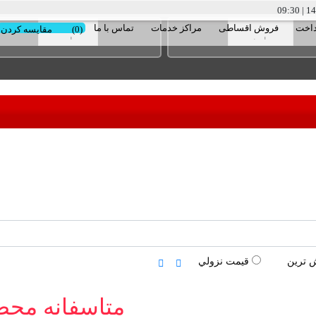
09:30
|
داخت
فروش اقساطی
مراکز خدمات
تماس با ما
(0)
مقایسه کردن
 ترين
قيمت نزولي
متاسفانه محص