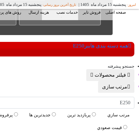
پنجشنبه 15 مرداد ماه 1405
|
پنجشنبه 15 مرداد ماه 1405
امروز:
تاریخ آخرین بروز رسانی:
صفحه اصلی
فروش تایر
خدمات نصب
هزینه ارسال
روش های پر
همه دسته بندی ها
بنز
E250
جستجو پیشرفته
فیلتر محصولات
مرتب سازی
E250
مرتب سازي
پربازديد ترين
جديدترين ها
پرفروش
قيمت صعودي