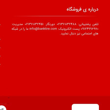
درباره ی فروشگاه
تلفن پشتیبانی: 02136832488 دورنگار: 02136832451 مدیریت:
09124996970 پست الکترونیک: info@banktire.com ما را در شبکه
های اجتماعی نیز دنبال نمایید.