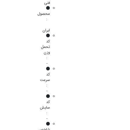
فنی
محصول
:
ایران
کد
تحمل
وزن
:
-
کد
سرعت
:
-
کد
سایش
:
-
شاخص