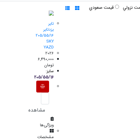
مت نزولي
قيمت صعودي
تایر
یزدتایر
205/55/16
SKY
YAZD
2026
6,490,000
تومان
سایز:
205/55/16
مشاهده
ویژگی‌ها
مشخصات