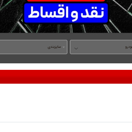
درو
سایزبندی