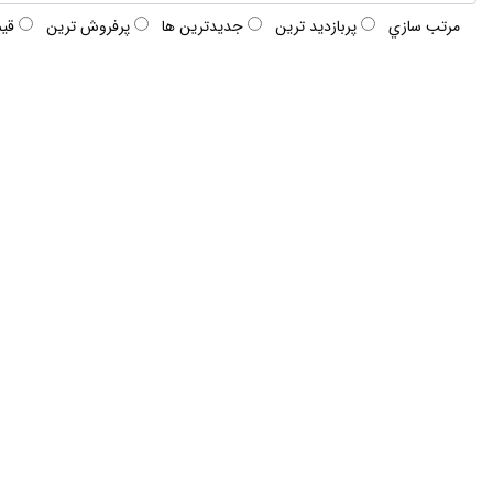
مرتب سازي
پربازديد ترين
جديدترين ها
پرفروش ترين
قي