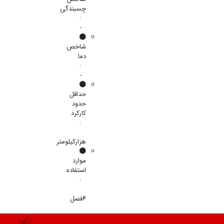
چسبندگی
:
-
شاخص
دما
:
-
حداقل
حدود
کارکرد
:
هزارکیلومتر
موارد
استفاده
:
4فصل