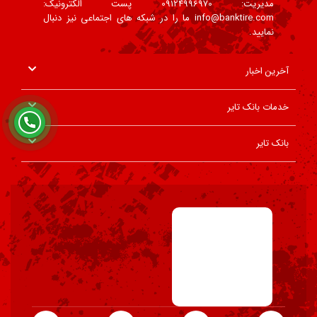
مدیریت: 09124996970 پست الکترونیک:
info@banktire.com ما را در شبکه های اجتماعی نیز دنبال
نمایید.
آخرین اخبار
خدمات بانک تایر
بانک تایر