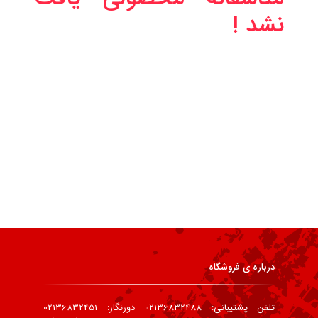
نشد !
درباره ی فروشگاه
تلفن پشتیبانی: 02136832488 دورنگار: 02136832451