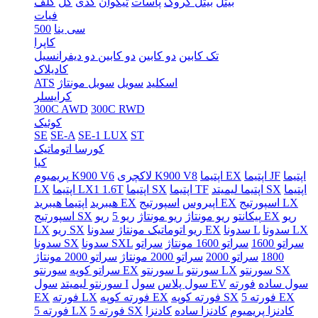
بیتل
بیتل کروک
پاسات
تیگوان
کدی
گل
گلف
فیات
سی ینا
500
کاپرا
تک کابین
دو کابین
دو کابین دو دیفرانسیل
کادیلاک
اسکلید
سویل
سویل مونتاژ
ATS
کرایسلر
300C AWD
300C RWD
کوئیک
SE
SE-A
SE-1 LUX
ST
کورسا اتوماتیک
کیا
اپتیما
اپتیما JF
اپتیما EX
لاکچری K900 V8
پریمیوم K900 V6
اپتیما
اپتیما لیمیتد SX
اپتیما TF
اپتیما SX
اپتیما LX1 1.6T
LX
اسپورتیج LX
اسپورتیج EX
اپیروس
اپتیما هیبرید EX
هیبرید
ریو
ریو EX
پیکانتو
ریو مونتاژ
ریو مونتاژ
ریو 5
اسپورتیج SX
سدونا LX
سدونا L
سدونا EX
ریو اتوماتیک مونتاژ
ریو SX
LX
سراتو 1600
سراتو 1600 مونتاژ
سراتو
سدونا SXL
سدونا SX
1800
سراتو 2000
سراتو 2000 مونتاژ
سراتو 2000 مونتاژ
سورنتو SX
سورنتو LX
سورنتو L
سورنتو EX
سراتو کوپه
سول ساده
فورته
سول EV
سول پلاس
سول I
سورنتو لیمیتد
فورته 5 EX
فورته کوپه SX
فورته کوپه EX
فورته LX
EX
کادنزا پریمیوم
کادنزا ساده
کادنزا
فورته 5 SX
فورته 5 LX