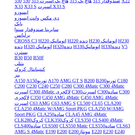
X22
صندوقدار 315
هاچ بک 315
هاچ بک اسپرت 315
530
550
اسپرت X33 S
X33 S
X33
ایسوزو
دی مکس
وانت ایسوزو
بایک
سابرینا صندوقدار
سنوا
برلیانس
H230
H230 اتوماتیک
H220 دنده
H220 اتوماتیک
CROSS C3
V5
H330دنده
H330اتوماتیک
H320دنده
H320 اتوماتیک
دنده
بسترن
B30
B50
B50F
بنتلی
کنتینانتال کروک
بنز
C180
B200توربو
B200
AMG GT S
A170
A150توربو
A150
C200
C230
C240
C250
C280
C300 4Matic
C300 4Matic
C300
C300ساده
C300اسپرت
C300 4Matic لاکچری
اسپرت
C450 AMG 4Matic
C450 AMG 4Matic
C350
لاکچری
CLA200
CL65
CL500
C63 AMG S
C63 AMG
اسپرت
CLA250 4Matic W/AMG Sport PKG
CLA250 W/AMG
CLA45 AMG 4Matic
CLA250ساده
Sport PKG
CLS400 4Matic
CLS350
CLK350کروک
CLK280کروک
CLS63
CLS550ساده
CLS550 Matic
CLS500
CLS400ساده
E240
E230
E220
E200مونتاژ
E200
E190
AMG S 4Matic