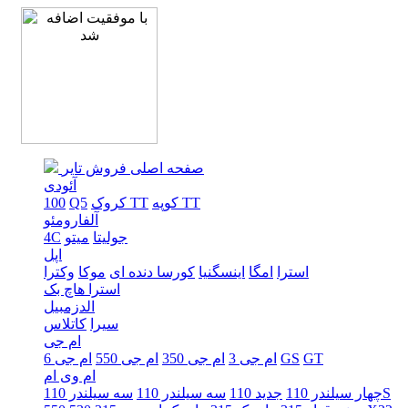
صفحه اصلی
فروش تایر
آئودی
کوپه TT
کروک TT
Q5
100
آلفارومئو
جولیتا
میتو
4C
اپل
استرا
امگا
اینسگنیا
کورسا دنده ای
موکا
وکترا
استرا هاچ بک
الدزمبیل
سیرا
کاتلاس
ام جی
GT
GS
ام جی 3
ام جی 350
ام جی 550
ام جی 6
ام وی ام
سه سیلندر 110S
چهار سیلندر 110
جدید 110
سه سیلندر 110