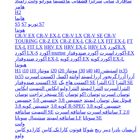
سافاری
سانی
سرانزا
قشقایی
ماکسیما
مورانو
وانت زامیاد
هامر
H2
هایما
توربو S7
S7
S5
هوندا
CR-V EX
CR-V EX-L
CR-V LX
CR-V SE
CR-V
TOURING
CR-Z EX
CR-Z EX-L
CR-Z LX
FIT EX-L
FT
اکوردLX
HRV LX
HRV EX-L
HRV EX
FIT LX
EX-L
آکورد صندوقدار-EX
آکورد اسپرت
آکورد touring
آکورد LX-S
آکورد کوپه EX-L
آکورد کوپه EX
آکورد صندوقدار EX-L
هیوندا
ix35
i40 استیشن
i40
i30
i20 مونتاژ
i20
i10 مونتاژ
i10
H1
آزرا
آزرا گرنجور
آزرا لیمیتد
آوانته
اکسل
اکسنت اسپرت
ix55
النترا SE
النترا GT
اکسنت هاچ بک SE
اکسنت صندوقدار SE
النترا اسپرت
النترا لیمیتد
النترا ولیو
ایکاس التیمیت
ایکاس
توسان اسپرت
توسان اکو
توسان
توسان SE
سینچر
تراجت
فیوئل سل
توسان لیمیتد
جنسیس 3.8
جنسیس 5.0
جنسیس
جنسیس کوپه 3.8
جنسیس کوپه 3.8 R-SPEC
کوپه 3.8
سانتافه اسپرت T 2.0
سانتافه اسپرت
سانتافه SE
التیمیت
سوناتا SE
سوناتا LF
سانتافه لیمیتد
سنتینیال
وانت
آریسان
پادرا
دییر
ریچ
شوکا
فوتون
کارا تک کابین
کارا دو کابین
ولوو