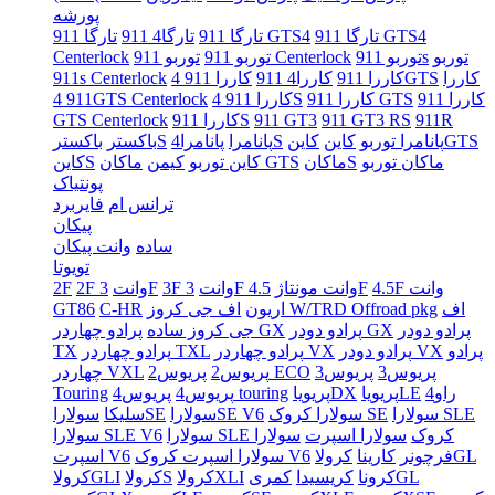
پورشه
تارگا 911 GTS4
تارگا 911 GTS4
تارگا 911
تارگا4 911
توربو
توربو 911s
توربو 911 Centerlock
توربو 911
Centerlock
کاررا
کاررا 911 4GTS
کاررا 911
کاررا4 911
911s Centerlock
کاررا 911
کاررا 911 GTS
کاررا 911 4S
911 4GTS Centerlock
911R
911 GT3 RS
911 GT3
کاررا 911S
GTS Centerlock
کاینGTS
پانامرا توربو
کاین
پانامرا4S
پانامرا
باکسترS
باکستر
ماکان توربو
ماکانS
ماکان GTS
کاین توربو
کیمن
کاینS
پونتیاک
ترانس ام
فایربرد
پیکان
ساده
وانت پیکان
تویوتا
4.5F وانت
4.5F
3F وانت مونتاژ
3F وانت
3F
2F وانت
2F
اف
اف جی کروز W/TRD Offroad pkg
اریون
C-HR
GT86
پرادو دودر
پرادو دودر GX
پرادو چهاردر GX
جی کروز ساده
پرادو
پرادو دودر VX
پرادو چهاردر VX
پرادو چهاردر TXL
TX
پریوس3
پریوس3
پریوس2 ECO
پریوس2
چهاردر VXL
راو4
پریویاLE
پریویاDX
پریوس4 touring
پریوس4
Touring
سولارا SLE
سولارا کروک SE
سولاراSE V6
سولاراSE
سلیکا
سولارا SLE کروک
سولارا اسپرت
سولارا
سولارا SLE V6
کرولاGL
فرچونر
کارینا
سولارا اسپرت کروک V6
اسپرت V6
کمریGL
کرونا
کریسیدا
کرولاXLI
کرولاS
کرولاGLI