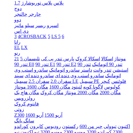
پلاس
پلاس توربوشارژ
1.7
دوج
چارجر
چالنجر
دوو
اسپرو
ریسر
سیلو
ماتیز
دی اس
3
4CROSBACK
5
LS 5
6
رانا
EL
LX
رنو
5 مونتاژ
اسکالا
اسکالا کروک
پارس تندر
پی کی
تلیسمان
21
تندر 90 اتوماتیک
تندر 90
تندر 90 E2
تندر 90 E1
تندر 90 E0
استیشن
تندر وانت
داستر
ساندرو اتوماتیک
ساندرو استپ وی
اتوماتیک
ساندرو استپ وی دنده ای
ساندرو دنده ای
سپند
فلوئنس
کپچر
سیمبل PE
سیمبل LE
سفران 2.0
سفران 2.5
کولیوس
لاگونا کوپه
لتیتود
مگان 1600
مگان 1600 مونتاژ
مگان 2000
مگان 2000 مونتاژ
مگان کروک
مگان هاچ بک
رولزرویس
فانتوم کروک
زوتی
آریو 1500
آریو 1600
Z300
سانگ یانگ
اکتیون
تیوولی
چیر من 600
رکستون
رودیوس
کایرون
کوراندو
2300
کوراندو 3200
موسو 2300
موسو 3200
تیو اکتیون
نیو