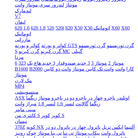
مونتاژ
لندرور سری مونتاژ
وانت
لندمارک
V7
لیفان
X60
X60
X50 اتوماتیک
X50
820
520i
520
620 1.8
620 1.6
اتوماتیک
مازراتی
گرن توریسمو
گرن توریسمو
کواتر و پورته GTS
کواتر و پورته
گیبلی
گرن کبریو MC
گرن کبریو
S
مزدا
مونتاژ 2
مونتاژ 3
3 جدید صندوقدار
3 جدید هاچ بک
323
6
کارا
وانت
وانت تک کابین مونتاژ
وانت دو کابین
B2000
B1600
مونتاژ
مک لارن
MP4
میتسوبیشی
اوتلندر
پاجرو چهار در
پاجرو دو در
پاجرو مونتاژ
زیگما
ASX
زیگما
گالانت
لنسر 1.6
لنسر 1.8
میراژ
وانت
مینی ماینر
کوپر S
کوپر
کانتری من S
نیسان
آلتیما
ایکس تریل
پاترول چهار در
پاترول دو در
کوپه NX
370Z
پاترول وانت
پیکاپ مونتاژ
تی تنا
تی ینا مونتاژ
جوک
رونیز