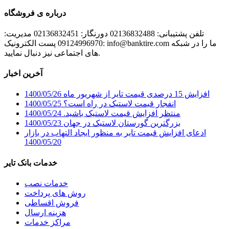
درباره ی فروشگاه
تلفن پشتیبانی: 02136832488 دورنگار: 02136832451 مدیریت:
09124996970 پست الکترونیک: info@banktire.com ما را در شبکه
های اجتماعی نیز دنبال نمایید.
آخرین اخبار
افزایش 15 درصدی قیمت تایر از شهریور ماه
1400/05/26
انفجار قیمت لاستیک در راه است؟
1400/05/25
منتظر افزایش قیمت لاستیک باشید.
1400/05/24
بزرگترین گورستان لاستیک در جهان
1400/05/23
ادعای افزایش قیمت تایر به منظور ایجاد التهاب در بازار
1400/05/20
خدمات بانک تایر
خدمات نصب
روش های پرداخت
فروش اقساطی
هزینه ارسال
مراکز خدمات