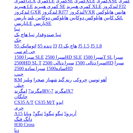
کمری
کمریXSE
کمریXLE
کمریSE
کمریLE
کمریGLX
لندکروز FJ2
کمری هیبرید XLE
کمری هیبرید SE
هیبرید LE
هایس
هایلوکس
لندکروزVXR
لندکروز RJ77
لندکروز GXR
یاریسL
تک کابین
هایلوکس دوکابین
هایلوکس دوکابین بلند
یاریسSE
یاریسLE
تیبا
تیبا صندوقدار
تیبا هاچ بک
جک
J5 1.8
J5 1.5
J3 هاچ بک
J3
S5 دنده
S5 اتوماتیک
جی ام سی
سیرا
سیرا 1500T SL
سیرا 2500HD SLE
سیرا 1500 SLE
سیرا
سیرا دنالی 2500HD
سیرا دنالی 1500
2500HD SL T
سیرا ساده 2500HD
ساده1500
جیپ
آهو
توسن
چروکی
رنه گید
شهباز
صحرا
ویلیز
KM
جیلی
امگرندX7
امگرندRV-7
امگرند7
چانگان
ایدو
CS35 M/T
CS35 A/T
چری
آریزو5
تیگو
تیگو5
تیگو7
ویانا
A15
دانگ فنگ
H30 Cross
دنا