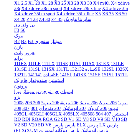
X1 2.5
X1 20
X1 28
X3 25
X3 28
X3 30
X4 m40i
X4 xdirve
28i
X4 xdrive 28i m sport
X4 xdrive 28i x line
X4 xdrive 35i
X4 xdrive 35i m sport
X4 xdrive 35i x line
X5
X6 35
X6 50
سابرینا هاچ بک
Z4 35
Z4 30
Z4 28
Z4 20
بی وای دی
F3
S6
بیوک
B3 مونتاژ
سنچری
B3
B2
پاژن
هرور
وانت
پراید
111EX
111LE
111LX
111SE
111SL
111SX
131EX
131LE
132SX
132SL
132SE
132ساده
131TL
131SX
131SL
131SE
151TL
151SL
151SE
141SX
141SL
141SE
141ساده
132TL
استیشن
صندوقدار
هاچ بک
پروتون
ایمپیان
جن تو
جن تو مونتاژ
ویرا
پژو
206 تیپ1
206 تیپ2
206 تیپ3
206 تیپ4
206 تیپ5
206
2008
تیپ6
206 کروک
207 اتوماتیک
207 دنده ای
301
307
308
405استیشن
407
504
508
405SLX
405GLX
405GLI
405GL
RD
RDI
ROA
ROA G2
SD V1
SD V8
SD V9
SD V10
SD
پارس
پارس LX
پارس ELX
پارس
SD V6
SD V20
V2
پارس اتوماتیک
پارس دوگانه
لیموزین
(ELX(XUM