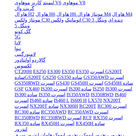
موهاوی V8
موهاوی V6
لیمیتد
کارنز
گریت وال
هاو ال M4
هاو ال M4
هاو ال H6 مونتاژ
هاو ال H6
هاو ال H2
ولکس C30 دنده ای
وینگل 3
ولکس C30 اتوماتیک
مونتاژ
وینگل 5
گک کونو
5G
لادا
نیوا
لامبورگینی
گالاردو
آوانتادور
لکسوس
اسپرت GS200T
ES350
ES350
ES300
ES250
CT200H
GS350AWD اسپرت
GS350 ساده
GS250
سادهGS200T
GS450H ساده
GS450H اسپرت
GS430
GS350RWD اسپرت
IS300 اسپرت
IS250
IS200 ساده
IS200 اسپرت
GX460
GSF
IS460
IS350RWD
IS350AWD
IS350 اسپرت
IS300 ساده
NX200T
LX570
IS600 H
IS460 L
IS460 ساده
اسپرت
RC300 اسپرت
RC200T
NX300H
NX200T ساده
اسپرت
RC350AWD اسپرت
RC350AWD
RC300 ساده
RX350 اسپرت
RCF
RC350RWD اسپرت
RC350RWD
RX450H ساده
RX450H اسپرت
RX350 ساده
لندرور
رنجرور
رنجرور ایووک
رنجرور ایووک هامان
لندرور سری