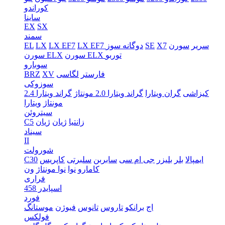
کوراندو
ساینا
EX
SX
سمند
سریر
سورن
X7
SE
LX EF7 دوگانه سوز
LX EF7
LX
EL
سورن ELX توربو
سورن ELX
سوبارو
فارستر
لگاسی
XV
BRZ
سوزوکی
کیزاشی
گران ویتارا
گراند ویتارا 2.0 مونتاژ
گراند ویتارا 2.4
مونتاژ
ویتارا
سیتروئن
زانتیا
ژیان
ژیان
C5
سیناد
II
شورولت
ایمپالا
بلر
بلیزر
جی ام سی
سابربن
سلبرتی
کاپریس
C30
کامارو
نوا
نوا مونتاژ
ون
فراری
اسپایدر 458
فورد
اج
برانکو
تاروس
تانوس
فیوژن
موستانگ
فولکس