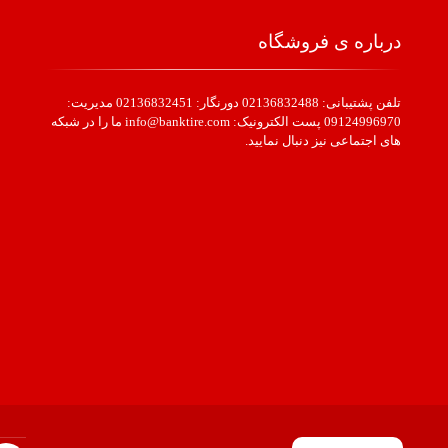
درباره ی فروشگاه
تلفن پشتیبانی: 02136832488 دورنگار: 02136832451 مدیریت:
09124996970 پست الکترونیک: info@banktire.com ما را در شبکه
های اجتماعی نیز دنبال نمایید.