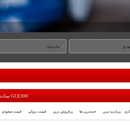
درو
سایزبندی
GLE300 ساده
زي
پربازديد ترين
جديدترين ها
پرفروش ترين
قيمت نزولي
قيمت صعودي