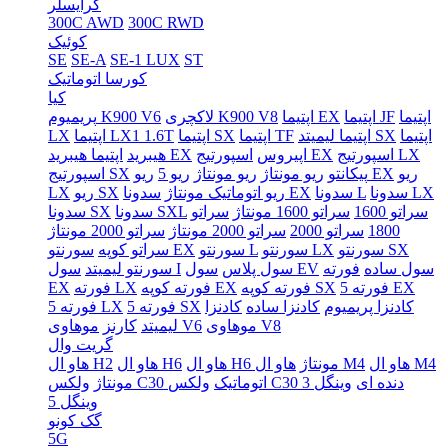
کرایسلر
300C AWD
300C RWD
کوئیک
SE
SE-A
SE-1 LUX
ST
کورسا اتوماتیک
کیا
اپتیما
اپتیما JF
اپتیما EX
لاکچری K900 V8
پریمیوم K900 V6
اپتیما
اپتیما لیمیتد SX
اپتیما TF
اپتیما SX
اپتیما LX1 1.6T
LX
اسپورتیج LX
اسپورتیج EX
اپیروس
اپتیما هیبرید EX
هیبرید
ریو
ریو EX
پیکانتو
ریو مونتاژ
ریو مونتاژ
ریو 5
اسپورتیج SX
سدونا LX
سدونا L
سدونا EX
ریو اتوماتیک مونتاژ
ریو SX
LX
سراتو 1600
سراتو 1600 مونتاژ
سراتو
سدونا SXL
سدونا SX
1800
سراتو 2000
سراتو 2000 مونتاژ
سراتو 2000 مونتاژ
سورنتو SX
سورنتو LX
سورنتو L
سورنتو EX
سراتو کوپه
سول ساده
فورته
سول EV
سول پلاس
سول I
سورنتو لیمیتد
فورته 5 EX
فورته کوپه SX
فورته کوپه EX
فورته LX
EX
کادنزا پریمیوم
کادنزا ساده
کادنزا
فورته 5 SX
فورته 5 LX
موهاوی V8
موهاوی V6
لیمیتد
کارنز
گریت وال
هاو ال M4
هاو ال M4
هاو ال H6 مونتاژ
هاو ال H6
هاو ال H2
ولکس C30 دنده ای
وینگل 3
ولکس C30 اتوماتیک
مونتاژ
وینگل 5
گک کونو
5G