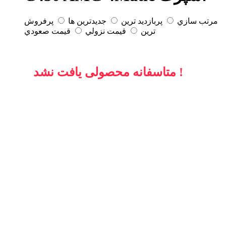
مرتب سازي
پربازديد ترين
جديدترين ها
پرفروش
ترين
قيمت نزولي
قيمت صعودي
متاسفانه محصولی یافت نشد !