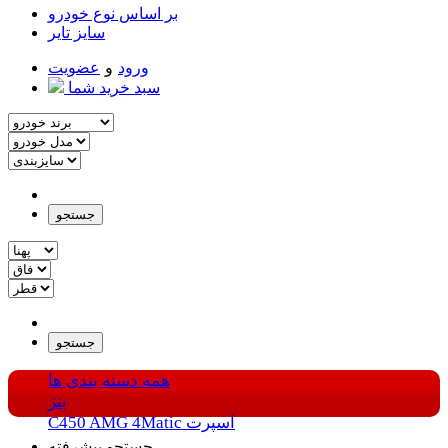
بر اساس نوع خودرو
سایز تایر
ورود
و
عضویت
سبد خرید شما
جستجو
جستجو
همه دسته بندی ها
بنز
C450 AMG 4Matic اسپرت
جستجو پیشرفته