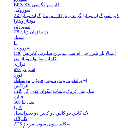
فارستر
لگاسی
XV
BRZ
سوزوکی
کیزاشی
گران ویتارا
گراند ویتارا 2.0 مونتاژ
گراند ویتارا 2.4
مونتاژ
ویتارا
سیتروئن
زانتیا
ژیان
ژیان
C5
سیناد
II
شورولت
ایمپالا
بلر
بلیزر
جی ام سی
سابربن
سلبرتی
کاپریس
C30
کامارو
نوا
نوا مونتاژ
ون
فراری
اسپایدر 458
فورد
اج
برانکو
تاروس
تانوس
فیوژن
موستانگ
فولکس
بیتل
بیتل کروک
پاسات
تیگوان
کدی
گل
گلف
فیات
سی ینا
500
کاپرا
تک کابین
دو کابین
دو کابین دو دیفرانسیل
کادیلاک
اسکلید
سویل
سویل مونتاژ
ATS