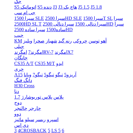
جک
J5 1.8
J5 1.5
J3 هاچ بک
J3
S5 دنده
S5 اتوماتیک
جی ام سی
سیرا
سیرا 1500T SL
سیرا 2500HD SLE
سیرا 1500 SLE
سیرا
سیرا دنالی 2500HD
سیرا دنالی 1500
2500HD SL T
سیرا ساده 2500HD
ساده1500
جیپ
آهو
توسن
چروکی
رنه گید
شهباز
صحرا
ویلیز
KM
جیلی
امگرندX7
امگرندRV-7
امگرند7
چانگان
ایدو
CS35 M/T
CS35 A/T
چری
آریزو5
تیگو
تیگو5
تیگو7
ویانا
A15
دانگ فنگ
H30 Cross
دنا
پلاس
پلاس توربوشارژ
1.7
دوج
چارجر
چالنجر
دوو
اسپرو
ریسر
سیلو
ماتیز
دی اس
3
4CROSBACK
5
LS 5
6