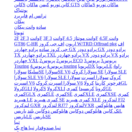
ماکان توربو
ماکانS
ماکان GTS
کاین توربو
کیمن
کاینS
پونتیاک
ترانس ام
فایربرد
پیکان
ساده
وانت پیکان
تویوتا
4.5F وانت
4.5F
3F وانت مونتاژ
3F وانت
3F
2F وانت
2F
اف
اف جی کروز W/TRD Offroad pkg
اریون
C-HR
GT86
پرادو دودر
پرادو دودر GX
پرادو چهاردر GX
جی کروز ساده
پرادو
پرادو دودر VX
پرادو چهاردر VX
پرادو چهاردر TXL
TX
پریوس3
پریوس3
پریوس2 ECO
پریوس2
چهاردر VXL
راو4
پریویاLE
پریویاDX
پریوس4 touring
پریوس4
Touring
سولارا SLE
سولارا کروک SE
سولاراSE V6
سولاراSE
سلیکا
سولارا SLE کروک
سولارا اسپرت
سولارا
سولارا SLE V6
کرولاGL
فرچونر
کارینا
سولارا اسپرت کروک V6
اسپرت V6
کمریGL
کرونا
کریسیدا
کرولاXLI
کرولاS
کرولاGLI
کمری
کمریXSE
کمریXLE
کمریSE
کمریLE
کمریGLX
لندکروز FJ2
کمری هیبرید XLE
کمری هیبرید SE
هیبرید LE
هایس
هایلوکس
لندکروزVXR
لندکروز RJ77
لندکروز GXR
یاریسL
تک کابین
هایلوکس دوکابین
هایلوکس دوکابین بلند
یاریسSE
یاریسLE
تیبا
تیبا صندوقدار
تیبا هاچ بک