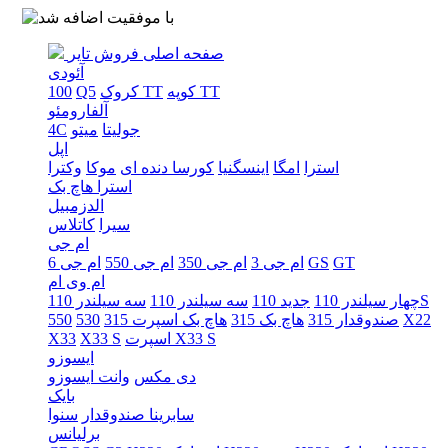
صفحه اصلی
فروش تایر
آئودی
کوپه TT
کروک TT
Q5
100
آلفارومئو
جولیتا
میتو
4C
اپل
استرا
امگا
اینسگنیا
کورسا دنده ای
موکا
وکترا
استرا هاچ بک
الدزمبیل
سیرا
کاتلاس
ام جی
GT
GS
ام جی 3
ام جی 350
ام جی 550
ام جی 6
ام وی ام
سه سیلندر 110S
چهار سیلندر 110
جدید 110
سه سیلندر 110
X22
صندوقدار 315
هاچ بک 315
هاچ بک اسپرت 315
530
550
اسپرت X33 S
X33 S
X33
ایسوزو
دی مکس
وانت ایسوزو
بایک
سابرینا صندوقدار
سنوا
برلیانس