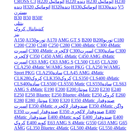
H230
H230 اتوماتیک
H220 دنده
H220 اتوماتیک
CROSS C3
V5
H330دنده
H330اتوماتیک
H320دنده
H320 اتوماتیک
دنده
بسترن
B30
B50
B50F
بنتلی
کنتینانتال کروک
بنز
C180
B200توربو
B200
AMG GT S
A170
A150توربو
A150
C200
C230
C240
C250
C280
C300 4Matic
C300 4Matic
C300
C300ساده
C300اسپرت
C300 4Matic لاکچری
اسپرت
C450 AMG 4Matic
C450 AMG 4Matic
C350
لاکچری
CLA200
CL65
CL500
C63 AMG S
C63 AMG
اسپرت
CLA250 4Matic W/AMG Sport PKG
CLA250 W/AMG
CLA45 AMG 4Matic
CLA250ساده
Sport PKG
CLS400 4Matic
CLS350
CLK350کروک
CLK280کروک
CLS63
CLS550ساده
CLS550 Matic
CLS500
CLS400ساده
E240
E230
E220
E200مونتاژ
E200
E190
AMG S 4Matic
E260
E250 کروک
E250 Bluetec 4Matic
E250 Bluetec
E250
E350 4Matic صندوقدار
E320
E300
E280 مونتاژ
E280
E350 4Matic واگن
E350 4Matic صندوقدار لاکچری
اسپرت
E400
E350 صندوقدار لاکچری
E350 صندوقدار اسپرت
E400
E400 صندوقدار
E400 4Matic کوپه
4Matic صندوقدار
G65
G63 AMG
G550
E63 AMG S 4Matic
E400 کوپه
کروک
AMG
GL350 Bluetec 4Matic
GL500 4Matic
GL550 4Matic