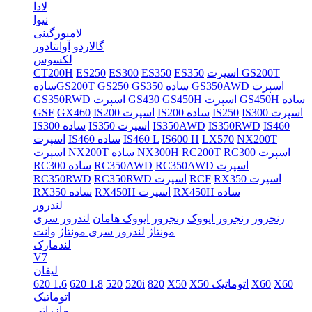
لادا
نیوا
لامبورگینی
گالاردو
آوانتادور
لکسوس
اسپرت GS200T
ES350
ES350
ES300
ES250
CT200H
GS350AWD اسپرت
GS350 ساده
GS250
سادهGS200T
GS450H ساده
GS450H اسپرت
GS430
GS350RWD اسپرت
IS300 اسپرت
IS250
IS200 ساده
IS200 اسپرت
GX460
GSF
IS460
IS350RWD
IS350AWD
IS350 اسپرت
IS300 ساده
NX200T
LX570
IS600 H
IS460 L
IS460 ساده
اسپرت
RC300 اسپرت
RC200T
NX300H
NX200T ساده
اسپرت
RC350AWD اسپرت
RC350AWD
RC300 ساده
RX350 اسپرت
RCF
RC350RWD اسپرت
RC350RWD
RX450H ساده
RX450H اسپرت
RX350 ساده
لندرور
رنجرور
رنجرور ایووک
رنجرور ایووک هامان
لندرور سری
مونتاژ
لندرور سری مونتاژ
وانت
لندمارک
V7
لیفان
X60
X60
X50 اتوماتیک
X50
820
520i
520
620 1.8
620 1.6
اتوماتیک
مازراتی