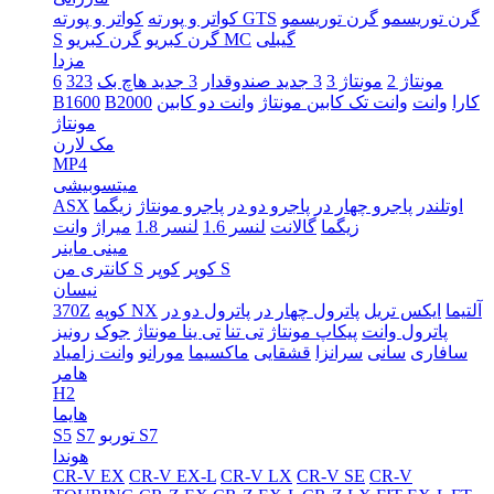
گرن توریسمو
گرن توریسمو
کواتر و پورته GTS
کواتر و پورته
گیبلی
گرن کبریو MC
گرن کبریو
S
مزدا
مونتاژ 2
مونتاژ 3
3 جدید صندوقدار
3 جدید هاچ بک
323
6
کارا
وانت
وانت تک کابین مونتاژ
وانت دو کابین
B2000
B1600
مونتاژ
مک لارن
MP4
میتسوبیشی
اوتلندر
پاجرو چهار در
پاجرو دو در
پاجرو مونتاژ
زیگما
ASX
زیگما
گالانت
لنسر 1.6
لنسر 1.8
میراژ
وانت
مینی ماینر
کوپر S
کوپر
کانتری من S
نیسان
آلتیما
ایکس تریل
پاترول چهار در
پاترول دو در
کوپه NX
370Z
پاترول وانت
پیکاپ مونتاژ
تی تنا
تی ینا مونتاژ
جوک
رونیز
سافاری
سانی
سرانزا
قشقایی
ماکسیما
مورانو
وانت زامیاد
هامر
H2
هایما
توربو S7
S7
S5
هوندا
CR-V EX
CR-V EX-L
CR-V LX
CR-V SE
CR-V