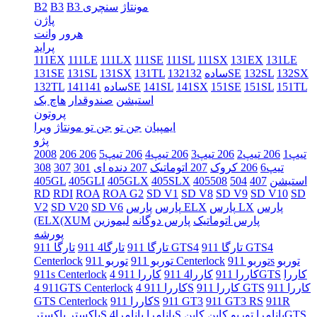
B3 مونتاژ
سنچری
B3
B2
پاژن
هرور
وانت
پراید
111EX
111LE
111LX
111SE
111SL
111SX
131EX
131LE
132SX
132SL
132SE
132ساده
131TL
131SX
131SL
131SE
151TL
151SL
151SE
141SX
141SL
141SE
141ساده
132TL
استیشن
صندوقدار
هاچ بک
پروتون
ایمپیان
جن تو
جن تو مونتاژ
ویرا
پژو
206 تیپ1
206 تیپ2
206 تیپ3
206 تیپ4
206 تیپ5
206
2008
تیپ6
206 کروک
207 اتوماتیک
207 دنده ای
301
307
308
405استیشن
407
504
508
405SLX
405GLX
405GLI
405GL
RD
RDI
ROA
ROA G2
SD V1
SD V8
SD V9
SD V10
SD
پارس
پارس LX
پارس ELX
پارس
SD V6
SD V20
V2
پارس اتوماتیک
پارس دوگانه
لیموزین
(ELX(XUM
پورشه
تارگا 911 GTS4
تارگا 911 GTS4
تارگا 911
تارگا4 911
توربو
توربو 911s
توربو 911 Centerlock
توربو 911
Centerlock
کاررا
کاررا 911 4GTS
کاررا 911
کاررا4 911
911s Centerlock
کاررا 911
کاررا 911 GTS
کاررا 911 4S
911 4GTS Centerlock
911R
911 GT3 RS
911 GT3
کاررا 911S
GTS Centerlock
کاینGTS
پانامرا توربو
کاین
پانامرا4S
پانامرا
باکسترS
باکستر