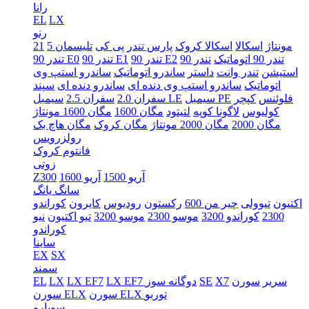
رانا
EL
LX
رنو
5 مونتاژ
اسکالا
اسکالا کروک
پارس تندر
پی کی
تلیسمان
21
تندر 90 اتوماتیک
تندر 90
تندر 90 E2
تندر 90 E1
تندر 90 E0
استیشن
تندر وانت
داستر
ساندرو اتوماتیک
ساندرو استپ وی
اتوماتیک
ساندرو استپ وی دنده ای
ساندرو دنده ای
سپند
فلوئنس
کپچر
سیمبل PE
سیمبل LE
سفران 2.0
سفران 2.5
کولیوس
لاگونا کوپه
لتیتود
مگان 1600
مگان 1600 مونتاژ
مگان 2000
مگان 2000 مونتاژ
مگان کروک
مگان هاچ بک
رولزرویس
فانتوم کروک
زوتی
آریو 1500
آریو 1600
Z300
سانگ یانگ
اکتیون
تیوولی
چیر من 600
رکستون
رودیوس
کایرون
کوراندو
2300
کوراندو 3200
موسو 2300
موسو 3200
تیو اکتیون
نیو
کوراندو
ساینا
EX
SX
سمند
سریر
سورن
X7
SE
LX EF7 دوگانه سوز
LX EF7
LX
EL
سورن ELX توربو
سورن ELX
سوبارو