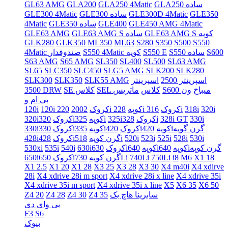
GLA250 ساده
GLA250 4Matic
GLA200
GL63 AMG
GLE350
GLE300D 4Matic
GLE300 ساده
GLE300 4Matic
GLE450 AMG 4Matic
GLE400
GLE350 ساده
4Matic
GLE63 AMG S کوپه
GLE63 AMG S ساده
GLE63 AMG
GLK280
GLK350
ML350
ML63
S280
S350
S500
S550
S600
S550 ساده
S550 E
S550 4Matic کوپه
4Matic صندوقدار
S63 AMG
S65 AMG
SL350
SL400
SL500
SL63 AMG
SL65
SLC350
SLC450
SLG5 AMG
SLK200
SLK280
اسپرینتر 2500
اسپرینتر
SLK55 AMG
SLK350
SLK300
S600 میباخ
ون
SEL کلاس
ماتریس
SE کلاس
3500 DRW
بی ام و
320i
318i
316i
228i کروک
220i کوپه
120i کروک
2002
120i
330i
328i GT
328i
325iکروک
325i
320iکوپه
320iکروک
420iگرن گوپه
420iکوپه
335iکروک
330iکوپه
330iکروک
530i
528i
525i
523i
520i
518i
428iگرن کوپه
428iکروک
640iگرن کوپه
640iکوپه
630iکوپه
630iکروک
540i
535i
530xi
X1 18
M6
i8
750Li
740Li
730Li
650iگرن کوپه
650iکروک
X1 2.5
X1 20
X1 28
X3 25
X3 28
X3 30
X4 m40i
X4 xdirve
28i
X4 xdrive 28i m sport
X4 xdrive 28i x line
X4 xdrive 35i
X4 xdrive 35i m sport
X4 xdrive 35i x line
X5
X6 35
X6 50
سابرینا هاچ بک
Z4 35
Z4 30
Z4 28
Z4 20
بی وای دی
F3
S6
بیوک