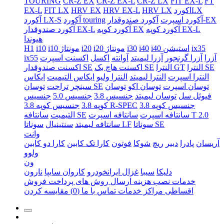
TOURING
CR-Z EX
CR-Z EX-L
CR-Z LX
FIT EX-L
FT
اکوردLX
HRV LX
HRV EX-L
HRV EX
FIT LX
EX-L
آکورد صندوقدار-EX
آکورد اسپرت
آکورد touring
آکورد LX-S
آکورد کوپه EX-L
آکورد کوپه EX
آکورد صندوقدار EX-L
هیوندا
ix35
i40 استیشن
i40
i30
i20 مونتاژ
i20
i10 مونتاژ
i10
H1
آزرا
آزرا گرنجور
آزرا لیمیتد
آوانته
اکسل
اکسنت اسپرت
ix55
النترا SE
النترا GT
اکسنت هاچ بک SE
اکسنت صندوقدار SE
النترا اسپرت
النترا لیمیتد
النترا ولیو
ایکاس التیمیت
ایکاس
توسان اسپرت
توسان اکو
توسان
توسان SE
سینچر
تراجت
فیوئل سل
توسان لیمیتد
جنسیس 3.8
جنسیس 5.0
جنسیس
جنسیس کوپه 3.8
جنسیس کوپه 3.8 R-SPEC
کوپه 3.8
سانتافه اسپرت T 2.0
سانتافه اسپرت
سانتافه SE
التیمیت
سوناتا SE
سوناتا LF
سانتافه لیمیتد
سنتینیال
وانت
آریسان
پادرا
دییر
ریچ
شوکا
فوتون
کارا تک کابین
کارا دو کابین
ولوو
ون
دلیکا
سیبا
غزال ایرانخودرو
کاروان سایپا
نارون
خدمات نصب
هزینه ارسال
روش های پرداخت
فروش
اقساطی
مراکز خدمات
تماس با ما
(0)
مقایسه کردن