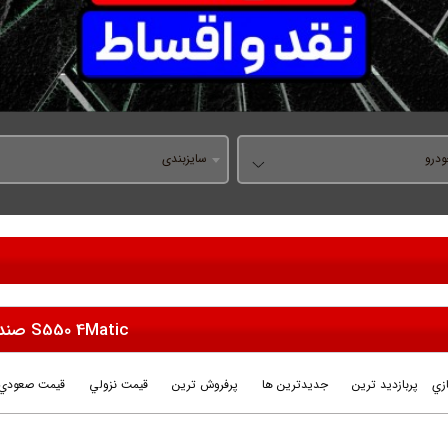
درو
سایزبندی
S550 4Matic صندوقدار
زي
پربازديد ترين
جديدترين ها
پرفروش ترين
قيمت نزولي
قيمت صعودي