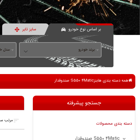
بر اساس نوع خودرو
سایز تایر
برند خودرو
مدل خو
همه دسته بندی ها
بنز
S550 4Matic صندوقدار
جستجو پیشرفته
مرتب سا
دسته بندی محصولات
S550 4Matic صندوقدار