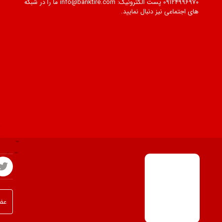
09124996970 پست الکترونیک: info@banktire.com ما را در شبکه
های اجتماعی نیز دنبال نمایید.
650
700
750
1200
عضو