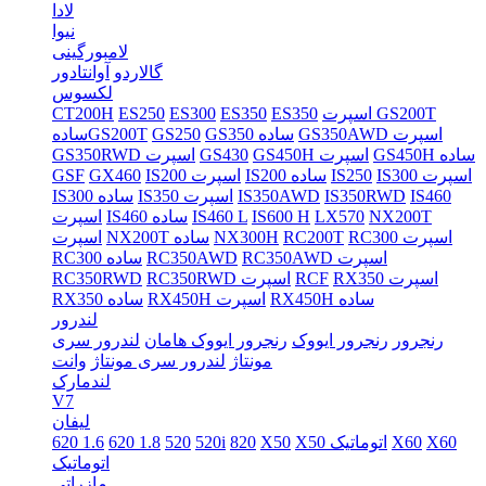
لادا
نیوا
لامبورگینی
گالاردو
آوانتادور
لکسوس
اسپرت GS200T
ES350
ES350
ES300
ES250
CT200H
GS350AWD اسپرت
GS350 ساده
GS250
سادهGS200T
GS450H ساده
GS450H اسپرت
GS430
GS350RWD اسپرت
IS300 اسپرت
IS250
IS200 ساده
IS200 اسپرت
GX460
GSF
IS460
IS350RWD
IS350AWD
IS350 اسپرت
IS300 ساده
NX200T
LX570
IS600 H
IS460 L
IS460 ساده
اسپرت
RC300 اسپرت
RC200T
NX300H
NX200T ساده
اسپرت
RC350AWD اسپرت
RC350AWD
RC300 ساده
RX350 اسپرت
RCF
RC350RWD اسپرت
RC350RWD
RX450H ساده
RX450H اسپرت
RX350 ساده
لندرور
رنجرور
رنجرور ایووک
رنجرور ایووک هامان
لندرور سری
مونتاژ
لندرور سری مونتاژ
وانت
لندمارک
V7
لیفان
X60
X60
X50 اتوماتیک
X50
820
520i
520
620 1.8
620 1.6
اتوماتیک
مازراتی