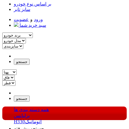
بر اساس نوع خودرو
سایز تایر
ورود
و
عضویت
سبد خرید شما
جستجو
جستجو
همه دسته بندی ها
برلیانس
H330اتوماتیک
جستجو پیشرفته