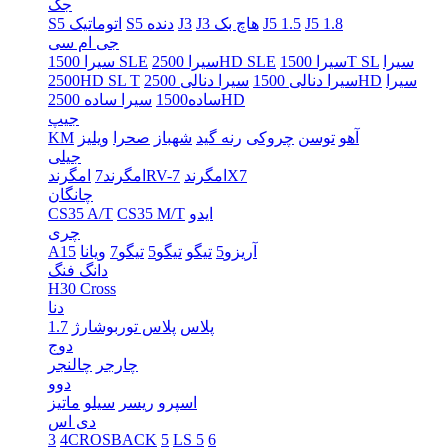
جک
J5 1.8
J5 1.5
J3 هاچ بک
J3
S5 دنده
S5 اتوماتیک
جی ام سی
سیرا
سیرا 1500T SL
سیرا 2500HD SLE
سیرا 1500 SLE
سیرا
سیرا دنالی 2500HD
سیرا دنالی 1500
2500HD SL T
سیرا ساده 2500HD
ساده1500
جیپ
آهو
توسن
چروکی
رنه گید
شهباز
صحرا
ویلیز
KM
جیلی
امگرندX7
امگرندRV-7
امگرند7
چانگان
ایدو
CS35 M/T
CS35 A/T
چری
آریزو5
تیگو
تیگو5
تیگو7
ویانا
A15
دانگ فنگ
H30 Cross
دنا
پلاس
پلاس توربوشارژ
1.7
دوج
چارجر
چالنجر
دوو
اسپرو
ریسر
سیلو
ماتیز
دی اس
3
4CROSBACK
5
LS 5
6