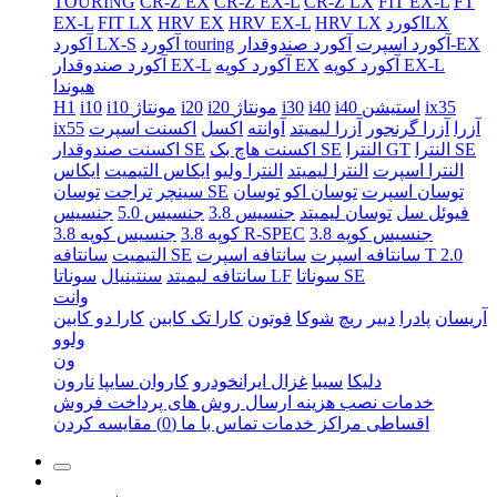
TOURING
CR-Z EX
CR-Z EX-L
CR-Z LX
FIT EX-L
FT
اکوردLX
HRV LX
HRV EX-L
HRV EX
FIT LX
EX-L
آکورد صندوقدار-EX
آکورد اسپرت
آکورد touring
آکورد LX-S
آکورد کوپه EX-L
آکورد کوپه EX
آکورد صندوقدار EX-L
هیوندا
ix35
i40 استیشن
i40
i30
i20 مونتاژ
i20
i10 مونتاژ
i10
H1
آزرا
آزرا گرنجور
آزرا لیمیتد
آوانته
اکسل
اکسنت اسپرت
ix55
النترا SE
النترا GT
اکسنت هاچ بک SE
اکسنت صندوقدار SE
النترا اسپرت
النترا لیمیتد
النترا ولیو
ایکاس التیمیت
ایکاس
توسان اسپرت
توسان اکو
توسان
توسان SE
سینچر
تراجت
فیوئل سل
توسان لیمیتد
جنسیس 3.8
جنسیس 5.0
جنسیس
جنسیس کوپه 3.8
جنسیس کوپه 3.8 R-SPEC
کوپه 3.8
سانتافه اسپرت T 2.0
سانتافه اسپرت
سانتافه SE
التیمیت
سوناتا SE
سوناتا LF
سانتافه لیمیتد
سنتینیال
وانت
آریسان
پادرا
دییر
ریچ
شوکا
فوتون
کارا تک کابین
کارا دو کابین
ولوو
ون
دلیکا
سیبا
غزال ایرانخودرو
کاروان سایپا
نارون
خدمات نصب
هزینه ارسال
روش های پرداخت
فروش
اقساطی
مراکز خدمات
تماس با ما
(0)
مقایسه کردن