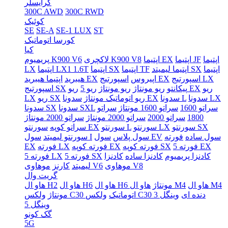
کرایسلر
300C AWD
300C RWD
کوئیک
SE
SE-A
SE-1 LUX
ST
کورسا اتوماتیک
کیا
اپتیما
اپتیما JF
اپتیما EX
لاکچری K900 V8
پریمیوم K900 V6
اپتیما
اپتیما لیمیتد SX
اپتیما TF
اپتیما SX
اپتیما LX1 1.6T
LX
اسپورتیج LX
اسپورتیج EX
اپیروس
اپتیما هیبرید EX
هیبرید
ریو
ریو EX
پیکانتو
ریو مونتاژ
ریو مونتاژ
ریو 5
اسپورتیج SX
سدونا LX
سدونا L
سدونا EX
ریو اتوماتیک مونتاژ
ریو SX
LX
سراتو 1600
سراتو 1600 مونتاژ
سراتو
سدونا SXL
سدونا SX
1800
سراتو 2000
سراتو 2000 مونتاژ
سراتو 2000 مونتاژ
سورنتو SX
سورنتو LX
سورنتو L
سورنتو EX
سراتو کوپه
سول ساده
فورته
سول EV
سول پلاس
سول I
سورنتو لیمیتد
فورته 5 EX
فورته کوپه SX
فورته کوپه EX
فورته LX
EX
کادنزا پریمیوم
کادنزا ساده
کادنزا
فورته 5 SX
فورته 5 LX
موهاوی V8
موهاوی V6
لیمیتد
کارنز
گریت وال
هاو ال M4
هاو ال M4
هاو ال H6 مونتاژ
هاو ال H6
هاو ال H2
ولکس C30 دنده ای
وینگل 3
ولکس C30 اتوماتیک
مونتاژ
وینگل 5
گک کونو
5G