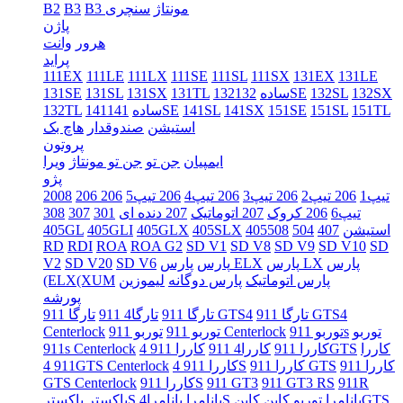
B3 مونتاژ
سنچری
B3
B2
پاژن
هرور
وانت
پراید
111EX
111LE
111LX
111SE
111SL
111SX
131EX
131LE
132SX
132SL
132SE
132ساده
131TL
131SX
131SL
131SE
151TL
151SL
151SE
141SX
141SL
141SE
141ساده
132TL
استیشن
صندوقدار
هاچ بک
پروتون
ایمپیان
جن تو
جن تو مونتاژ
ویرا
پژو
206 تیپ1
206 تیپ2
206 تیپ3
206 تیپ4
206 تیپ5
206
2008
تیپ6
206 کروک
207 اتوماتیک
207 دنده ای
301
307
308
405استیشن
407
504
508
405SLX
405GLX
405GLI
405GL
RD
RDI
ROA
ROA G2
SD V1
SD V8
SD V9
SD V10
SD
پارس
پارس LX
پارس ELX
پارس
SD V6
SD V20
V2
پارس اتوماتیک
پارس دوگانه
لیموزین
(ELX(XUM
پورشه
تارگا 911 GTS4
تارگا 911 GTS4
تارگا 911
تارگا4 911
توربو
توربو 911s
توربو 911 Centerlock
توربو 911
Centerlock
کاررا
کاررا 911 4GTS
کاررا 911
کاررا4 911
911s Centerlock
کاررا 911
کاررا 911 GTS
کاررا 911 4S
911 4GTS Centerlock
911R
911 GT3 RS
911 GT3
کاررا 911S
GTS Centerlock
کاینGTS
پانامرا توربو
کاین
پانامرا4S
پانامرا
باکسترS
باکستر