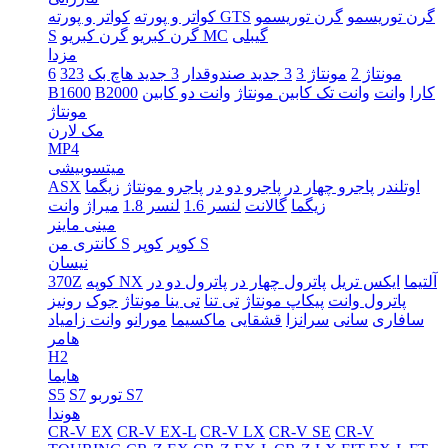
گرن توریسمو
گرن توریسمو
کواتر و پورته GTS
کواتر و پورته
گیبلی
گرن کبریو MC
گرن کبریو
S
مزدا
مونتاژ 2
مونتاژ 3
3 جدید صندوقدار
3 جدید هاچ بک
323
6
کارا
وانت
وانت تک کابین مونتاژ
وانت دو کابین
B2000
B1600
مونتاژ
مک لارن
MP4
میتسوبیشی
اوتلندر
پاجرو چهار در
پاجرو دو در
پاجرو مونتاژ
زیگما
ASX
زیگما
گالانت
لنسر 1.6
لنسر 1.8
میراژ
وانت
مینی ماینر
کوپر S
کوپر
کانتری من S
نیسان
آلتیما
ایکس تریل
پاترول چهار در
پاترول دو در
کوپه NX
370Z
پاترول وانت
پیکاپ مونتاژ
تی تنا
تی ینا مونتاژ
جوک
رونیز
سافاری
سانی
سرانزا
قشقایی
ماکسیما
مورانو
وانت زامیاد
هامر
H2
هایما
توربو S7
S7
S5
هوندا
CR-V EX
CR-V EX-L
CR-V LX
CR-V SE
CR-V