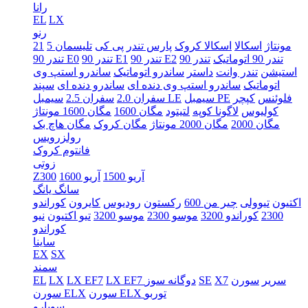
رانا
EL
LX
رنو
5 مونتاژ
اسکالا
اسکالا کروک
پارس تندر
پی کی
تلیسمان
21
تندر 90 اتوماتیک
تندر 90
تندر 90 E2
تندر 90 E1
تندر 90 E0
استیشن
تندر وانت
داستر
ساندرو اتوماتیک
ساندرو استپ وی
اتوماتیک
ساندرو استپ وی دنده ای
ساندرو دنده ای
سپند
فلوئنس
کپچر
سیمبل PE
سیمبل LE
سفران 2.0
سفران 2.5
کولیوس
لاگونا کوپه
لتیتود
مگان 1600
مگان 1600 مونتاژ
مگان 2000
مگان 2000 مونتاژ
مگان کروک
مگان هاچ بک
رولزرویس
فانتوم کروک
زوتی
آریو 1500
آریو 1600
Z300
سانگ یانگ
اکتیون
تیوولی
چیر من 600
رکستون
رودیوس
کایرون
کوراندو
2300
کوراندو 3200
موسو 2300
موسو 3200
تیو اکتیون
نیو
کوراندو
ساینا
EX
SX
سمند
سریر
سورن
X7
SE
LX EF7 دوگانه سوز
LX EF7
LX
EL
سورن ELX توربو
سورن ELX
سوبارو