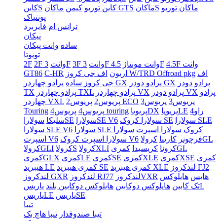
ماکان توربو
ماکانS
ماکان GTS
کاین توربو
کیمن
کاینS
پونتیاک
ترانس ام
فایربرد
پیکان
ساده
وانت پیکان
تویوتا
4.5F وانت
4.5F
3F وانت مونتاژ
3F وانت
3F
2F وانت
2F
اف
اف جی کروز W/TRD Offroad pkg
اریون
C-HR
GT86
پرادو دودر
پرادو دودر GX
پرادو چهاردر GX
جی کروز ساده
پرادو
پرادو دودر VX
پرادو چهاردر VX
پرادو چهاردر TXL
TX
پریوس3
پریوس3
پریوس2 ECO
پریوس2
چهاردر VXL
راو4
پریویاLE
پریویاDX
پریوس4 touring
پریوس4
Touring
سولارا SLE
سولارا کروک SE
سولاراSE V6
سولاراSE
سلیکا
سولارا SLE کروک
سولارا اسپرت
سولارا
سولارا SLE V6
کرولاGL
فرچونر
کارینا
سولارا اسپرت کروک V6
اسپرت V6
کمریGL
کرونا
کریسیدا
کرولاXLI
کرولاS
کرولاGLI
کمری
کمریXSE
کمریXLE
کمریSE
کمریLE
کمریGLX
لندکروز FJ2
کمری هیبرید XLE
کمری هیبرید SE
هیبرید LE
هایس
هایلوکس
لندکروزVXR
لندکروز RJ77
لندکروز GXR
یاریسL
تک کابین
هایلوکس دوکابین
هایلوکس دوکابین بلند
یاریسSE
یاریسLE
تیبا
تیبا صندوقدار
تیبا هاچ بک