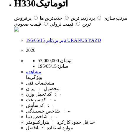
H330اتوماتیک
مرتب سازي
پربازديد ترين
جديدترين ها
پرفروش
ترين
قيمت نزولي
قيمت صعودي
تایر یزدتایر 195/65/15 URANUS YAZD
2026
53,000,000 تومان
سایز:
195/65/15
مشاهده
ویژگی‌ها
مشخصات فنی
محصول : ایران
کد تحمل وزن : -
کد سرعت : -
کد سایش : -
شاخص چسبندگی : -
شاخص دما : -
حداقل حدود کارکرد : هزارکیلومتر
موارد استفاده : 4فصل