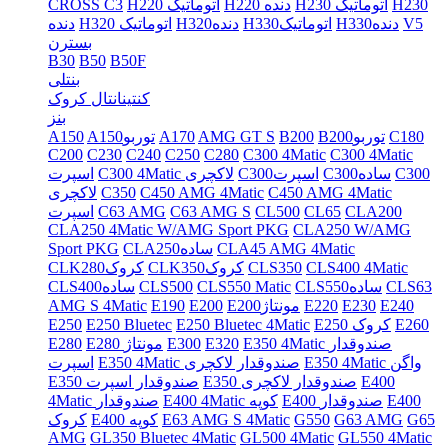
H230
H230 اتوماتیک
H220 دنده
H220 اتوماتیک
CROSS C3
V5
H330دنده
H330اتوماتیک
H320دنده
H320 اتوماتیک
دنده
بسترن
B30
B50
B50F
بنتلی
کنتینانتال کروک
بنز
C180
B200توربو
B200
AMG GT S
A170
A150توربو
A150
C200
C230
C240
C250
C280
C300 4Matic
C300 4Matic
C300
C300ساده
C300اسپرت
C300 4Matic لاکچری
اسپرت
C450 AMG 4Matic
C450 AMG 4Matic
C350
لاکچری
CLA200
CL65
CL500
C63 AMG S
C63 AMG
اسپرت
CLA250 4Matic W/AMG Sport PKG
CLA250 W/AMG
CLA45 AMG 4Matic
CLA250ساده
Sport PKG
CLS400 4Matic
CLS350
CLK350کروک
CLK280کروک
CLS63
CLS550ساده
CLS550 Matic
CLS500
CLS400ساده
E240
E230
E220
E200مونتاژ
E200
E190
AMG S 4Matic
E260
E250 کروک
E250 Bluetec 4Matic
E250 Bluetec
E250
E350 4Matic صندوقدار
E320
E300
E280 مونتاژ
E280
E350 4Matic واگن
E350 4Matic صندوقدار لاکچری
اسپرت
E400
E350 صندوقدار لاکچری
E350 صندوقدار اسپرت
E400
E400 صندوقدار
E400 4Matic کوپه
4Matic صندوقدار
G65
G63 AMG
G550
E63 AMG S 4Matic
E400 کوپه
کروک
AMG
GL350 Bluetec 4Matic
GL500 4Matic
GL550 4Matic