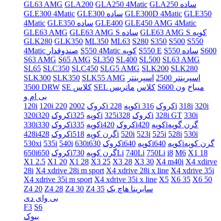
GLA250 ساده
GLA250 4Matic
GLA200
GL63 AMG
GLE350
GLE300D 4Matic
GLE300 ساده
GLE300 4Matic
GLE450 AMG 4Matic
GLE400
GLE350 ساده
4Matic
GLE63 AMG S کوپه
GLE63 AMG S ساده
GLE63 AMG
GLK280
GLK350
ML350
ML63
S280
S350
S500
S550
S600
S550 ساده
S550 E
S550 4Matic کوپه
4Matic صندوقدار
S63 AMG
S65 AMG
SL350
SL400
SL500
SL63 AMG
SL65
SLC350
SLC450
SLG5 AMG
SLK200
SLK280
اسپرینتر 2500
اسپرینتر
SLK55 AMG
SLK350
SLK300
S600 میباخ
ون
SEL کلاس
ماتریس
SE کلاس
3500 DRW
بی ام و
320i
318i
316i
228i کروک
220i کوپه
120i کروک
2002
120i
330i
328i GT
328i
325iکروک
325i
320iکوپه
320iکروک
420iگرن گوپه
420iکوپه
335iکروک
330iکوپه
330iکروک
530i
528i
525i
523i
520i
518i
428iگرن کوپه
428iکروک
640iگرن کوپه
640iکوپه
630iکوپه
630iکروک
540i
535i
530xi
X1 18
M6
i8
750Li
740Li
730Li
650iگرن کوپه
650iکروک
X1 2.5
X1 20
X1 28
X3 25
X3 28
X3 30
X4 m40i
X4 xdirve
28i
X4 xdrive 28i m sport
X4 xdrive 28i x line
X4 xdrive 35i
X4 xdrive 35i m sport
X4 xdrive 35i x line
X5
X6 35
X6 50
سابرینا هاچ بک
Z4 35
Z4 30
Z4 28
Z4 20
بی وای دی
F3
S6
بیوک