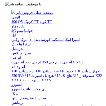
صفحه اصلی
فروش تایر
آئودی
کوپه TT
کروک TT
Q5
100
آلفارومئو
جولیتا
میتو
4C
اپل
استرا
امگا
اینسگنیا
کورسا دنده ای
موکا
وکترا
استرا هاچ بک
الدزمبیل
سیرا
کاتلاس
ام جی
GT
GS
ام جی 3
ام جی 350
ام جی 550
ام جی 6
ام وی ام
سه سیلندر 110S
چهار سیلندر 110
جدید 110
سه سیلندر 110
X22
صندوقدار 315
هاچ بک 315
هاچ بک اسپرت 315
530
550
اسپرت X33 S
X33 S
X33
ایسوزو
دی مکس
وانت ایسوزو
بایک
سابرینا صندوقدار
سنوا
برلیانس