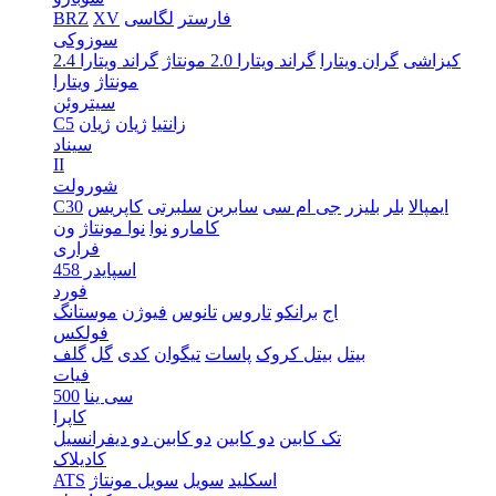
فارستر
لگاسی
XV
BRZ
سوزوکی
کیزاشی
گران ویتارا
گراند ویتارا 2.0 مونتاژ
گراند ویتارا 2.4
مونتاژ
ویتارا
سیتروئن
زانتیا
ژیان
ژیان
C5
سیناد
II
شورولت
ایمپالا
بلر
بلیزر
جی ام سی
سابربن
سلبرتی
کاپریس
C30
کامارو
نوا
نوا مونتاژ
ون
فراری
اسپایدر 458
فورد
اج
برانکو
تاروس
تانوس
فیوژن
موستانگ
فولکس
بیتل
بیتل کروک
پاسات
تیگوان
کدی
گل
گلف
فیات
سی ینا
500
کاپرا
تک کابین
دو کابین
دو کابین دو دیفرانسیل
کادیلاک
اسکلید
سویل
سویل مونتاژ
ATS