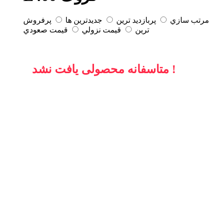
مرتب سازي
پربازديد ترين
جديدترين ها
پرفروش
ترين
قيمت نزولي
قيمت صعودي
متاسفانه محصولی یافت نشد !