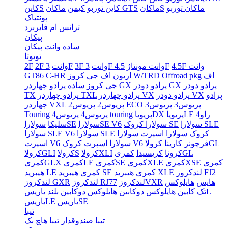
ماکان توربو
ماکانS
ماکان GTS
کاین توربو
کیمن
کاینS
پونتیاک
ترانس ام
فایربرد
پیکان
ساده
وانت پیکان
تویوتا
4.5F وانت
4.5F
3F وانت مونتاژ
3F وانت
3F
2F وانت
2F
اف
اف جی کروز W/TRD Offroad pkg
اریون
C-HR
GT86
پرادو دودر
پرادو دودر GX
پرادو چهاردر GX
جی کروز ساده
پرادو
پرادو دودر VX
پرادو چهاردر VX
پرادو چهاردر TXL
TX
پریوس3
پریوس3
پریوس2 ECO
پریوس2
چهاردر VXL
راو4
پریویاLE
پریویاDX
پریوس4 touring
پریوس4
Touring
سولارا SLE
سولارا کروک SE
سولاراSE V6
سولاراSE
سلیکا
سولارا SLE کروک
سولارا اسپرت
سولارا
سولارا SLE V6
کرولاGL
فرچونر
کارینا
سولارا اسپرت کروک V6
اسپرت V6
کمریGL
کرونا
کریسیدا
کرولاXLI
کرولاS
کرولاGLI
کمری
کمریXSE
کمریXLE
کمریSE
کمریLE
کمریGLX
لندکروز FJ2
کمری هیبرید XLE
کمری هیبرید SE
هیبرید LE
هایس
هایلوکس
لندکروزVXR
لندکروز RJ77
لندکروز GXR
یاریسL
تک کابین
هایلوکس دوکابین
هایلوکس دوکابین بلند
یاریسSE
یاریسLE
تیبا
تیبا صندوقدار
تیبا هاچ بک