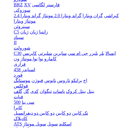
فارستر
لگاسی
XV
BRZ
سوزوکی
کیزاشی
گران ویتارا
گراند ویتارا 2.0 مونتاژ
گراند ویتارا 2.4
مونتاژ
ویتارا
سیتروئن
زانتیا
ژیان
ژیان
C5
سیناد
II
شورولت
ایمپالا
بلر
بلیزر
جی ام سی
سابربن
سلبرتی
کاپریس
C30
کامارو
نوا
نوا مونتاژ
ون
فراری
اسپایدر 458
فورد
اج
برانکو
تاروس
تانوس
فیوژن
موستانگ
فولکس
بیتل
بیتل کروک
پاسات
تیگوان
کدی
گل
گلف
فیات
سی ینا
500
کاپرا
تک کابین
دو کابین
دو کابین دو دیفرانسیل
کادیلاک
اسکلید
سویل
سویل مونتاژ
ATS