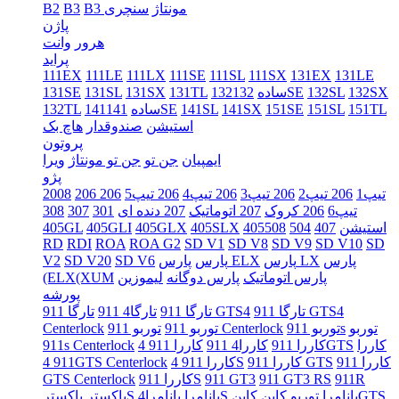
B3 مونتاژ
سنچری
B3
B2
پاژن
هرور
وانت
پراید
111EX
111LE
111LX
111SE
111SL
111SX
131EX
131LE
132SX
132SL
132SE
132ساده
131TL
131SX
131SL
131SE
151TL
151SL
151SE
141SX
141SL
141SE
141ساده
132TL
استیشن
صندوقدار
هاچ بک
پروتون
ایمپیان
جن تو
جن تو مونتاژ
ویرا
پژو
206 تیپ1
206 تیپ2
206 تیپ3
206 تیپ4
206 تیپ5
206
2008
تیپ6
206 کروک
207 اتوماتیک
207 دنده ای
301
307
308
405استیشن
407
504
508
405SLX
405GLX
405GLI
405GL
RD
RDI
ROA
ROA G2
SD V1
SD V8
SD V9
SD V10
SD
پارس
پارس LX
پارس ELX
پارس
SD V6
SD V20
V2
پارس اتوماتیک
پارس دوگانه
لیموزین
(ELX(XUM
پورشه
تارگا 911 GTS4
تارگا 911 GTS4
تارگا 911
تارگا4 911
توربو
توربو 911s
توربو 911 Centerlock
توربو 911
Centerlock
کاررا
کاررا 911 4GTS
کاررا 911
کاررا4 911
911s Centerlock
کاررا 911
کاررا 911 GTS
کاررا 911 4S
911 4GTS Centerlock
911R
911 GT3 RS
911 GT3
کاررا 911S
GTS Centerlock
کاینGTS
پانامرا توربو
کاین
پانامرا4S
پانامرا
باکسترS
باکستر