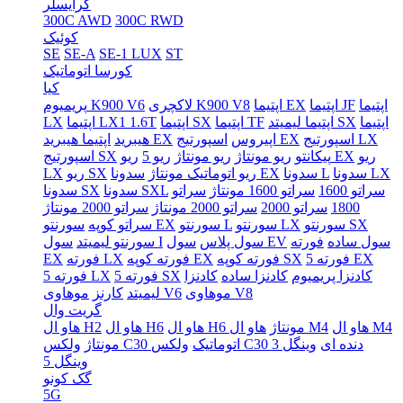
کرایسلر
300C AWD
300C RWD
کوئیک
SE
SE-A
SE-1 LUX
ST
کورسا اتوماتیک
کیا
اپتیما
اپتیما JF
اپتیما EX
لاکچری K900 V8
پریمیوم K900 V6
اپتیما
اپتیما لیمیتد SX
اپتیما TF
اپتیما SX
اپتیما LX1 1.6T
LX
اسپورتیج LX
اسپورتیج EX
اپیروس
اپتیما هیبرید EX
هیبرید
ریو
ریو EX
پیکانتو
ریو مونتاژ
ریو مونتاژ
ریو 5
اسپورتیج SX
سدونا LX
سدونا L
سدونا EX
ریو اتوماتیک مونتاژ
ریو SX
LX
سراتو 1600
سراتو 1600 مونتاژ
سراتو
سدونا SXL
سدونا SX
1800
سراتو 2000
سراتو 2000 مونتاژ
سراتو 2000 مونتاژ
سورنتو SX
سورنتو LX
سورنتو L
سورنتو EX
سراتو کوپه
سول ساده
فورته
سول EV
سول پلاس
سول I
سورنتو لیمیتد
فورته 5 EX
فورته کوپه SX
فورته کوپه EX
فورته LX
EX
کادنزا پریمیوم
کادنزا ساده
کادنزا
فورته 5 SX
فورته 5 LX
موهاوی V8
موهاوی V6
لیمیتد
کارنز
گریت وال
هاو ال M4
هاو ال M4
هاو ال H6 مونتاژ
هاو ال H6
هاو ال H2
ولکس C30 دنده ای
وینگل 3
ولکس C30 اتوماتیک
مونتاژ
وینگل 5
گک کونو
5G