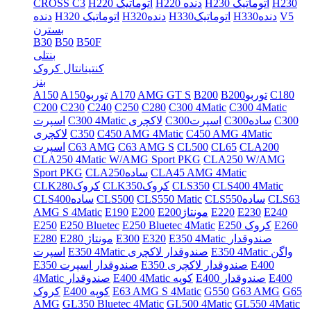
H230
H230 اتوماتیک
H220 دنده
H220 اتوماتیک
CROSS C3
V5
H330دنده
H330اتوماتیک
H320دنده
H320 اتوماتیک
دنده
بسترن
B30
B50
B50F
بنتلی
کنتینانتال کروک
بنز
C180
B200توربو
B200
AMG GT S
A170
A150توربو
A150
C200
C230
C240
C250
C280
C300 4Matic
C300 4Matic
C300
C300ساده
C300اسپرت
C300 4Matic لاکچری
اسپرت
C450 AMG 4Matic
C450 AMG 4Matic
C350
لاکچری
CLA200
CL65
CL500
C63 AMG S
C63 AMG
اسپرت
CLA250 4Matic W/AMG Sport PKG
CLA250 W/AMG
CLA45 AMG 4Matic
CLA250ساده
Sport PKG
CLS400 4Matic
CLS350
CLK350کروک
CLK280کروک
CLS63
CLS550ساده
CLS550 Matic
CLS500
CLS400ساده
E240
E230
E220
E200مونتاژ
E200
E190
AMG S 4Matic
E260
E250 کروک
E250 Bluetec 4Matic
E250 Bluetec
E250
E350 4Matic صندوقدار
E320
E300
E280 مونتاژ
E280
E350 4Matic واگن
E350 4Matic صندوقدار لاکچری
اسپرت
E400
E350 صندوقدار لاکچری
E350 صندوقدار اسپرت
E400
E400 صندوقدار
E400 4Matic کوپه
4Matic صندوقدار
G65
G63 AMG
G550
E63 AMG S 4Matic
E400 کوپه
کروک
AMG
GL350 Bluetec 4Matic
GL500 4Matic
GL550 4Matic