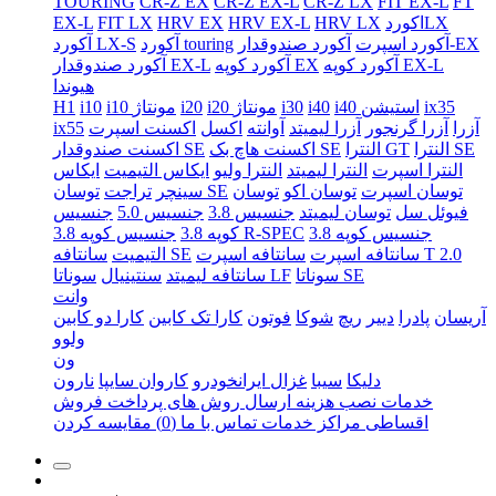
TOURING
CR-Z EX
CR-Z EX-L
CR-Z LX
FIT EX-L
FT
اکوردLX
HRV LX
HRV EX-L
HRV EX
FIT LX
EX-L
آکورد صندوقدار-EX
آکورد اسپرت
آکورد touring
آکورد LX-S
آکورد کوپه EX-L
آکورد کوپه EX
آکورد صندوقدار EX-L
هیوندا
ix35
i40 استیشن
i40
i30
i20 مونتاژ
i20
i10 مونتاژ
i10
H1
آزرا
آزرا گرنجور
آزرا لیمیتد
آوانته
اکسل
اکسنت اسپرت
ix55
النترا SE
النترا GT
اکسنت هاچ بک SE
اکسنت صندوقدار SE
النترا اسپرت
النترا لیمیتد
النترا ولیو
ایکاس التیمیت
ایکاس
توسان اسپرت
توسان اکو
توسان
توسان SE
سینچر
تراجت
فیوئل سل
توسان لیمیتد
جنسیس 3.8
جنسیس 5.0
جنسیس
جنسیس کوپه 3.8
جنسیس کوپه 3.8 R-SPEC
کوپه 3.8
سانتافه اسپرت T 2.0
سانتافه اسپرت
سانتافه SE
التیمیت
سوناتا SE
سوناتا LF
سانتافه لیمیتد
سنتینیال
وانت
آریسان
پادرا
دییر
ریچ
شوکا
فوتون
کارا تک کابین
کارا دو کابین
ولوو
ون
دلیکا
سیبا
غزال ایرانخودرو
کاروان سایپا
نارون
خدمات نصب
هزینه ارسال
روش های پرداخت
فروش
اقساطی
مراکز خدمات
تماس با ما
(0)
مقایسه کردن