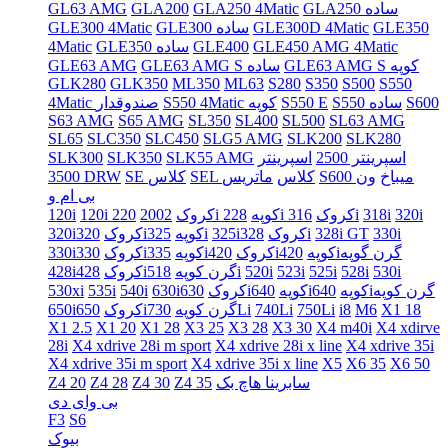
GLA250 ساده
GLA250 4Matic
GLA200
GL63 AMG
GLE350
GLE300D 4Matic
GLE300 ساده
GLE300 4Matic
GLE450 AMG 4Matic
GLE400
GLE350 ساده
4Matic
GLE63 AMG S کوپه
GLE63 AMG S ساده
GLE63 AMG
GLK280
GLK350
ML350
ML63
S280
S350
S500
S550
S600
S550 ساده
S550 E
S550 4Matic کوپه
4Matic صندوقدار
S63 AMG
S65 AMG
SL350
SL400
SL500
SL63 AMG
SL65
SLC350
SLC450
SLG5 AMG
SLK200
SLK280
اسپرینتر 2500
اسپرینتر
SLK55 AMG
SLK350
SLK300
S600 میباخ
ون
SEL کلاس
ماتریس
SE کلاس
3500 DRW
بی ام و
320i
318i
316i
228i کروک
220i کوپه
120i کروک
2002
120i
330i
328i GT
328i
325iکروک
325i
320iکوپه
320iکروک
420iگرن گوپه
420iکوپه
335iکروک
330iکوپه
330iکروک
530i
528i
525i
523i
520i
518i
428iگرن کوپه
428iکروک
640iگرن کوپه
640iکوپه
630iکوپه
630iکروک
540i
535i
530xi
X1 18
M6
i8
750Li
740Li
730Li
650iگرن کوپه
650iکروک
X1 2.5
X1 20
X1 28
X3 25
X3 28
X3 30
X4 m40i
X4 xdirve
28i
X4 xdrive 28i m sport
X4 xdrive 28i x line
X4 xdrive 35i
X4 xdrive 35i m sport
X4 xdrive 35i x line
X5
X6 35
X6 50
سابرینا هاچ بک
Z4 35
Z4 30
Z4 28
Z4 20
بی وای دی
F3
S6
بیوک