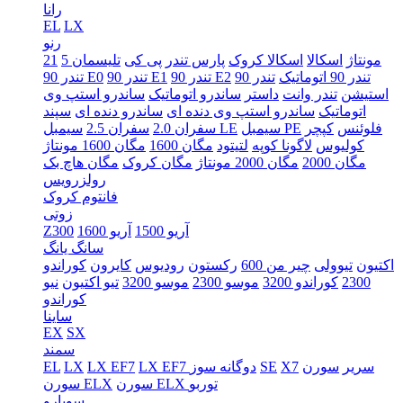
رانا
EL
LX
رنو
5 مونتاژ
اسکالا
اسکالا کروک
پارس تندر
پی کی
تلیسمان
21
تندر 90 اتوماتیک
تندر 90
تندر 90 E2
تندر 90 E1
تندر 90 E0
استیشن
تندر وانت
داستر
ساندرو اتوماتیک
ساندرو استپ وی
اتوماتیک
ساندرو استپ وی دنده ای
ساندرو دنده ای
سپند
فلوئنس
کپچر
سیمبل PE
سیمبل LE
سفران 2.0
سفران 2.5
کولیوس
لاگونا کوپه
لتیتود
مگان 1600
مگان 1600 مونتاژ
مگان 2000
مگان 2000 مونتاژ
مگان کروک
مگان هاچ بک
رولزرویس
فانتوم کروک
زوتی
آریو 1500
آریو 1600
Z300
سانگ یانگ
اکتیون
تیوولی
چیر من 600
رکستون
رودیوس
کایرون
کوراندو
2300
کوراندو 3200
موسو 2300
موسو 3200
تیو اکتیون
نیو
کوراندو
ساینا
EX
SX
سمند
سریر
سورن
X7
SE
LX EF7 دوگانه سوز
LX EF7
LX
EL
سورن ELX توربو
سورن ELX
سوبارو