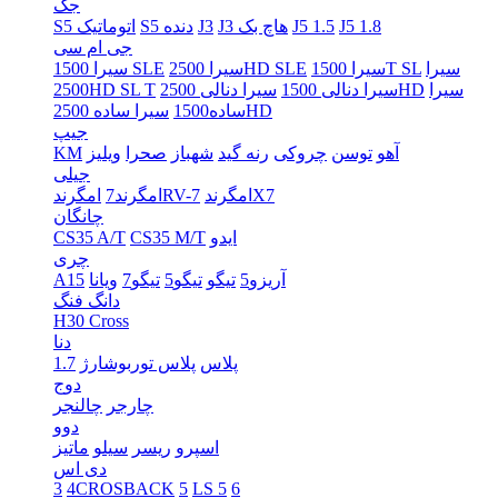
جک
J5 1.8
J5 1.5
J3 هاچ بک
J3
S5 دنده
S5 اتوماتیک
جی ام سی
سیرا
سیرا 1500T SL
سیرا 2500HD SLE
سیرا 1500 SLE
سیرا
سیرا دنالی 2500HD
سیرا دنالی 1500
2500HD SL T
سیرا ساده 2500HD
ساده1500
جیپ
آهو
توسن
چروکی
رنه گید
شهباز
صحرا
ویلیز
KM
جیلی
امگرندX7
امگرندRV-7
امگرند7
چانگان
ایدو
CS35 M/T
CS35 A/T
چری
آریزو5
تیگو
تیگو5
تیگو7
ویانا
A15
دانگ فنگ
H30 Cross
دنا
پلاس
پلاس توربوشارژ
1.7
دوج
چارجر
چالنجر
دوو
اسپرو
ریسر
سیلو
ماتیز
دی اس
3
4CROSBACK
5
LS 5
6