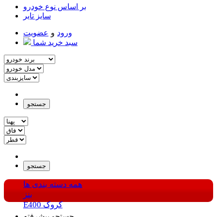
بر اساس نوع خودرو
سایز تایر
ورود
و
عضویت
سبد خرید شما
جستجو
جستجو
همه دسته بندی ها
بنز
E400 کروک
جستجو پیشرفته