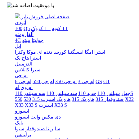
صفحه اصلی
فروش تایر
آئودی
کوپه TT
کروک TT
Q5
100
آلفارومئو
جولیتا
میتو
4C
اپل
استرا
امگا
اینسگنیا
کورسا دنده ای
موکا
وکترا
استرا هاچ بک
الدزمبیل
سیرا
کاتلاس
ام جی
GT
GS
ام جی 3
ام جی 350
ام جی 550
ام جی 6
ام وی ام
سه سیلندر 110S
چهار سیلندر 110
جدید 110
سه سیلندر 110
X22
صندوقدار 315
هاچ بک 315
هاچ بک اسپرت 315
530
550
اسپرت X33 S
X33 S
X33
ایسوزو
دی مکس
وانت ایسوزو
بایک
سابرینا صندوقدار
سنوا
برلیانس