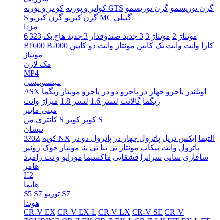
گرن توریسمو
گرن توریسمو
کواتر و پورته GTS
کواتر و پورته
گیبلی
گرن کبریو MC
گرن کبریو
S
مزدا
مونتاژ 2
مونتاژ 3
3 جدید صندوقدار
3 جدید هاچ بک
323
6
کارا
وانت
وانت تک کابین مونتاژ
وانت دو کابین
B2000
B1600
مونتاژ
مک لارن
MP4
میتسوبیشی
اوتلندر
پاجرو چهار در
پاجرو دو در
پاجرو مونتاژ
زیگما
ASX
زیگما
گالانت
لنسر 1.6
لنسر 1.8
میراژ
وانت
مینی ماینر
کوپر S
کوپر
کانتری من S
نیسان
آلتیما
ایکس تریل
پاترول چهار در
پاترول دو در
کوپه NX
370Z
پاترول وانت
پیکاپ مونتاژ
تی تنا
تی ینا مونتاژ
جوک
رونیز
سافاری
سانی
سرانزا
قشقایی
ماکسیما
مورانو
وانت زامیاد
هامر
H2
هایما
توربو S7
S7
S5
هوندا
CR-V EX
CR-V EX-L
CR-V LX
CR-V SE
CR-V