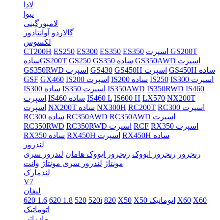
لادا
نیوا
لامبورگینی
گالاردو
آوانتادور
لکسوس
اسپرت GS200T
ES350
ES350
ES300
ES250
CT200H
GS350AWD اسپرت
GS350 ساده
GS250
سادهGS200T
GS450H ساده
GS450H اسپرت
GS430
GS350RWD اسپرت
IS300 اسپرت
IS250
IS200 ساده
IS200 اسپرت
GX460
GSF
IS460
IS350RWD
IS350AWD
IS350 اسپرت
IS300 ساده
NX200T
LX570
IS600 H
IS460 L
IS460 ساده
اسپرت
RC300 اسپرت
RC200T
NX300H
NX200T ساده
اسپرت
RC350AWD اسپرت
RC350AWD
RC300 ساده
RX350 اسپرت
RCF
RC350RWD اسپرت
RC350RWD
RX450H ساده
RX450H اسپرت
RX350 ساده
لندرور
رنجرور
رنجرور ایووک
رنجرور ایووک هامان
لندرور سری
مونتاژ
لندرور سری مونتاژ
وانت
لندمارک
V7
لیفان
X60
X60
X50 اتوماتیک
X50
820
520i
520
620 1.8
620 1.6
اتوماتیک
مازراتی