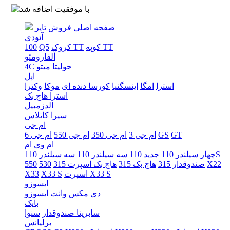
صفحه اصلی
فروش تایر
آئودی
کوپه TT
کروک TT
Q5
100
آلفارومئو
جولیتا
میتو
4C
اپل
استرا
امگا
اینسگنیا
کورسا دنده ای
موکا
وکترا
استرا هاچ بک
الدزمبیل
سیرا
کاتلاس
ام جی
GT
GS
ام جی 3
ام جی 350
ام جی 550
ام جی 6
ام وی ام
سه سیلندر 110S
چهار سیلندر 110
جدید 110
سه سیلندر 110
X22
صندوقدار 315
هاچ بک 315
هاچ بک اسپرت 315
530
550
اسپرت X33 S
X33 S
X33
ایسوزو
دی مکس
وانت ایسوزو
بایک
سابرینا صندوقدار
سنوا
برلیانس