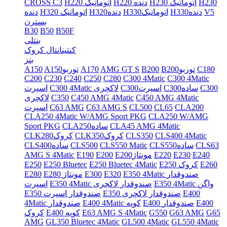
H230
H230 اتوماتیک
H220 دنده
H220 اتوماتیک
CROSS C3
V5
H330دنده
H330اتوماتیک
H320دنده
H320 اتوماتیک
دنده
بسترن
B30
B50
B50F
بنتلی
کنتینانتال کروک
بنز
C180
B200توربو
B200
AMG GT S
A170
A150توربو
A150
C200
C230
C240
C250
C280
C300 4Matic
C300 4Matic
C300
C300ساده
C300اسپرت
C300 4Matic لاکچری
اسپرت
C450 AMG 4Matic
C450 AMG 4Matic
C350
لاکچری
CLA200
CL65
CL500
C63 AMG S
C63 AMG
اسپرت
CLA250 4Matic W/AMG Sport PKG
CLA250 W/AMG
CLA45 AMG 4Matic
CLA250ساده
Sport PKG
CLS400 4Matic
CLS350
CLK350کروک
CLK280کروک
CLS63
CLS550ساده
CLS550 Matic
CLS500
CLS400ساده
E240
E230
E220
E200مونتاژ
E200
E190
AMG S 4Matic
E260
E250 کروک
E250 Bluetec 4Matic
E250 Bluetec
E250
E350 4Matic صندوقدار
E320
E300
E280 مونتاژ
E280
E350 4Matic واگن
E350 4Matic صندوقدار لاکچری
اسپرت
E400
E350 صندوقدار لاکچری
E350 صندوقدار اسپرت
E400
E400 صندوقدار
E400 4Matic کوپه
4Matic صندوقدار
G65
G63 AMG
G550
E63 AMG S 4Matic
E400 کوپه
کروک
AMG
GL350 Bluetec 4Matic
GL500 4Matic
GL550 4Matic