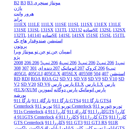
B3 مونتاژ
سنچری
B3
B2
پاژن
هرور
وانت
پراید
111EX
111LE
111LX
111SE
111SL
111SX
131EX
131LE
132SX
132SL
132SE
132ساده
131TL
131SX
131SL
131SE
151TL
151SL
151SE
141SX
141SL
141SE
141ساده
132TL
استیشن
صندوقدار
هاچ بک
پروتون
ایمپیان
جن تو
جن تو مونتاژ
ویرا
پژو
206 تیپ1
206 تیپ2
206 تیپ3
206 تیپ4
206 تیپ5
206
2008
تیپ6
206 کروک
207 اتوماتیک
207 دنده ای
301
307
308
405استیشن
407
504
508
405SLX
405GLX
405GLI
405GL
RD
RDI
ROA
ROA G2
SD V1
SD V8
SD V9
SD V10
SD
پارس
پارس LX
پارس ELX
پارس
SD V6
SD V20
V2
پارس اتوماتیک
پارس دوگانه
لیموزین
(ELX(XUM
پورشه
تارگا 911 GTS4
تارگا 911 GTS4
تارگا 911
تارگا4 911
توربو
توربو 911s
توربو 911 Centerlock
توربو 911
Centerlock
کاررا
کاررا 911 4GTS
کاررا 911
کاررا4 911
911s Centerlock
کاررا 911
کاررا 911 GTS
کاررا 911 4S
911 4GTS Centerlock
911R
911 GT3 RS
911 GT3
کاررا 911S
GTS Centerlock
کاینGTS
پانامرا توربو
کاین
پانامرا4S
پانامرا
باکسترS
باکستر