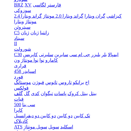
فارستر
لگاسی
XV
BRZ
سوزوکی
کیزاشی
گران ویتارا
گراند ویتارا 2.0 مونتاژ
گراند ویتارا 2.4
مونتاژ
ویتارا
سیتروئن
زانتیا
ژیان
ژیان
C5
سیناد
II
شورولت
ایمپالا
بلر
بلیزر
جی ام سی
سابربن
سلبرتی
کاپریس
C30
کامارو
نوا
نوا مونتاژ
ون
فراری
اسپایدر 458
فورد
اج
برانکو
تاروس
تانوس
فیوژن
موستانگ
فولکس
بیتل
بیتل کروک
پاسات
تیگوان
کدی
گل
گلف
فیات
سی ینا
500
کاپرا
تک کابین
دو کابین
دو کابین دو دیفرانسیل
کادیلاک
اسکلید
سویل
سویل مونتاژ
ATS