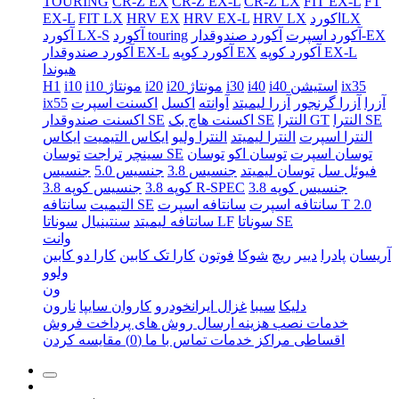
TOURING
CR-Z EX
CR-Z EX-L
CR-Z LX
FIT EX-L
FT
اکوردLX
HRV LX
HRV EX-L
HRV EX
FIT LX
EX-L
آکورد صندوقدار-EX
آکورد اسپرت
آکورد touring
آکورد LX-S
آکورد کوپه EX-L
آکورد کوپه EX
آکورد صندوقدار EX-L
هیوندا
ix35
i40 استیشن
i40
i30
i20 مونتاژ
i20
i10 مونتاژ
i10
H1
آزرا
آزرا گرنجور
آزرا لیمیتد
آوانته
اکسل
اکسنت اسپرت
ix55
النترا SE
النترا GT
اکسنت هاچ بک SE
اکسنت صندوقدار SE
النترا اسپرت
النترا لیمیتد
النترا ولیو
ایکاس التیمیت
ایکاس
توسان اسپرت
توسان اکو
توسان
توسان SE
سینچر
تراجت
فیوئل سل
توسان لیمیتد
جنسیس 3.8
جنسیس 5.0
جنسیس
جنسیس کوپه 3.8
جنسیس کوپه 3.8 R-SPEC
کوپه 3.8
سانتافه اسپرت T 2.0
سانتافه اسپرت
سانتافه SE
التیمیت
سوناتا SE
سوناتا LF
سانتافه لیمیتد
سنتینیال
وانت
آریسان
پادرا
دییر
ریچ
شوکا
فوتون
کارا تک کابین
کارا دو کابین
ولوو
ون
دلیکا
سیبا
غزال ایرانخودرو
کاروان سایپا
نارون
خدمات نصب
هزینه ارسال
روش های پرداخت
فروش
اقساطی
مراکز خدمات
تماس با ما
(0)
مقایسه کردن