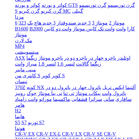
گرن توریسمو
گرن توریسمو
کواتر و پورته GTS
کواتر و پورته
گیبلی
گرن کبریو MC
گرن کبریو
S
مزدا
مونتاژ 2
مونتاژ 3
3 جدید صندوقدار
3 جدید هاچ بک
323
6
کارا
وانت
وانت تک کابین مونتاژ
وانت دو کابین
B2000
B1600
مونتاژ
مک لارن
MP4
میتسوبیشی
اوتلندر
پاجرو چهار در
پاجرو دو در
پاجرو مونتاژ
زیگما
ASX
زیگما
گالانت
لنسر 1.6
لنسر 1.8
میراژ
وانت
مینی ماینر
کوپر S
کوپر
کانتری من S
نیسان
آلتیما
ایکس تریل
پاترول چهار در
پاترول دو در
کوپه NX
370Z
پاترول وانت
پیکاپ مونتاژ
تی تنا
تی ینا مونتاژ
جوک
رونیز
سافاری
سانی
سرانزا
قشقایی
ماکسیما
مورانو
وانت زامیاد
هامر
H2
هایما
توربو S7
S7
S5
هوندا
CR-V EX
CR-V EX-L
CR-V LX
CR-V SE
CR-V