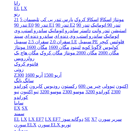
رانا
EL
LX
رنو
5 مونتاژ
اسکالا
اسکالا کروک
پارس تندر
پی کی
تلیسمان
21
تندر 90 اتوماتیک
تندر 90
تندر 90 E2
تندر 90 E1
تندر 90 E0
استیشن
تندر وانت
داستر
ساندرو اتوماتیک
ساندرو استپ وی
اتوماتیک
ساندرو استپ وی دنده ای
ساندرو دنده ای
سپند
فلوئنس
کپچر
سیمبل PE
سیمبل LE
سفران 2.0
سفران 2.5
کولیوس
لاگونا کوپه
لتیتود
مگان 1600
مگان 1600 مونتاژ
مگان 2000
مگان 2000 مونتاژ
مگان کروک
مگان هاچ بک
رولزرویس
فانتوم کروک
زوتی
آریو 1500
آریو 1600
Z300
سانگ یانگ
اکتیون
تیوولی
چیر من 600
رکستون
رودیوس
کایرون
کوراندو
2300
کوراندو 3200
موسو 2300
موسو 3200
تیو اکتیون
نیو
کوراندو
ساینا
EX
SX
سمند
سریر
سورن
X7
SE
LX EF7 دوگانه سوز
LX EF7
LX
EL
سورن ELX توربو
سورن ELX
سوبارو