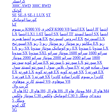
کرایسلر
300C AWD
300C RWD
کوئیک
SE
SE-A
SE-1 LUX
ST
کورسا اتوماتیک
کیا
اپتیما
اپتیما JF
اپتیما EX
لاکچری K900 V8
پریمیوم K900 V6
اپتیما
اپتیما لیمیتد SX
اپتیما TF
اپتیما SX
اپتیما LX1 1.6T
LX
اسپورتیج LX
اسپورتیج EX
اپیروس
اپتیما هیبرید EX
هیبرید
ریو
ریو EX
پیکانتو
ریو مونتاژ
ریو مونتاژ
ریو 5
اسپورتیج SX
سدونا LX
سدونا L
سدونا EX
ریو اتوماتیک مونتاژ
ریو SX
LX
سراتو 1600
سراتو 1600 مونتاژ
سراتو
سدونا SXL
سدونا SX
1800
سراتو 2000
سراتو 2000 مونتاژ
سراتو 2000 مونتاژ
سورنتو SX
سورنتو LX
سورنتو L
سورنتو EX
سراتو کوپه
سول ساده
فورته
سول EV
سول پلاس
سول I
سورنتو لیمیتد
فورته 5 EX
فورته کوپه SX
فورته کوپه EX
فورته LX
EX
کادنزا پریمیوم
کادنزا ساده
کادنزا
فورته 5 SX
فورته 5 LX
موهاوی V8
موهاوی V6
لیمیتد
کارنز
گریت وال
هاو ال M4
هاو ال M4
هاو ال H6 مونتاژ
هاو ال H6
هاو ال H2
ولکس C30 دنده ای
وینگل 3
ولکس C30 اتوماتیک
مونتاژ
وینگل 5
گک کونو
5G