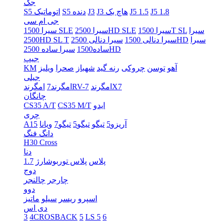
جک
J5 1.8
J5 1.5
J3 هاچ بک
J3
S5 دنده
S5 اتوماتیک
جی ام سی
سیرا
سیرا 1500T SL
سیرا 2500HD SLE
سیرا 1500 SLE
سیرا
سیرا دنالی 2500HD
سیرا دنالی 1500
2500HD SL T
سیرا ساده 2500HD
ساده1500
جیپ
آهو
توسن
چروکی
رنه گید
شهباز
صحرا
ویلیز
KM
جیلی
امگرندX7
امگرندRV-7
امگرند7
چانگان
ایدو
CS35 M/T
CS35 A/T
چری
آریزو5
تیگو
تیگو5
تیگو7
ویانا
A15
دانگ فنگ
H30 Cross
دنا
پلاس
پلاس توربوشارژ
1.7
دوج
چارجر
چالنجر
دوو
اسپرو
ریسر
سیلو
ماتیز
دی اس
3
4CROSBACK
5
LS 5
6