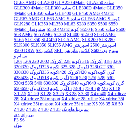
GLA250 ساده
GLA250 4Matic
GLA200
GL63 AMG
GLE350
GLE300D 4Matic
GLE300 ساده
GLE300 4Matic
GLE450 AMG 4Matic
GLE400
GLE350 ساده
4Matic
GLE63 AMG S کوپه
GLE63 AMG S ساده
GLE63 AMG
GLK280
GLK350
ML350
ML63
S280
S350
S500
S550
S600
S550 ساده
S550 E
S550 4Matic کوپه
4Matic صندوقدار
S63 AMG
S65 AMG
SL350
SL400
SL500
SL63 AMG
SL65
SLC350
SLC450
SLG5 AMG
SLK200
SLK280
اسپرینتر 2500
اسپرینتر
SLK55 AMG
SLK350
SLK300
S600 میباخ
ون
SEL کلاس
ماتریس
SE کلاس
3500 DRW
بی ام و
320i
318i
316i
228i کروک
220i کوپه
120i کروک
2002
120i
330i
328i GT
328i
325iکروک
325i
320iکوپه
320iکروک
420iگرن گوپه
420iکوپه
335iکروک
330iکوپه
330iکروک
530i
528i
525i
523i
520i
518i
428iگرن کوپه
428iکروک
640iگرن کوپه
640iکوپه
630iکوپه
630iکروک
540i
535i
530xi
X1 18
M6
i8
750Li
740Li
730Li
650iگرن کوپه
650iکروک
X1 2.5
X1 20
X1 28
X3 25
X3 28
X3 30
X4 m40i
X4 xdirve
28i
X4 xdrive 28i m sport
X4 xdrive 28i x line
X4 xdrive 35i
X4 xdrive 35i m sport
X4 xdrive 35i x line
X5
X6 35
X6 50
سابرینا هاچ بک
Z4 35
Z4 30
Z4 28
Z4 20
بی وای دی
F3
S6
بیوک