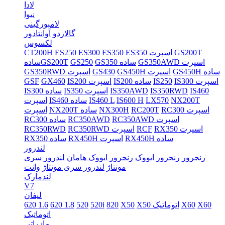
لادا
نیوا
لامبورگینی
گالاردو
آوانتادور
لکسوس
اسپرت GS200T
ES350
ES350
ES300
ES250
CT200H
GS350AWD اسپرت
GS350 ساده
GS250
سادهGS200T
GS450H ساده
GS450H اسپرت
GS430
GS350RWD اسپرت
IS300 اسپرت
IS250
IS200 ساده
IS200 اسپرت
GX460
GSF
IS460
IS350RWD
IS350AWD
IS350 اسپرت
IS300 ساده
NX200T
LX570
IS600 H
IS460 L
IS460 ساده
اسپرت
RC300 اسپرت
RC200T
NX300H
NX200T ساده
اسپرت
RC350AWD اسپرت
RC350AWD
RC300 ساده
RX350 اسپرت
RCF
RC350RWD اسپرت
RC350RWD
RX450H ساده
RX450H اسپرت
RX350 ساده
لندرور
رنجرور
رنجرور ایووک
رنجرور ایووک هامان
لندرور سری
مونتاژ
لندرور سری مونتاژ
وانت
لندمارک
V7
لیفان
X60
X60
X50 اتوماتیک
X50
820
520i
520
620 1.8
620 1.6
اتوماتیک
مازراتی