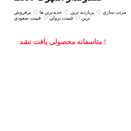
مرتب سازي
پربازديد ترين
جديدترين ها
پرفروش
ترين
قيمت نزولي
قيمت صعودي
متاسفانه محصولی یافت نشد !