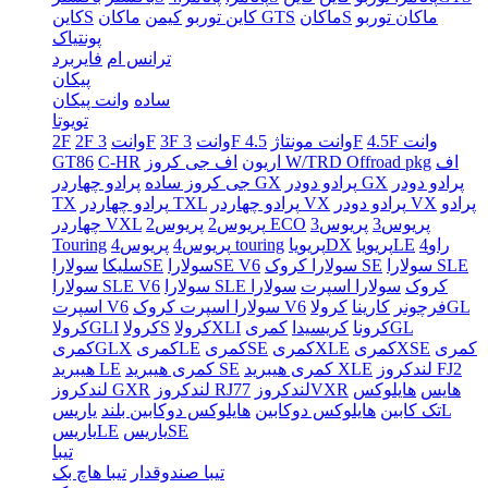
ماکان توربو
ماکانS
ماکان GTS
کاین توربو
کیمن
کاینS
پونتیاک
ترانس ام
فایربرد
پیکان
ساده
وانت پیکان
تویوتا
4.5F وانت
4.5F
3F وانت مونتاژ
3F وانت
3F
2F وانت
2F
اف
اف جی کروز W/TRD Offroad pkg
اریون
C-HR
GT86
پرادو دودر
پرادو دودر GX
پرادو چهاردر GX
جی کروز ساده
پرادو
پرادو دودر VX
پرادو چهاردر VX
پرادو چهاردر TXL
TX
پریوس3
پریوس3
پریوس2 ECO
پریوس2
چهاردر VXL
راو4
پریویاLE
پریویاDX
پریوس4 touring
پریوس4
Touring
سولارا SLE
سولارا کروک SE
سولاراSE V6
سولاراSE
سلیکا
سولارا SLE کروک
سولارا اسپرت
سولارا
سولارا SLE V6
کرولاGL
فرچونر
کارینا
سولارا اسپرت کروک V6
اسپرت V6
کمریGL
کرونا
کریسیدا
کرولاXLI
کرولاS
کرولاGLI
کمری
کمریXSE
کمریXLE
کمریSE
کمریLE
کمریGLX
لندکروز FJ2
کمری هیبرید XLE
کمری هیبرید SE
هیبرید LE
هایس
هایلوکس
لندکروزVXR
لندکروز RJ77
لندکروز GXR
یاریسL
تک کابین
هایلوکس دوکابین
هایلوکس دوکابین بلند
یاریسSE
یاریسLE
تیبا
تیبا صندوقدار
تیبا هاچ بک