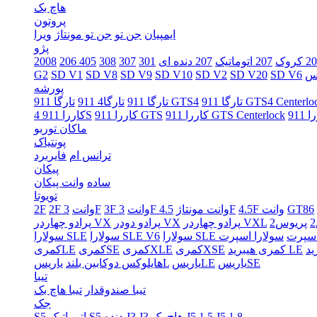
هاچ بک
پروتون
ایمپیان
جن تو
جن تو مونتاژ
ویرا
پژو
 کروک
207 اتوماتیک
207 دنده ای
301
307
308
2008
G2
SD V1
SD V8
SD V9
SD V10
SD V2
SD V20
SD V6
پورشه
گا 911 GTS4 Centerlock
تارگا 911 GTS4
تارگا 911
تارگا4 911
کاررا 911 GTS Centerlock
کاررا 911 GTS
کاررا 911 4S
ماکان توربو
پونتیاک
ترانس ام
فایربرد
پیکان
ساده
وانت پیکان
تویوتا
GT86
4.5F وانت
4.5F
3F وانت مونتاژ
3F وانت
3F
2F وانت
2F
پرادو چهاردر VXL
پرادو دودر VX
پرادو چهاردر VX
اسپرت
سولارا SLE V6
سولارا SLE
کمری هیبرید LE
کمریXSE
کمریXLE
کمریSE
کمریLE
یاریسSE
یاریسLE
یاریسL
هایلوکس دوکابین بلند
تیبا
تیبا صندوقدار
تیبا هاچ بک
جک
J5 1.8
J5 1.5
J3 هاچ بک
J3
S5 دنده
S5 اتوماتیک