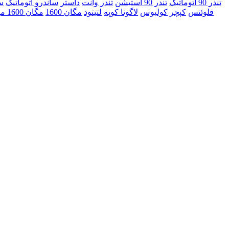
تندر 90 اتوماتیک
تندر 90 استیشن
تندر وانت
داستر
ساندرو اتوماتیک
س
فلوئنس
کپچر
کولیوس
لاگونا کوپه
لتیتود
مگان 1600
مگان 1600 مونتاژ