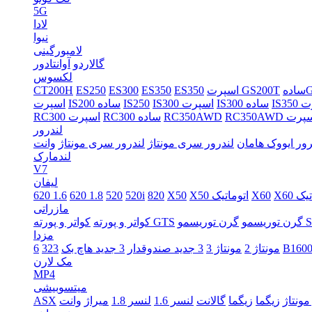
5G
لادا
نیوا
لامبورگینی
گالاردو
آوانتادور
لکسوس
G
اسپرت GS200T
ES350
ES350
ES300
ES250
CT200H
پرت
IS300 ساده
IS300 اسپرت
IS250
IS200 ساده
اسپرت
RC350 اسپرت
RC350AWD
RC300 ساده
RC300 اسپرت
لندرور
ور ایووک هامان
لندرور سری مونتاژ
لندرور سری مونتاژ
وانت
لندمارک
V7
لیفان
ماتیک
X60
X50 اتوماتیک
X50
820
520i
520
620 1.8
620 1.6
مازراتی
گرن توریسمو S
گرن توریسمو
کواتر و پورته GTS
کواتر و پورته
مزدا
B160
مونتاژ 2
مونتاژ 3
3 جدید صندوقدار
3 جدید هاچ بک
323
6
مک لارن
MP4
میتسوبیشی
مونتاژ
زیگما
زیگما
گالانت
لنسر 1.6
لنسر 1.8
میراژ
وانت
ASX