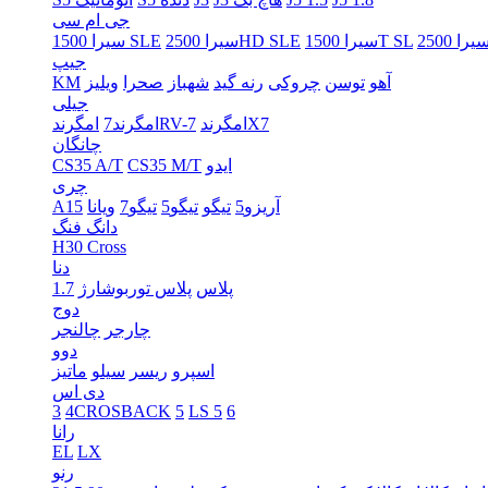
جی ام سی
سیرا 1500T SL
سیرا 2500HD SLE
سیرا 1500 SLE
جیپ
آهو
توسن
چروکی
رنه گید
شهباز
صحرا
ویلیز
KM
جیلی
امگرندX7
امگرندRV-7
امگرند7
چانگان
ایدو
CS35 M/T
CS35 A/T
چری
آریزو5
تیگو
تیگو5
تیگو7
ویانا
A15
دانگ فنگ
H30 Cross
دنا
پلاس
پلاس توربوشارژ
1.7
دوج
چارجر
چالنجر
دوو
اسپرو
ریسر
سیلو
ماتیز
دی اس
3
4CROSBACK
5
LS 5
6
رانا
EL
LX
رنو