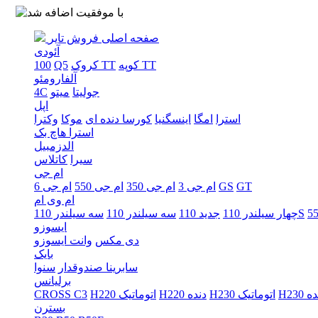
صفحه اصلی
فروش تایر
آئودی
کوپه TT
کروک TT
Q5
100
آلفارومئو
جولیتا
میتو
4C
اپل
استرا
امگا
اینسگنیا
کورسا دنده ای
موکا
وکترا
استرا هاچ بک
الدزمبیل
سیرا
کاتلاس
ام جی
GT
GS
ام جی 3
ام جی 350
ام جی 550
ام جی 6
ام وی ام
5
سه سیلندر 110S
چهار سیلندر 110
جدید 110
سه سیلندر 110
ایسوزو
دی مکس
وانت ایسوزو
بایک
سابرینا صندوقدار
سنوا
برلیانس
 دنده
H230 اتوماتیک
H220 دنده
H220 اتوماتیک
CROSS C3
بسترن