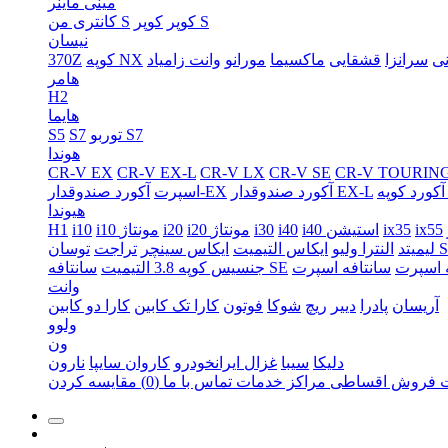
مینی ماینر
کوپر S
کوپر
کانتری من S
نیسان
ی
سرانزا
قشقایی
ماکسیما
مورانو
وانت زامیاد
کوپه NX
370Z
هامر
H2
هایما
توربو S7
S7
S5
هوندا
CR-V EX
CR-V EX-L
CR-V LX
CR-V SE
CR-V TOURIN
E
آکورد صندوقدار EX-L
آکورد صندوقدار-EX
اسپرت
هیوندا
ix55
ix35
i40 استیشن
i40
i30
i20 مونتاژ
i20
i10 مونتاژ
i10
H1
ن SE
لیمیتد
النترا ولیو
ایکاس التیمیت
ایکاس سینچر
تراجت
 اسپرت
سانتافه SE
جنسیس کوپه 3.8 التیمیت
وانت
آریسان
پادرا
دییر
ریچ
شوکا
فوتون
کارا تک کابین
کارا دو کابین
ولوو
ون
دلیکا
سیبا
غزال ایرانخودرو
کاروان سایپا
نارون
ت
فروش اقساطی
مراکز خدمات
تماس با ما
(0)
مقایسه کردن