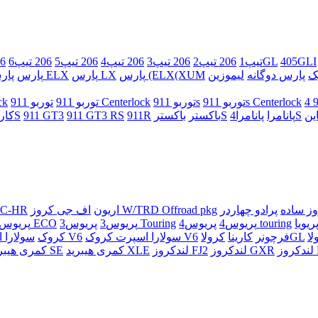
405GLI
405GL
206 تیپ1
206 تیپ2
206 تیپ3
206 تیپ4
206 تیپ5
206 تیپ6
206
ک
پارس دوگانه
لیموزین
پارس (ELX(XUM
پارس LX
پارس ELX
پارس
توربو 911s Centerlock
توربو 911s
توربو 911 Centerlock
توربو 911
تار
پانامرا4S
پانامرا
باکسترS
باکستر
911R
911 GT3 RS
911 GT3
کاررا 911S
ز ساده
اف جی کروز W/TRD Offroad pkg
اریون
C-HR
پریوس4 touring
پریوس4
پریوس3 Touring
پریوس3
پریوس2 ECO
پریوس2
کرولاGL
فرچونر
کارینا
سولارا اسپرت کروک V6
سولارا اسپرت V6
سولارا SLE کروک
سولارا 
R
لندکروز GXR
لندکروز FJ2
کمری هیبرید XLE
کمری هیبرید SE