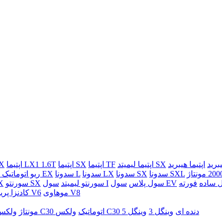
یبرید
اپتیما لیمیتد SX
اپتیما TF
اپتیما SX
اپتیما LX1 1.6T
اپتی
سدونا SXL
سدونا SX
سدونا LX
سدونا L
سدونا EX
ریو اتوماتیک 
 ساده
سول EV
سول پلاس
سول I
سورنتو لیمیتد
سورنتو SX
سور
موهاوی V8
موهاوی V6
کادنزا پری
ولکس C30 دنده ای
وینگل 3
وینگل 5
ولکس C30 اتوماتیک
هاو ال M4 مونتاژ