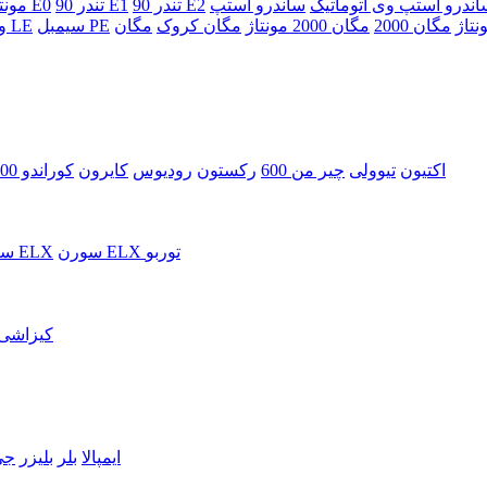
اندرو استپ وی اتوماتیک
ساندرو استپ
تندر 90 E2
تندر 90 E1
تندر 90 E0
5 مونت
مگان 2000
مگان 2000 مونتاژ
مگان کروک
مگان
سیمبل PE
سیمبل LE
و
اکتیون
تیوولی
چیر من 600
رکستون
رودیوس
کایرون
کوراندو 2300
سورن ELX توربو
سورن ELX
سر
کیزاشی
ایمپالا
بلر
بلیزر
جی