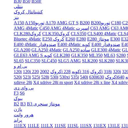
B30
B50
B50F
بنتلی
کنتینانتال کروک
بنز
C2
C180
B200توربو
B200
AMG GT S
A170
A150توربو
A150
C63 AM
C63 AMG
C450 AMG 4Matic اسپرت
AMG 4Matic
CLS400 4Matic
CLS350
CLK350کروک
CLK280کروک
E3
E300
E280 مونتاژ
E280
E260
E250 کروک
Bluetec 4Matic
E400 صندوقدار
E400 4Matic کوپه
E400 4Matic صندوقدار
GLE300 4Matic
GLA250 ساده
GLA250 4Matic
GLA200
S280
ML63
ML350
GLK350
GLK280
GLE63 AMG S کوپه
SL65
SLC350
SLC450
SLG5 AMG
SLK200
SLK280
SLK3
بی ام و
320i
318i
316i
228i کروک
220i کوپه
120i کروک
2002
120i
په
630iکروک
540i
535i
530xi
530i
528i
525i
523i
520i
xdirve 28i
X4 xdrive 28i m sport
X4 xdrive 28i x line
X4 xdriv
بی وای دی
F3
S6
بیوک
B3 مونتاژ
سنچری
B3
B2
پاژن
هرور
وانت
پراید
111EX
111LE
111LX
111SE
111SL
111SX
131EX
131LE
13