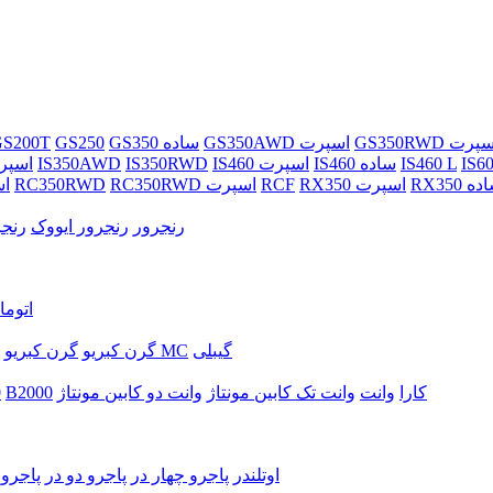
GS350R اسپرت
GS350AWD اسپرت
GS350 ساده
GS250
سادهS200T
IS6
IS460 L
IS460 ساده
IS460 اسپرت
IS350RWD
IS350AWD
IS350 اس
RX ساده
RX350 اسپرت
RCF
RC350RWD اسپرت
RC350RWD
AWD
رنجرور
رنجرور ایووک
رنجر
X60 اتو
گیبلی
گرن کبریو MC
گرن کبریو
کارا
وانت
وانت تک کابین مونتاژ
وانت دو کابین مونتاژ
B2000
0
اوتلندر
پاجرو چهار در
پاجرو دو در
پاجرو 