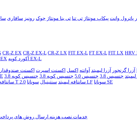
ر
پاترول وانت
پیکاپ مونتاژ
تی تنا
تی ینا مونتاژ
جوک
رونیز
سافاری
سان
G
CR-Z EX
CR-Z EX-L
CR-Z LX
FIT EX-L
FT EX-L
FIT LX
HRV 
آکورد کوپه EX-L
آکورد کوپه X
آزرا گرنجور
آزرا لیمیتد
آوانته
اکسل
اکسنت اسپرت
یمیتد
جنسیس 3.8
جنسیس 5.0
جنسیس کوپه 3.8
توسا
سوناتا SE
سوناتا LF
سانتافه لیمیتد
سنتینیال
سانتافه اسپرت T 2.0
سانتافه
خدمات نصب
هزینه ارسال
روش های پرداخ