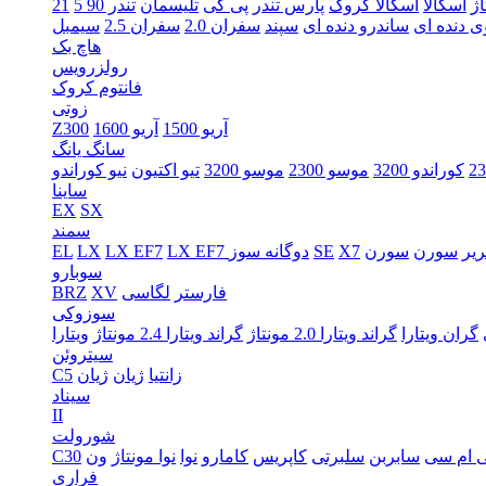
اژ
اسکالا
اسکالا کروک
پارس تندر
پی کی
تلیسمان
21
ی دنده ای
ساندرو دنده ای
سپند
سفران 2.0
سفران 2.5
هاچ بک
رولزرویس
فانتوم کروک
زوتی
آریو 1500
آریو 1600
Z300
سانگ یانگ
کوراندو 3200
موسو 2300
موسو 3200
تیو اکتیون
نیو کوراندو
ساینا
EX
SX
سمند
یر
سورن
X7
SE
LX EF7 دوگانه سوز
LX EF7
LX
EL
سوبارو
فارستر
لگاسی
XV
BRZ
سوزوکی
گران ویتارا
گراند ویتارا 2.0 مونتاژ
گراند ویتارا 2.4 مونتاژ
ویتارا
سیتروئن
زانتیا
ژیان
ژیان
C5
سیناد
II
شورولت
 ام سی
سابربن
سلبرتی
کاپریس
کامارو
نوا
نوا مونتاژ
ون
C30
فراری