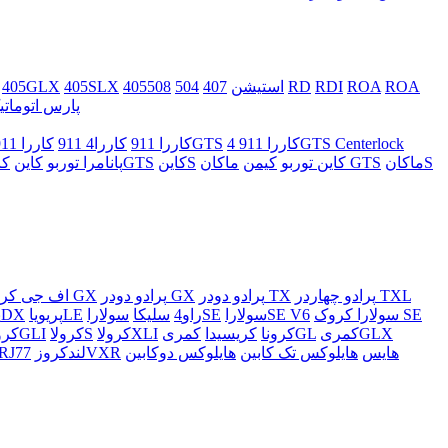
ROA
ROA
RDI
RD
405استیشن
407
504
508
405SLX
405GLX
پارس اتوماتی
کاررا 911 4GTS Centerlock
کاررا 911 4GTS
کاررا 911
کاررا4 911
ماکانS
ماکان GTS
کاین توربو
کیمن
کاینS
کاینGTS
پانامرا توربو
کاین
پرادو چهاردر TXL
پرادو دودر TX
پرادو دودر GX
پرادو چهاردر GX
اف جی کرو
سولارا کروک SE
سولاراSE V6
سولاراSE
راو4
سلیکا
پریویاLE
پریویاDX
کمریGLX
کمریGL
کرونا
کریسیدا
کرولاXLI
کرولاS
کرولاGLI
هایس
هایلوکس تک کابین
هایلوکس دوکابین
لندکروزVXR
لندکروز J77