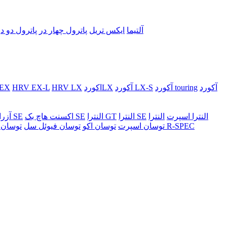
آلتیما
ایکس تریل
پاترول چهار در
پاترول دو د
آکورد
آکورد touring
آکورد LX-S
اکوردLX
HRV LX
HRV EX-L
EX
النترا اسپرت
النترا
النترا SE
النترا GT
اکسنت هاچ بک SE
اکسنت صندوقدار SE
آزرا
جنسیس کوپه 3.8 R-SPEC
توسان اسپرت
توسان اکو
توسان فیوئل سل
توسان ل