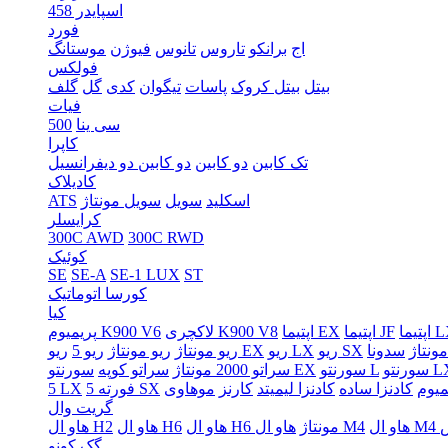
اسپایدر 458
فورد
اج
برانکو
تاروس
تانوس
فیوژن
موستانگ
فولکس
بیتل
بیتل کروک
پاسات
تیگوان
کدی
گل
گلف
فیات
سی ینا
500
کاپرا
تک کابین
دو کابین
دو کابین دو دیفرانسیل
کادیلاک
اسکلید
سویل
سویل مونتاژ
ATS
کرایسلر
300C AWD
300C RWD
کوئیک
SE
SE-A
SE-1 LUX
ST
کورسا اتوماتیک
کیا
ما LX
اپتیما JF
اپتیما EX
لاکچری K900 V8
پریمیوم K900 V6
مونتاژ
ریو SX
ریو LX
ریو EX
ریو مونتاژ
ریو مونتاژ
ریو 5
نتو LX
سورنتو L
سورنتو EX
سراتو 2000 مونتاژ
سراتو کوپه
میوم
کادنزا ساده
کادنزا لیمیتد
کارنز
فورته 5 SX
5 LX
گریت وال
هاو ال M4
هاو ال H6 مونتاژ
هاو ال H6
هاو ال H2
گک کونو