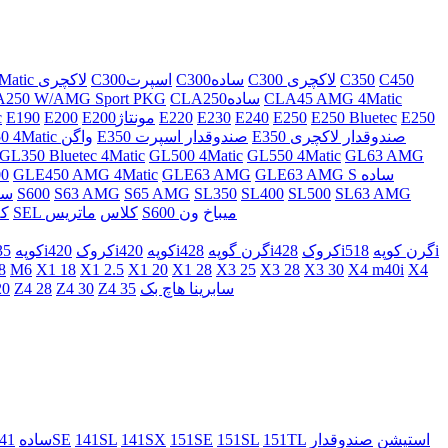
C450
C350
C300 لاکچری
C300ساده
C300اسپرت
C300 4Matic لاکچری
CLA45 AMG 4Matic
CLA250ساده
250 W/AMG Sport PKG
E250
E250 Bluetec
E250
E240
E230
E220
E200مونتاژ
E200
E190
c
E350 صندوقدار لاکچری
E350 صندوقدار اسپرت
E350 4Matic واگن
GL350 Bluetec 4Matic
GL500 4Matic
GL550 4Matic
GL63 AMG
GLE63 AMG S ساده
GLE63 AMG
GLE450 AMG 4Matic
0
SL63 AMG
SL500
SL400
SL350
S65 AMG
S63 AMG
S600
S550
S600 میباخ
ون
SEL کلاس
ماتریس
SE
518i
428iگرن کوپه
428iکروک
420iگرن گوپه
420iکوپه
335iکروک
330iکوپه
8
M6
X1 18
X1 2.5
X1 20
X1 28
X3 25
X3 28
X3 30
X4 m40i
X4
سابرینا هاچ بک
Z4 35
Z4 30
Z4 28
20
استیشن
صندوقدار
151TL
151SL
151SE
141SX
141SL
141SE
141ساده