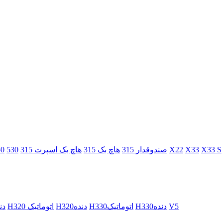
X33 S
X33
X22
صندوقدار 315
هاچ بک 315
هاچ بک اسپرت 315
530
50
V5
H330دنده
H330اتوماتیک
H320دنده
H320 اتوماتیک
H230