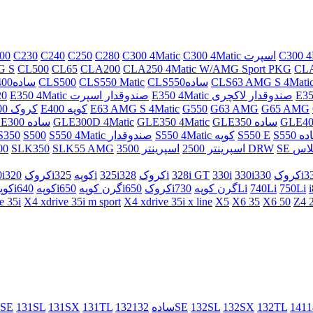
C300 4Matic اسپرت
C300 4Matic
C280
C250
C240
C230
00
G S
CL500
CL65
CLA200
CLA250 4Matic W/AMG Sport PKG
CLA
CLS63 AMG S 4Mati
CLS550ساده
CLS550 Matic
CLS500
CLS400ساده
E350 4Matic صندوقدار لاکچری
E350 4Matic صندوقدار اسپرت
20
G65 AMG
G63 AMG
G550
E63 AMG S 4Matic
E400 کوپه
E400 کروک
GLE40
GLE350 ساده
GLE350 4Matic
GLE300D 4Matic
GLE300 ساده
 ساده
S550 E
S550 4Matic کوپه
S550 4Matic صندوقدار
S500
S350
 کلاس
اسپرینتر 3500 DRW
اسپرینتر 2500
SLK55 AMG
SLK350
00
330iکروک
330i
328i GT
328i
325iکروک
325i
320iکوپه
320iکروک
i
750Li
740Li
730Li
650iگرن کوپه
650iکروک
640iگرن کوپه
640iکوپه
630iکو
e 35i
X4 xdrive 35i m sport
X4 xdrive 35i x line
X5
X6 35
X6 50
Z4 
132TL
132SX
132SL
132SE
132ساده
131TL
131SX
131SL
1SE