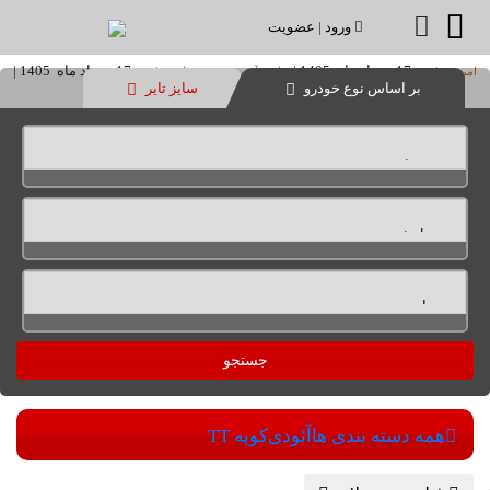
ورود
|
عضویت
شنبه 17 مرداد ماه 1405
|
شنبه 17 مرداد ماه 1405
|
امروز:
تاریخ آخرین بروز رسانی:
بر اساس نوع خودرو
سایز تایر
17:47
جستجو
همه دسته بندی ها
آئودی
کوپه TT