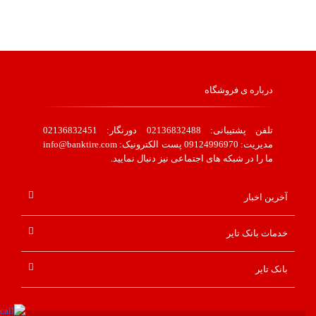
درباره ی فروشگاه
تلفن پشتیبانی: 02136832488 دورنگار: 02136832451
مدیریت: 09124996970 پست الکترونیک: info@banktire.com
ما را در شبکه های اجتماعی نیز دنبال نمایید.
آخرین اخبار
خدمات بانک تایر
بانک تایر